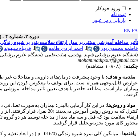
ورود خودکار
ثبت نام
بازیابی رمز عبور
EN
FA
دوره ۲، شماره ۴ - ( زمستان ۱۳۹۳ )
تأثیر مداخله آموزشی مبتنی بر مدل ارتقاء سلامت پندر بر شیوه زندگی ب
فاطمه محمدی پور
،
احمد ایزدی طامه
،
فریباه سپهوند
دانشگاه علوم پزشکی شهید بهشتی، هیئت‌علمی دانشگاه علوم پزشکی لرس
mohammadipourf@gmail.com
چکیده:
(۱۰۸۰۸ مشاهده)
مقدمه و هدف:
با وجود پیشرفت درمان‌های دارویی و مداخلات غیر طبی
عوارض قابل‌توجهی همراه است. برای توقف یا معکوس کردن این روند، م
بیماران نیاز است. مطالعه حاضر با هدف تعیین تأثیر مداخله آموزشی مب
گرفت.
مواد و روش‌ها:
کنترل که به روش روتین آموزش می‌دی
ارتقاء سلامت بود که قبل و سه ماه بعد از مداخله توسط هر دو گروه تک
مجذور کای مورد تجزیه‌وتحلیل قرار گرفتند.
یافته‌ها
: میانگین کلی نمره شیوه زندگی (016/0= p ) در ابعاد تغذیه و کنترل استرس در گروه مداخله به‌طور معنا‌داری افزایش یافته بود.