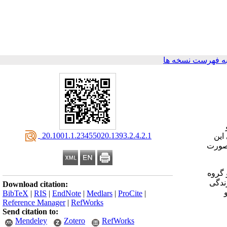
ه فهرست نسخه ها
‎ 20.1001.1.23455020.1393.2.4.2.1
این
 صورت
داخله آموزشی مبتنی بر مدل ارتقاء سلامت پندر (20 نفر) و گروه
ه زندگی
Download citation:
BibTeX
|
RIS
|
EndNote
|
Medlars
|
ProCite
|
Reference Manager
|
RefWorks
Send citation to:
Mendeley
Zotero
RefWorks