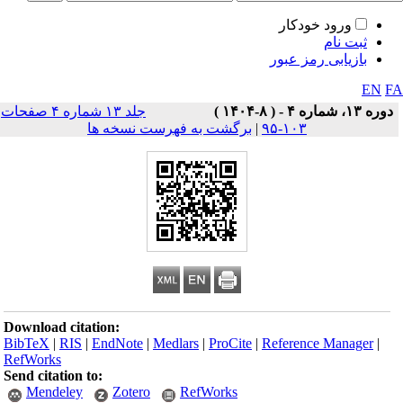
ورود خودکار
ثبت نام
بازیابی رمز عبور
EN
F
دوره ۱۳، شماره ۴ - ( ۸-۱۴۰۴ )
جلد ۱۳ شماره ۴ صفحات
۱۰۳-۹۵
|
برگشت به فهرست نسخه ها
Download citation:
BibTeX
|
RIS
|
EndNote
|
Medlars
|
ProCite
|
Reference Manager
|
RefWorks
Send citation to:
Mendeley
Zotero
RefWorks