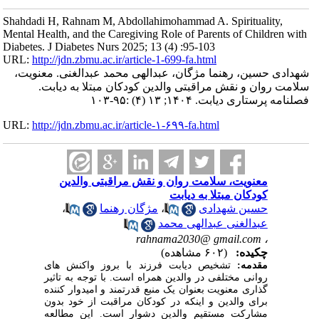
Shahdadi H, Rahnam M, Abdollahimohammad A. Spirituality,
Mental Health, and the Caregiving Role of Parents of Children with
Diabetes. J Diabetes Nurs 2025; 13 (4) :95-103
URL:
http://jdn.zbmu.ac.ir/article-1-699-fa.html
شهدادی حسین، رهنما مژگان، عبدالهی محمد عبدالغنی. معنویت،
سلامت روان و نقش مراقبتی والدین کودکان مبتلا به دیابت.
فصلنامه پرستاری دیابت. ۱۴۰۴; ۱۳ (۴) :۹۵-۱۰۳
URL:
http://jdn.zbmu.ac.ir/article-۱-۶۹۹-fa.html
معنویت، سلامت روان و نقش مراقبتی والدین
کودکان مبتلا به دیابت
حسین شهدادی
،
مژگان رهنما
،
عبدالغنی عبدالهی محمد
rahnama2030@ gmail.com
،
چکیده:
(۶۰۲ مشاهده)
مقدمه:
تشخیص دیابت فرزند با بروز واکنش های
روانی مختلفی در والدین همراه است. با توجه به تاثیر
گذاری معنویت بعنوان یک منبع قدرتمند و امیدوار کننده
برای والدین و اینکه در کودکان مراقبت از خود بدون
مشارکت مستقیم والدین دشوار است. این مطالعه