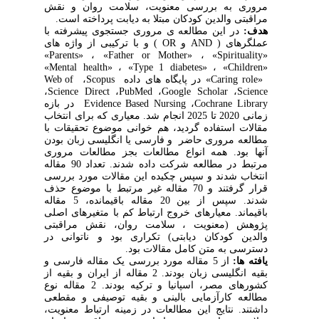
مروری به بررسی معنویت، سلامت روان و نقش
مراقبتی والدین کودکان مبتلا به دیابت پرداخته است.
هدف:
در این مطالعه ی مروری جستجوی پیشرفته با
عملگرهای (
AND
و
OR
) و با ترکیبی از واژه های
»
Parents
» ، «
Father or Mother
» ، «
Spirituality
«
»
Mental health
«
،
»
Type 1 diabetes
» ، «
Children
«
«
Caring role
»
در پایگاه های داده
Scopus
،
Web of
،
Science Direct
،
PubMed
،
Google Scholar
،
Science
Cochrane Library
،
Evidence Based Nursing
در بازه
زمانی 2020 تا 2025 انجام شد. معیاری که برای انتخاب
مقالات استفاده گردید، هم خوانی موضوع تحقیقات با
مطالعه مروری حاضر و فارسی یا انگلیسی زبان بودن
آنها بود. همه انواع مطالعات بجز مطالعات مروری
مرتبط در مطالعه شرکت داده شدند. تعداد 90 مقاله
انتخاب شدند و سپس چکیده این مقالات مورد بررسی
قرار گرفتند و 70 مقاله غیر مرتبط با موضوع حذف
شدند. سپس از بین 20 مقاله باقیمانده، 5 مقاله
باقیماند. معیارهای خروج ارتباط کم با متغیرهای اصلی
پژوهش (معنویت ، سلامت روان، نقش مراقبتی
والدین کودکان دیابتی) تکراری بود و ناتوانی در
دسترسی به متن کامل مقالات بود.
یافته ها:
از 5 مقاله مورد بررسی یک مقاله فارسی و
بقیه انگلیسی زبان بودند. 2 مقاله از ایران و بقیه از
کشورهای مصر، اسپانیا و ترکیه بودند. 2 مقاله نوع
مطالعه کارآزمایی بالینی و بقیه توصیفی و مقطعی
داشتند. نتایج این مطالعات در زمینه ارتباط معنویت،