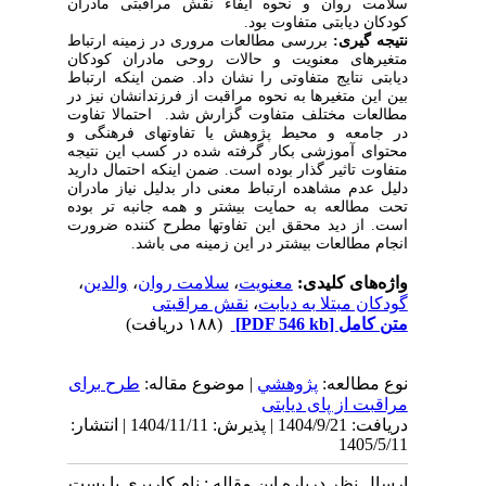
سلامت روان و نحوه ایفاء نقش مراقبتی مادران
کودکان دیابتی متفاوت بود.
نتیجه گیری:
بررسی مطالعات مروری در زمینه ارتباط
متغیرهای معنویت و حالات روحی مادران کودکان
دیابتی نتایج متفاوتی را نشان داد. ضمن اینکه ارتباط
بین این متغیرها به نحوه مراقبت از فرزندانشان نیز در
مطالعات مختلف متفاوت گزارش شد. احتمالا تفاوت
در جامعه و محیط پژوهش یا تفاوتهای فرهنگی و
محتوای آموزشی بکار گرفته شده در کسب این نتیجه
متفاوت تاثیر گذار بوده است. ضمن اینکه احتمال دارید
دلیل عدم مشاهده ارتباط معنی دار بدلیل نیاز مادران
تحت مطالعه به حمایت بیشتر و همه جانبه تر بوده
است. از دید محقق این تفاوتها مطرح کننده ضرورت
انجام مطالعات بیشتر
در این زمینه می باشد.
واژه‌های کلیدی:
معنویت
،
سلامت روان
،
والدین
،
گودکان مبتلا به دیابت
،
نقش مراقبتی
متن کامل
[PDF 546 kb]
(۱۸۸ دریافت)
نوع مطالعه:
پژوهشي
| موضوع مقاله:
طرح برای
مراقبت از پای دیابتی
دریافت: 1404/9/21 | پذیرش: 1404/11/11 | انتشار:
1405/5/11
ارسال نظر درباره این مقاله : نام کاربری یا پست