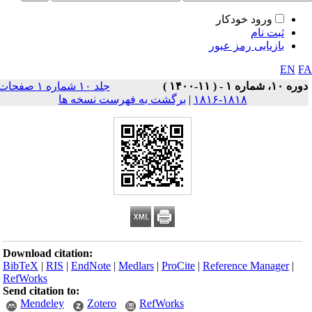
ورود خودکار
ثبت نام
بازیابی رمز عبور
EN
F
ه ۱۰، شماره ۱ - ( ۱۱-۱۴۰۰ )
جلد ۱۰ شماره ۱ صفحات
۱۸۱۸-۱۸۱۶
|
برگشت به فهرست نسخه ها
Download citation:
BibTeX
|
RIS
|
EndNote
|
Medlars
|
ProCite
|
Reference Manager
|
RefWorks
Send citation to:
Mendeley
Zotero
RefWorks