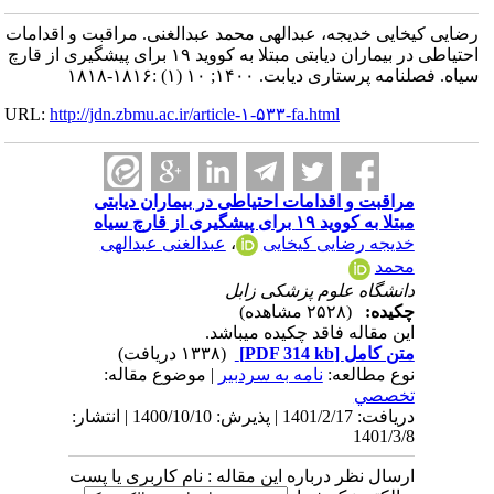
رضایی کیخایی خدیجه، عبدالهی محمد عبدالغنی. مراقبت و اقدامات
احتیاطی در بیماران دیابتی مبتلا به کووید ۱۹ برای پیشگیری از قارچ
سیاه. فصلنامه پرستاری دیابت. ۱۴۰۰; ۱۰ (۱) :۱۸۱۶-۱۸۱۸
URL:
http://jdn.zbmu.ac.ir/article-۱-۵۳۳-fa.html
مراقبت و اقدامات احتیاطی در بیماران دیابتی
مبتلا به کووید ۱۹ برای پیشگیری از قارچ سیاه
خدیجه رضایی کیخایی
،
عبدالغنی عبدالهی
محمد
دانشگاه علوم پزشکی زابل
چکیده:
(۲۵۲۸ مشاهده)
این مقاله فاقد چکیده می​باشد.
متن کامل
[PDF 314 kb]
(۱۳۳۸ دریافت)
نوع مطالعه:
نامه به سردبیر
| موضوع مقاله:
تخصصي
دریافت: 1401/2/17 | پذیرش: 1400/10/10 | انتشار:
1401/3/8
ارسال نظر درباره این مقاله : نام کاربری یا پست