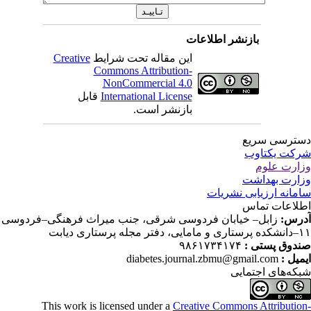
بازنشر اطلاعات
این مقاله تحت شرایط
Creative
Commons Attribution-
NonCommercial 4.0
International License
قابل
بازنشر است.
ترسی سریع
کت یکتاوب
ارت علوم
ارت بهداشت
مانه ارزیابی نشریات
لاعات تماس
رس:
زابل– خیابان فردوسی شرقی، جنب میراث فرهنگی–فردوسی
دفتر مجله پرستاری دیابت
دوق پستی :
۹۸۶۱۷۳۴۱۷۴
میل :
diabetes.journal.zbmu@gmail.com
که‌های اجتمایی
This work is licensed under a
Creative Commons Attributio