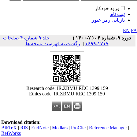
ورود خودکار
ثبت نام
بازیابی رمز عبور
EN
F
دوره ۹، شماره ۴ - ( ۷-۱۴۰۰ )
جلد ۹ شماره ۴ صفحات
۱۷۱۷-۱۶۹۹
|
برگشت به فهرست نسخه ها
Research code: IR.ZBMU.REC.1399.159
Ethics code: IR.ZBMU.REC.1399.159
Download citation:
BibTeX
|
RIS
|
EndNote
|
Medlars
|
ProCite
|
Reference Manager
|
RefWorks