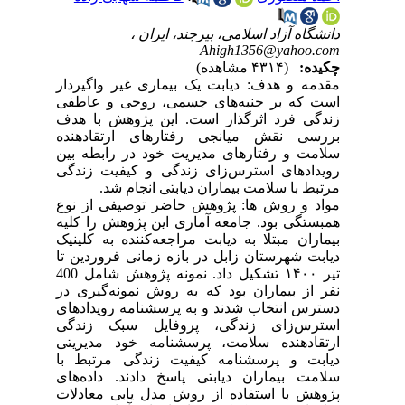
دانشگاه آزاد اسلامی، بیرجند، ایران ،
Ahigh1356@yahoo.com
چکیده:
(۴۳۱۴ مشاهده)
مقدمه و هدف: دیابت یک بیماری غیر واگیردار
است که بر جنبه‌های جسمی، روحی و عاطفی
زندگی فرد اثرگذار است. این پژوهش با هدف
بررسی نقش میانجی رفتارهای ارتقادهنده
سلامت و رفتارهای مدیریت خود در رابطه بین
رویدادهای استرس‌زای زندگی و کیفیت زندگی
مرتبط با سلامت بیماران دیابتی انجام شد.
مواد و روش ها: پژوهش حاضر توصیفی از نوع
همبستگی بود. جامعه آماری این پژوهش را کلیه
بیماران مبتلا به دیابت مراجعه‌کننده به کلینیک
دیابت شهرستان زابل در بازه زمانی فروردین تا
تیر ۱۴۰۰ تشکیل داد. نمونه پژوهش شامل 400
نفر از بیماران بود که به روش نمونه‌گیری در
دسترس انتخاب شدند و به پرسشنامه رویدادهای
استرس‌زای زندگی، پروفایل سبک زندگی
ارتقادهنده سلامت، پرسشنامه خود مدیریتی
دیابت و پرسشنامه کیفیت زندگی مرتبط با
سلامت بیماران دیابتی پاسخ دادند. داده‌های
پژوهش با استفاده از روش مدل یابی معادلات