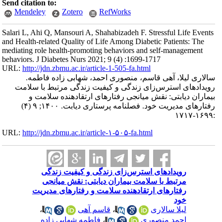
Send citation to:
Mendeley
Zotero
RefWorks
Salari L, Ahi Q, Mansouri A, Shahabizadeh F. Stressful Life Events
and Health-related Quality of Life Among Diabetic Patients: The
mediating role health-promoting behaviors and self-management
behaviors. J Diabetes Nurs 2021; 9 (4) :1699-1717
URL:
http://jdn.zbmu.ac.ir/article-1-505-fa.html
سالاری لیلا، آهی قاسم، منصوری احمد، شهابی زاده فاطمه.
رویدادهای استرس‌زای زندگی و کیفیت زندگی مرتبط با سلامت
بیماران دیابتی: نقش میانجی رفتارهای ارتقادهنده سلامت و
رفتارهای مدیریت خود. فصلنامه پرستاری دیابت. ۱۴۰۰; ۹ (۴)
:۱۶۹۹-۱۷۱۷
URL:
http://jdn.zbmu.ac.ir/article-۱-۵۰۵-fa.html
رویدادهای استرس‌زای زندگی و کیفیت زندگی
مرتبط با سلامت بیماران دیابتی: نقش میانجی
رفتارهای ارتقادهنده سلامت و رفتارهای مدیریت
خود
لیلا سالاری
،
قاسم آهی
،
احمد منصوری
،
فاطمه شهابی زاده