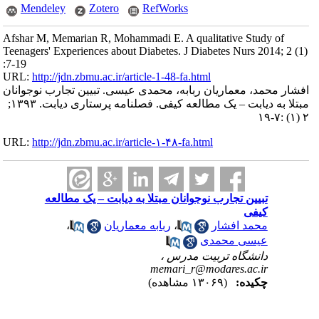
Mendeley
Zotero
RefWorks
Afshar M, Memarian R, Mohammadi E. A qualitative Study of
Teenagers' Experiences about Diabetes. J Diabetes Nurs 2014; 2 (1)
:7-19
URL:
http://jdn.zbmu.ac.ir/article-1-48-fa.html
افشار محمد، معماریان ربابه، محمدی عیسی. تبیین تجارب نوجوانان
مبتلا به دیابت – یک مطالعه کیفی. فصلنامه پرستاری دیابت. ۱۳۹۳;
۲ (۱) :۷-۱۹
URL:
http://jdn.zbmu.ac.ir/article-۱-۴۸-fa.html
تبیین تجارب نوجوانان مبتلا به دیابت – یک مطالعه
کیفی
محمد افشار
،
ربابه معماریان
،
عیسی محمدی
دانشگاه تربیت مدرس ،
memari_r@modares.ac.ir
چکیده:
(۱۳۰۶۹ مشاهده)