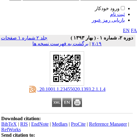
ورود خودکار
ثبت نام
بازیابی رمز عبور
EN
F
دوره ۲، شماره ۱ - ( بهار ۱۳۹۳ )
جلد ۲ شماره ۱ صفحات
۱۹-۷
|
برگشت به فهرست نسخه ها
‎ 20.1001.1.23455020.1393.2.1.1.4
Download citation:
BibTeX
|
RIS
|
EndNote
|
Medlars
|
ProCite
|
Reference Manager
|
RefWorks
Send citation to: