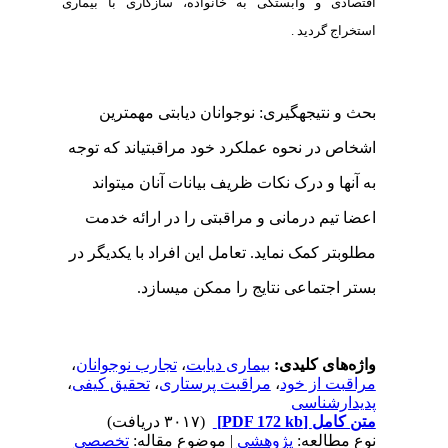
اقتصادی و وابستگی به خانواده، سازگاری با بیماری
استخراج گردید
.
بحث و نتیجه­گیری: نوجوانان دیابتی مهمترین
اشخاص در نحوه عملکرد خود مراقبتی­اند که توجه
به آنها و درک نکات ظریف بیانات آنان می­تواند
اعضا تیم درمانی و مراقبتی را در ارائه خدمت
مطلوبتر کمک نماید. تعامل این افراد با یکدیگر در
بستر اجتماعی نتایج را ممکن می­سازد
.
واژه‌های کلیدی:
بیماری دیابت
،
تجارب نوجوانان
،
مراقبت از خود
،
مراقبت پرستاری
،
تحقیق کیفی
،
پدیدارشناسی
متن کامل
[PDF 172 kb]
(۳۰۱۷ دریافت)
نوع مطالعه:
پژوهشي
| موضوع مقاله:
تخصصي