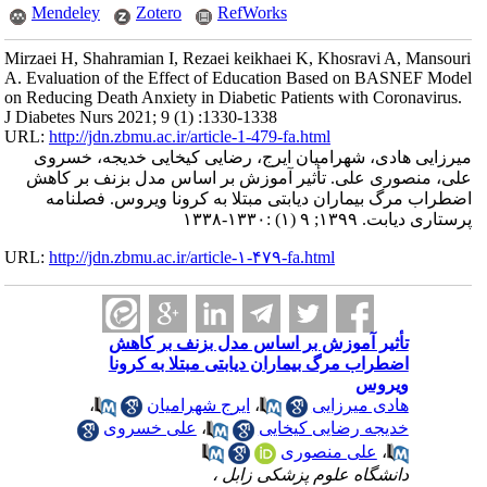
Mendeley
Zotero
RefWorks
Mirzaei H, Shahramian I, Rezaei keikhaei K, Khosravi A, Mansouri
A. Evaluation of the Effect of Education Based on BASNEF Model
on Reducing Death Anxiety in Diabetic Patients with Coronavirus.
J Diabetes Nurs 2021; 9 (1) :1330-1338
URL:
http://jdn.zbmu.ac.ir/article-1-479-fa.html
میرزایی هادی، شهرامیان ایرج، رضایی کیخایی خدیجه، خسروی
علی، منصوری علی. ﺗﺄﺛﯿﺮ آموزش بر اساس مدل بزنف بر کاهش
اضطراب مرگ ﺑﯿﻤﺎران دیابتی مبتلا به کرونا ویروس. فصلنامه
پرستاری دیابت. ۱۳۹۹; ۹ (۱) :۱۳۳۰-۱۳۳۸
URL:
http://jdn.zbmu.ac.ir/article-۱-۴۷۹-fa.html
ﺗﺄﺛﯿﺮ آموزش بر اساس مدل بزنف بر کاهش
اضطراب مرگ ﺑﯿﻤﺎران دیابتی مبتلا به کرونا
ویروس
هادی میرزایی
،
ایرج شهرامیان
،
خدیجه رضایی کیخایی
،
علی خسروی
،
علی منصوری
دانشگاه علوم پزشکی زابل ،