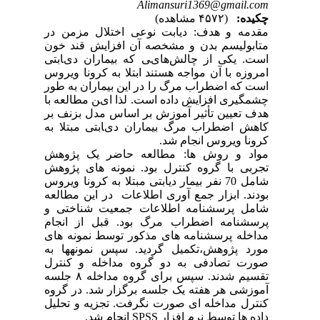
Alimansuri1369@gmail.com
چکیده:
(۴۵۷۲ مشاهده)
مقدمه و هدف: دیابت نوعی اختلال مزمن در
متابولیسم بدن و مشخصه آن افزایش قند خون
است. یکی از ﭼﺎﻟﺶ­ﻫﺎیﯽ ﮐﻪ ﺑﯿﻤﺎران دیﺎﺑﺘﯽ
امروزه با آن مواجه هستند ابتلا به کرونا ویروس
است که اضطراب مرگ را در این بیماران به طور
چشمگیری افزایش داده است. ﻟﺬا ایﻦ ﻣﻄﺎﻟﻌﻪ ﺑﺎ
ﻫﺪف ﺗﻌﯿﯿﻦ ﺗﺄﺛﯿﺮ آموزش بر اساس مدل بزنف بر
کاهش اضطراب مرگ ﺑﯿﻤﺎران دیﺎﺑﺘﯽ مبتلا به
کرونا ویروس انجام شد.
مواد و روش ها: مطالعه حاضر یک پژوهش
تجربی با گروه کنترل بود. نمونه های پژوهش
شامل 70 نفر بیمار دیابتی مبتلا به کرونا ویروس
بودند. ابزار جمع آوری اطلاعات در این مطالعه
شامل پرسشنامه اطلاعات جمعیت شناختی و
پرسشنامه اضطراب مرگ بود. قبل از انجام
مداخله پرسشنامه های مذکور توسط نمونه های
مورد پژوهش،تکمیل گردید. سپس نمونه­ها به
صورت تصادفی به دو گروه مداخله و کنترل
تقسیم شدند. سپس برای گروه مداخله ۸ جلسه
آموزشی هر هفته یک جلسه برگزار شد. در گروه
کنترل مداخله ای صورت نگرفت. تجزیه و تحلیل
داده ها توسط نرم افزار SPSS انجام شد.