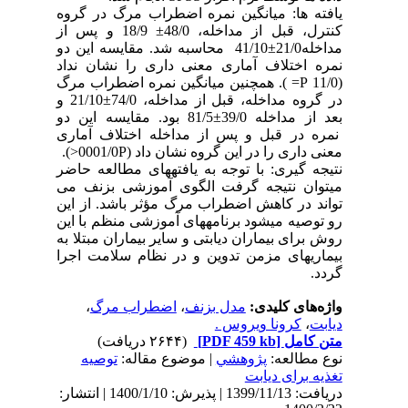
یافته ها: میانگین نمره اضطراب مرگ در گروه
کنترل، قبل از مداخله، 48/0± 18/9 و پس از
مداخله21/0±41/10 محاسبه شد. مقایسه این دو
نمره اختلاف آماری معنی داری را نشان نداد
(11/0 P= ). همچنین میانگین نمره اضطراب مرگ
در گروه مداخله، قبل از مداخله، 74/0±21/10 و
بعد از مداخله 39/0±81/5 بود. مقایسه این دو
نمره در قبل و پس از مداخله اختلاف آماری
معنی داری را در این گروه نشان داد (0001/0P<).
نتیجه گیری: با توجه به یافته­های مطالعه حاضر
می­توان نتیجه گرفت الگوی آموزشی بزنف می
تواند در کاهش اضطراب مرگ مؤثر باشد. از این
رو توصیه می­شود برنامه­های آموزشی منظم با این
روش برای بیماران دیابتی و سایر بیماران مبتلا به
بیماری­های مزمن تدوین و در نظام سلامت اجرا
گردد.
واژه‌های کلیدی:
مدل بزنف
،
اضطراب مرگ
،
دیابت
،
کرونا ویروس .
متن کامل
[PDF 459 kb]
(۲۶۴۴ دریافت)
نوع مطالعه:
پژوهشي
| موضوع مقاله:
توصیه
تغذیه برای دیابت
دریافت: 1399/11/13 | پذیرش: 1400/1/10 | انتشار: