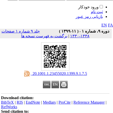
ورود خودکار
ثبت نام
بازیابی رمز عبور
EN
F
دوره ۹، شماره ۱ - ( ۱۱-۱۳۹۹ )
جلد ۹ شماره ۱ صفحات
۱۳۳۸-۱۳۳۰
|
برگشت به فهرست نسخه ها
‎ 20.1001.1.23455020.1399.9.1.7.5
Download citation:
BibTeX
|
RIS
|
EndNote
|
Medlars
|
ProCite
|
Reference Manager
|
RefWorks
Send citation to: