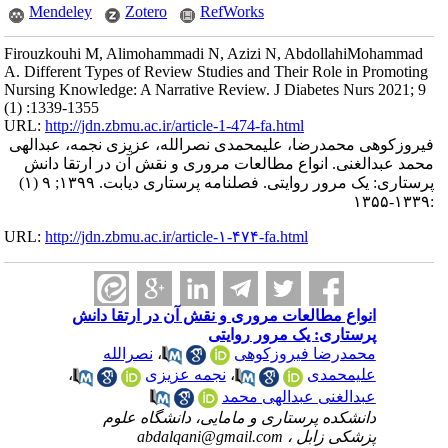
Mendeley
Zotero
RefWorks
Firouzkouhi M, Alimohammadi N, Azizi N, AbdollahiMohammad
A. Different Types of Review Studies and Their Role in Promoting
Nursing Knowledge: A Narrative Review. J Diabetes Nurs 2021; 9
(1) :1339-1355
URL:
http://jdn.zbmu.ac.ir/article-1-474-fa.html
فیروزکوهی محمدرضا، علیمحمدی نصرالله، عزیزی نجمه، عبدالهی
محمد عبدالغنی. انواع مطالعات مروری و نقش آن در ارتقا دانش
پرستاری: یک مرور روایتی. فصلنامه پرستاری دیابت. ۱۳۹۹; ۹ (۱)
:۱۳۳۹-۱۳۵۵
URL:
http://jdn.zbmu.ac.ir/article-۱-۴۷۴-fa.html
انواع مطالعات مروری و نقش آن در ارتقا دانش
پرستاری: یک مرور روایتی
محمدرضا فیروزکوهی
،
نصرالله
علیمحمدی
،
نجمه عزیزی
،
عبدالغنی عبدالهی محمد
دانشکده پرستاری و مامایی، دانشگاه علوم
پزشکی زابل ،
abdalqani@gmail.com