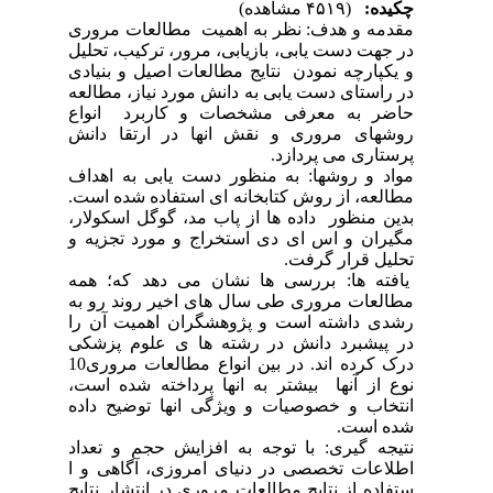
چکیده:
(۴۵۱۹ مشاهده)
مقدمه و هدف: نظر به اهمیت مطالعات مروری
در جهت دست یابی، بازیابی، مرور، ترکیب، تحلیل
و یکپارچه نمودن نتایج مطالعات اصیل و بنیادی
در راستای دست یابی به دانش مورد نیاز، مطالعه
حاضر به معرفی مشخصات و کاربرد انواع
روشهای مروری و نقش انها در ارتقا دانش
پرستاری می پردازد.
مواد و روشها: به منظور دست یابی به اهداف
مطالعه، از روش کتابخانه ای استفاده شده است.
بدین منظور داده ها از پاب مد، گوگل اسکولار،
مگیران و اس ای دی استخراج و مورد تجزیه و
تحلیل قرار گرفت.
یافته ها: بررسی ها نشان می دهد که؛ همه
مطالعات مروری طی سال های اخیر روند رو به
رشدی داشته است و پژوهشگران اهمیت آن را
در پیشبرد دانش در رشته ها ی علوم پزشکی
درک کرده اند. در بین انواع مطالعات مروری10
نوع از آنها بیشتر به انها پرداخته شده است،
انتخاب و خصوصیات و ویژگی انها توضیح داده
شده است.
نتیجه گیری: با توجه به افزایش حجم و تعداد
اطلاعات تخصصی در دنیای امروزی، آگاهی و ا
ستفاده از نتایج مطالعات مروری در انتشار نتایج