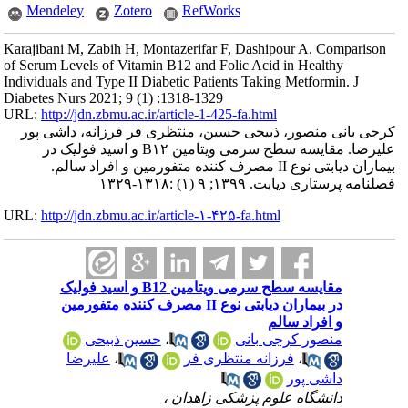
Mendeley
Zotero
RefWorks
Karajibani M, Zabih H, Montazerifar F, Dashipour A. Comparison
of Serum Levels of Vitamin B12 and Folic Acid in Healthy
Individuals and Type II Diabetic Patients Taking Metformin. J
Diabetes Nurs 2021; 9 (1) :1318-1329
URL:
http://jdn.zbmu.ac.ir/article-1-425-fa.html
کرجی بانی منصور، ذبیحی حسین، منتظری فر فرزانه، داشی پور
علیرضا. مقایسه سطح سرمی ویتامین B۱۲ و اسید فولیک در
بیماران دیابتی نوع II مصرف کننده متفورمین و افراد سالم.
فصلنامه پرستاری دیابت. ۱۳۹۹; ۹ (۱) :۱۳۱۸-۱۳۲۹
URL:
http://jdn.zbmu.ac.ir/article-۱-۴۲۵-fa.html
مقایسه سطح سرمی ویتامین B12 و اسید فولیک
در بیماران دیابتی نوع II مصرف کننده متفورمین
و افراد سالم
منصور کرجی بانی
،
حسین ذبیحی
،
فرزانه منتظری فر
،
علیرضا
داشی پور
دانشگاه علوم پزشکی زاهدان ،