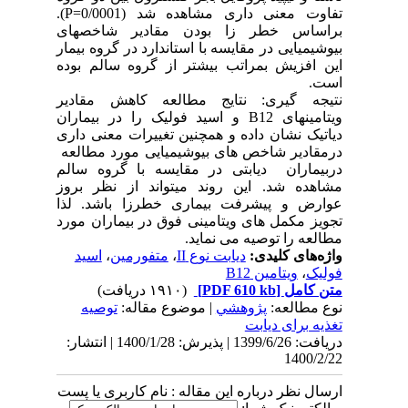
تفاوت معنی داری مشاهده شد (P=0/0001).
براساس خطر زا بودن مقادیر شاخصهای
بیوشیمیایی در مقایسه با استاندارد در گروه بیمار
این افزیش بمراتب بیشتر از گروه سالم بوده
است.
نتیجه گیری: نتایج مطالعه کاهش مقادیر
ویتامینهای B12 و اسید فولیک را در بیماران
دیاتیک نشان داده و همچنین تغییرات معنی داری
درمقادیر شاخص های بیوشیمیایی مورد مطالعه
دربیماران دیابتی در مقایسه با گروه سالم
مشاهده شد. این روند میتواند از نظر بروز
عوارض و پیشرفت بیماری خطرزا باشد. لذا
تجویز مکمل های ویتامینی فوق در بیماران مورد
مطالعه را توصیه می نماید.
واژه‌های کلیدی:
دیابت نوع II
،
متفورمین
،
اسید
فولیک
،
ویتامین B12
متن کامل
[PDF 610 kb]
(۱۹۱۰ دریافت)
نوع مطالعه:
پژوهشي
| موضوع مقاله:
توصیه
تغذیه برای دیابت
دریافت: 1399/6/26 | پذیرش: 1400/1/28 | انتشار:
1400/2/22
ارسال نظر درباره این مقاله : نام کاربری یا پست