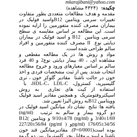
mkarajibani@yahoo.com
چکیده:
(۴۳۲۴ مشاهده)
مقدمه و هدف: مطالعات متعددی بطور متفاوت
تغییرات سرمی ویتامین B12واسید فولیک در
بیماران مصرف کننده متفورمین را ارایه نموده
است. این مطالعه بر اساس مقایسه ی سطح
سرمی ویتامین B12 و اسید فولیک در بیماران
دیابتی نوع II مصرف کننده متفورمین و افراد
سالم طراحی شده است.
مواد و روش ها: در یک مطالعه مقطعی و
مشاهده ای، ، 40 بیمار دیابتی نوع2 و 40 فرد
سالم بر اساس معیارهای ورود و خروج مطالعه
انتخاب شدند. پس از ثبت مشخصات فردی و اخذ
خون در حالت ناشتا مقادیر گلوکز خون ، تری
گلیسیرید، کسترول، HDL-C، LDL-C، با
استفاده از کیت های تجاری به روش
اسپکتروفتومتریک و همچنین مقادیر اسید فولیک
وویتامین B12به روش الیزا تعیین شد.
یافته ها: نتایج نشان داد میانگین اسید فولیک در
دو گروه بیمار و سالم به ترتیب (ng/ml)
3/40±1/69 و (ng/ml) 9/10±4/78 و ویتامین B12(
pg/ml) 176/05±34/56و ( pg/ml) 227/20±56/84
بوده است(P=0/0001). مقادیرمیانگین قند خون
ناشتا و لیپید پروفایل بجز کلسترول بین دو گروه