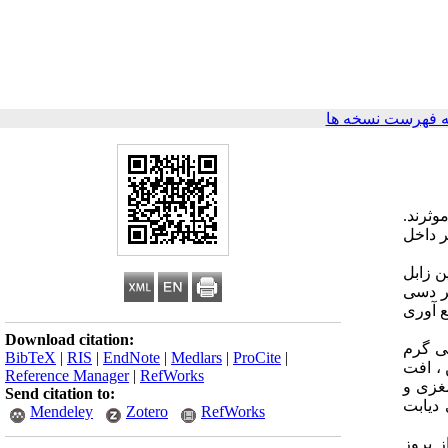
 فهرست نسخه ها
وثرند.
ر داخل
منین زابل
م بر دسی لیتر و (دوم) کمتر از200 میلی گرم بر دسی
ع آوری
Download citation:
نی6/5±62/8 ، 166(67/5 درصد) مرد و 106(43 درصد) بیمار قند خون بدو بستری بالای 200 میلی گرم
BibTeX
|
RIS
|
EndNote
|
Medlars
|
ProCite
|
 LDL، سطح سرمی تروپونین ، افت
Reference Manager
|
RefWorks
غزی و
Send citation to:
 دیابت
Mendeley
Zotero
RefWorks
 بروز