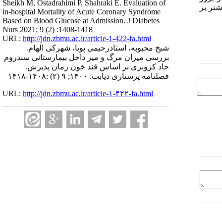
Sheikh M, Ostadrahimi P, Shahraki E. Evaluation of
شتر بر
in-hospital Mortality of Acute Coronary Syndrome
Based on Blood Glucose at Admission. J Diabetes
Nurs 2021; 9 (2) :1408-1418
URL:
http://jdn.zbmu.ac.ir/article-1-422-fa.html
شیخ محبوبه، استادرحیمی پویا، شهرکی الهام.
بررسی میزان مرگ و میر داخل بیمارستانی سندروم
حاد کرونری بر اساس قند خون زمان پذیرش.
فصلنامه پرستاری دیابت. ۱۴۰۰; ۹ (۲) :۱۴۰۸-۱۴۱۸
URL:
http://jdn.zbmu.ac.ir/article-۱-۴۲۲-fa.html