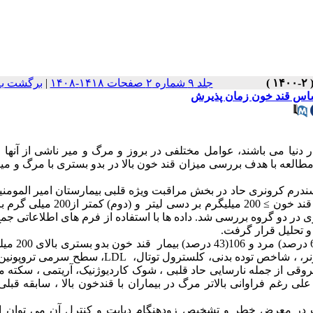
جلد ۹ شماره ۲ صفحات ۱۴۱۸-۱۴۰۸
|
برگشت به
اساس قند خون زمان پذیرش
نیا می باشند، عوامل مختلفی در بروز و مرگ و میر ناشی از آنها م
طالعه با هدف بررسی میزان قند خون بالا در بدو بستری با مرگ و می
ه مقطعی_ توصیفی در246 بیمار بستری با سندرم کرونری حاد در بخش مراقبت ویژه قلبی بیمارستان امیر المو
انجام شد. بیماران بر اساس قند خون بدو مراجعه به دو گروه (اول) با قند خون ≥ 200 میلیگر
ر دو گروه بررسی شد. داده ها با استفاده از فرم های اطلاعاتی جم
یافته ها: از 246 بیمار مورد مطالعه با میانگین س
بر دسی لیتر داشتند. فراوانی سابقه فشارخون بالا ، بیماری عروق کرونر، ، شاخص توده بدنی، کلسترول توتال،
ی از جمله نارسایی حاد قلبی ، شوک کاردیوژنیک، آریتمی ، سکته م
علی رغم فراوانی بالاتر مرگ در بیماران با قندخون بالا ، سابقه قبلی
ت در معرض خطر و تشخیص زودهنگام دیابت و کنترل آن می توان از