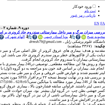
ورود خودکار
ثبت نام
بازیابی رمز عبور
EN
FA
دوره ۹، شماره ۲ - ( ۲-۱۴۰۰ )
بررسی میزان مرگ و میر داخل بیمارستانی سندروم حاد کرونری بر 
محبوبه شیخ
،
پویا استادرحیمی
،
الهام شهرکی
دانشگاه علوم پزشکی زابل ،
drmsh79@gmail.com
چکیده:
(۳۳۶۷ مشاهده)
مقدمه و هدف: بیماری های عروق کرونر از علل اصلی مرگ و میر در د
دیابت یکی از فاکتورهای خطر بروز سندرم کرونری حاد می باشد. این م
بیمارستانی بیماران با سندروم حاد کرونری انجام گرفت.
مواد و روش ها: این مطالع
لیتر تقسیم شدند و عوارض قلبی عروقی و مرگ و میر طی مدت بستری د
و بررسی شد و در نهایت توسط نسخه ۲۲ نرم افزار SPSS مورد تجزیه و تحلیل قرار گرفت.
کسر جهشی بطن چپ در گروه اول بیشتر بود. میزان حوادث قلبی عروق
مرگ و میر داخل بیمارستانی ناشی از آن نیز در گروه اول بالاتر بود. 
تاثیری در افزایش مرگ و میر نداشت.
نتیجه گیری: با اقدامات پیشگیرانه از جمله غربالگری منظم جمعی