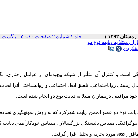
جلد ۱ شماره ۲ صفحات ۶۰-۵۰
|
برگشت ب
ن مبتلا به دیابت نوع دو
دهکردی
ی است و کنترل آن متأثر از شبکه پیچیده‌ای از عوامل رفتاری، ن
یستی روان­اجتماعی، تلفیق ابعاد اجتماعی و روانشناختی آنرا ایجاب م
د­ مراقبتی دربیماران مبتلا به دیابت نوع دو انجام شده است.
حلیلی برروی200 بیمار مبتلا به دیابت نوع دو عضو انجمن دیابت شهرکرد که به روش نمونه­­گیری تص
 دموگرافیک، مقیاس دلبستگی بزرگسالان، مقیاس خودکارآمدی دیابت
S
­افزار
spss
مورد تجزیه و تحلیل قرار گرفت.