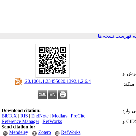
ه فهرست نسخه ها
گرش و
‎ 20.1001.1.23455020.1392.1.2.6.4
ی­کند.
Download citation:
ادفی وارد
BibTeX
|
RIS
|
EndNote
|
Medlars
|
ProCite
|
Reference Manager
|
RefWorks
CID
و
Send citation to:
Mendeley
Zotero
RefWorks