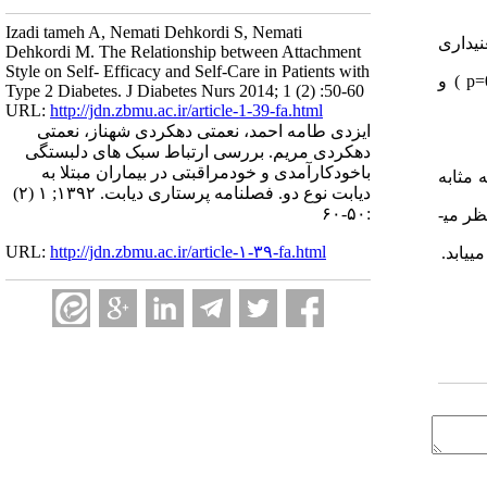
Izadi tameh A, Nemati Dehkordi S, Nemati
ی­داری
Dehkordi M. The Relationship between Attachment
Style on Self- Efficacy and Self-Care in Patients with
p=
) و
Type 2 Diabetes. J Diabetes Nurs 2014; 1 (2) :50-60
URL:
http://jdn.zbmu.ac.ir/article-1-39-fa.html
ایزدی طامه احمد، نعمتی دهکردی شهناز، نعمتی
دهکردی مریم. بررسی ارتباط سبک های دلبستگی
باخودکارآمدی و خودمراقبتی در بیماران مبتلا به
 مثابه
دیابت نوع دو. فصلنامه پرستاری دیابت. ۱۳۹۲; ۱ (۲)
:۵۰-۶۰
ر می­
URL:
http://jdn.zbmu.ac.ir/article-۱-۳۹-fa.html
­یابد.