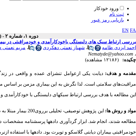
ورود خودکار
ثبت نام
بازیابی رمز عبور
EN
FA
دوره ۱، شماره ۲ - ( زمستان ۱۳۹۲ )
بررسی ارتباط سبک های دلبستگی باخودکارآمدی و خودمراقبتی در بیمارا
احمد ایزدی طامه
،
شهناز نعمتی دهکردی
،
مریم نعمتی 
Nematyde@yahoo.com
،
چکیده:
(۱۲۱۸۶ مشاهده)
قدمه و هدف:
دیابت یکی ازعوامل تنش­زای عمده و واقعی در زندگ
مراقبت‌های سلامتی است. لذا نگرش به این بیماری مزمن بر اساس مدل ز
این مطالعه با هدف بررسی ارتباط سبک­­های دلبستگی با خودکارآمدی و خو
واد و روش ها:
این پژوهش توصیفی- ت
طالعه شدند، انجام شد. ابزار گرد­آوری داده­ها پرسشنامه مشخصات
خودمراقبتی بیماران دیابتی گلاسکو و توبرت بود. داده­ها با استفاده ازنرم