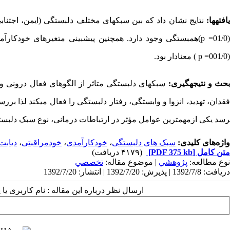
افته­ها:
نتایج نشان داد که بین سبک­های مختلف دلبستگی (ایمن، اجتنا
01/0
(p =
همبستگی وجود دارد. همچنین پیش­بینی متغیرهای خودکار
(001/0
( p =
معنادار بود.
حث و نتیجه­گیری:
سبک­های دلبستگی متاثر از الگوهای فعال درونی و
قدان، تهدید، انزوا و وابستگی، رفتار دلبستگی را فعال می­کند لذا بر
رسد یکی ازمهمترین عوامل مؤثر در ارتباطات درمانی، نوع سبک دلب
واژه‌های کلیدی:
سبک های دلبستگی
،
خودکارآمدی
،
خودمراقبتی
،
دیابت
متن کامل
[PDF 375 kb]
(۴۱۷۹ دریافت)
نوع مطالعه:
پژوهشي
| موضوع مقاله:
تخصصي
دریافت: 1392/7/8 | پذیرش: 1392/7/20 | انتشار: 1392/7/20
ارسال نظر درباره این مقاله : نام کاربری ی