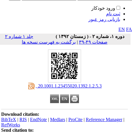
ورود خودکار
ثبت نام
بازیابی رمز عبور
EN
F
دوره ۱، شماره ۲ - ( زمستان ۱۳۹۲ )
جلد ۱ شماره ۲
صفحات ۴۹-۳۹
|
برگشت به فهرست نسخه ها
‎ 20.1001.1.23455020.1392.1.2.5.3
Download citation:
BibTeX
|
RIS
|
EndNote
|
Medlars
|
ProCite
|
Reference Manager
|
RefWorks
Send citation to: