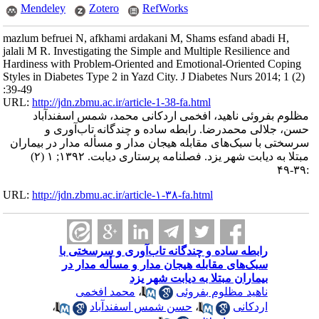
Mendeley
Zotero
RefWorks
mazlum befruei N, afkhami ardakani M, Shams esfand abadi H,
jalali M R. Investigating the Simple and Multiple Resilience and
Hardiness with Problem-Oriented and Emotional-Oriented Coping
Styles in Diabetes Type 2 in Yazd City. J Diabetes Nurs 2014; 1 (2)
:39-49
URL:
http://jdn.zbmu.ac.ir/article-1-38-fa.html
مظلوم بفروئی ناهید، افخمی اردکانی محمد، شمس اسفندآباد
حسن، جلالی محمدرضا. رابطه ساده و چندگانه تاب‌آوری و
سرسختی با سبک‌های مقابله هیجان مدار و مسأله مدار در بیماران
مبتلا به دیابت شهر یزد. فصلنامه پرستاری دیابت. ۱۳۹۲; ۱ (۲)
:۳۹-۴۹
URL:
http://jdn.zbmu.ac.ir/article-۱-۳۸-fa.html
رابطه ساده و چندگانه تاب‌آوری و سرسختی با
سبک‌های مقابله هیجان مدار و مسأله مدار در
بیماران مبتلا به دیابت شهر یزد
ناهید مظلوم بفروئی
،
محمد افخمی
اردکانی
،
حسن شمس اسفندآباد
،