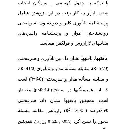
با توجّه به جدول کرسچی و مورگان انتخاب
شدند. ابزار به کار رفته در این پژوهش شامل
پرسشنامه تاب­آوری کانر و دیویدسون، سرسختی
روانشناختی اهواز و پرسشنامه راهبردهای
مقابله­ای لازاروس و فولکمن می­باشد.
یافته­­ها:
یافته­ها نشان داد
بین تاب­آوری و سرسختی
(54/0
=
)، مقابله مسأله مدار و تاب­آوری (41/0
=
)،
R
R
و مقابله مسأله مدار و سرسختی (6/0
=
) است
R
که این همبستگی­ها در سطح (001/0>
) معنی­دار
p
است.
همچنین یافته­ها نشان داد، سرسختی
2
36/0درصد ( 36/0
=
) واریانس مقابله مسئله
R
محور را تبیین کرد
همچنین
).
F
=
،04/222
p
>
(001/0
1،228