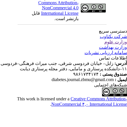
Commons Attribution-
NonCommercial 4.0
International License
قابل
بازنشر است.
ترسی سریع
کت یکتاوب
ارت علوم
ارت بهداشت
مانه ارزیابی نشریات
لاعات تماس
رس:
زابل– خیابان فردوسی شرقی، جنب میراث فرهنگی–فردوسی
دفتر مجله پرستاری دیابت
دوق پستی :
۹۸۶۱۷۳۴۱۷۴
میل :
diabetes.journal.zbmu@gmail.com
که‌های اجتمایی
This work is licensed under a
Creative Commons Attributio
.
NonCommercial ۴,۰ International Licen