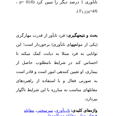
تاب­آوری 1 درصد دیگر را تبیین کرد (01/0
p=
،
).
F
=
4/6
1،228
بحث و نتیجه­گیری:
فرد تاب­آور از قدرت مهارگری
(یکی از مولفه­های تاب­آوری) برخوردار است؛ این
توانایی به فرد مبتلا به دیابت کمک می­کند تا
احساس کند در شرایط نامطلوب حاصل از
بیماری، او تعیین کننده­ی امور است و قادر است
به صورتی فعال و با استفاده از راهبردهای
مقابله­ای مناسب به مبارزه با این شرایط ناگوار
بپردازد
.
واژه‌های کلیدی:
تاب‌آوری
،
سرسختی
،
مقابله
هیجان مدار
،
مقابله مسأله‌مدار