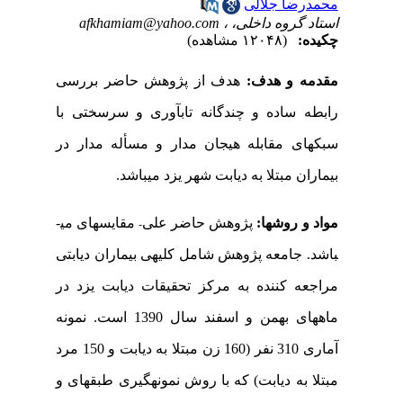
محمدرضا جلالی
استاد گروه داخلی، ،
afkhamiam@yahoo.com
چکیده:
(۱۲۰۴۸ مشاهده)
مقدمه و هدف:
هدف از پژوهش حاضر بررسی
رابطه ساده و چندگانه تاب­آوری و سرسختی با
سبک­های مقابله هیجان مدار و مسأله مدار در
بیماران مبتلا به دیابت شهر یزد می­باشد.
مواد و روش­ها:
پژوهش حاضر علی
مقایسه­ای می­
-
باشد. جامعه پژوهش شامل کلیه­ی بیماران دیابتی
مراجعه کننده به مرکز تحقیقات دیابت یزد در
ماه­های بهمن و اسفند سال 1390 است. نمونه
آماری 310 نفر (160 زن مبتلا به دیابت
و 150 مرد
مبتلا به دیابت) که با
روش نمونه­گیری طبقه­ای و