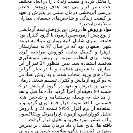
را مختل کرده و کیفیت زندگی را در ابعاد مختلف
تحت تأثیر قرار می دهد. هدف پژوهش حاضر
بررسی اثربخشی درمان مبتنی بر پذیرش و تعهد
بر کیفیت زندگی و شاخص‌های جسمانی بیماران
مبتلا به دیابت بود.
مواد و روش ها:
روش
این پژوهش نیمه آزمایشی
از نوع پیش آزمون-پس آزمون با گروه کنترل
بود.
جامعه آماری شامل کلیه‌ بیماران مبتلا به دیابت
شهر اصفهان بود که در سال 97 به بیمارستان‌
الزهرا و کلینیک دیابت کوروش مراجعه کرده
بودند. برای انتخاب نمونه از روش نمونه‌گیری
هدفمند استفاده شد. بدین منظور 24 نفر از این
بیماران، با شیوه‌ی هدفمند و با در نظر گرفتن
ملاک های ورود انتخاب شدند و به روش تصادفی
به دو گروه آزمایش و کنترل تقسیم شدند. درمان
مبتنی بر پذیرش و تعهد در گروه آزمایش در 8
جلسه 90 دقیقه‌ای اجرا گردید. داده ها قبل و بعد
از مداخله به وسیله پرسشنامه و شاخص های
جسمانی با اخذ نمونه ادرار جمع آوری گردید و با
استفاده از نرم افزار
SPSS
نسخه 23 و با روش
تحلیل کوواریانس، آزمون ناپارامتریک ویلکاکسون
و اف فیشر مورد تجزیه و تحلیل قرار گرفت.
یافته ها:
نتایج نشان داد
درمان مبتنی بر پذیرش
وتعهد بر
کیفیت زندگی، سلامت جسمانی و روانی