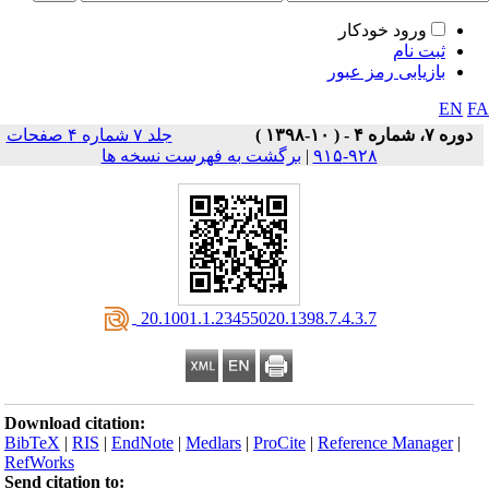
ورود خودکار
ثبت نام
بازیابی رمز عبور
EN
F
دوره ۷، شماره ۴ - ( ۱۰-۱۳۹۸ )
جلد ۷ شماره ۴ صفحات
۹۲۸-۹۱۵
|
برگشت به فهرست نسخه ها
‎ 20.1001.1.23455020.1398.7.4.3.7
Download citation:
BibTeX
|
RIS
|
EndNote
|
Medlars
|
ProCite
|
Reference Manager
|
RefWorks
Send citation to: