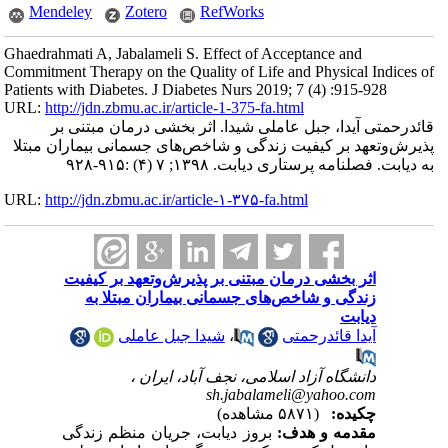
Mendeley
Zotero
RefWorks
Ghaedrahmati A, Jabalameli S. Effect of Acceptance and
Commitment Therapy on the Quality of Life and Physical Indices of
Patients with Diabetes. J Diabetes Nurs 2019; 7 (4) :915-928
URL:
http://jdn.zbmu.ac.ir/article-1-375-fa.html
قائدرحمتی آیدا، جبل عاملی شیدا. اثر بخشی درمان مبتنی بر
‌پذیرش‌وتعهد‌‌ بر کیفیت زندگی و شاخص‌های جسمانی بیماران مبتلا
به دیابت. فصلنامه پرستاری دیابت. ۱۳۹۸; ۷ (۴) :۹۱۵-۹۲۸
URL:
http://jdn.zbmu.ac.ir/article-۱-۳۷۵-fa.html
اثر بخشی درمان مبتنی بر ‌پذیرش‌وتعهد‌‌ بر کیفیت
زندگی و شاخص‌های جسمانی بیماران مبتلا به
دیابت
آیدا قائدرحمتی
،
شیدا جبل عاملی
دانشگاه آزاد اسلامی، نجف آباد، ایران ،
sh.jabalameli@yahoo.com
چکیده:
(۵۸۷۱ مشاهده)
مقدمه و هدف:
بروز دیابت، جریان منظم زندگی