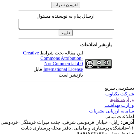
ارسال پیام به نویسنده مسئول
بازنشر اطلاعات
این مقاله تحت شرایط
Creative
Commons Attribution-
NonCommercial 4.0
International License
قابل
بازنشر است.
ترسی سریع
کت یکتاوب
ارت علوم
ارت بهداشت
مانه ارزیابی نشریات
لاعات تماس
رس:
زابل– خیابان فردوسی شرقی، جنب میراث فرهنگی–فردوسی
دفتر مجله پرستاری دیابت
دوق پستی :
۹۸۶۱۷۳۴۱۷۴