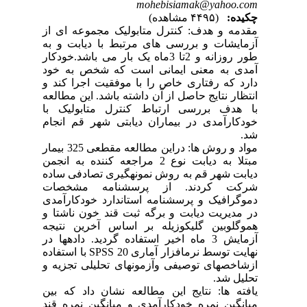
mohebisiamak@yahoo.com
چکیده:
(۴۴۹۵ مشاهده)
مقدمه و هدف: کنترل متابولیک مجموعه ای از
آزمایشات و بررسی های مرتبط با دیابت و به
طور روزانه و 2تا 3ماه یک بار می باشد.خودکار
آمدی به معنی ایمانی است که شخص به خود
دارد که رفتاری خاص را با موفقیت اجرا کند و
انتظار نتایج حاصل از آن داشته باشد. این مطالعه
با هدف بررسی ارتباط کنترل متابولیک با
خودکارآمدی در بیماران دیابتی شهر قم انجام
شد.
مواد و روش ها: دراین مطالعه مقطعی 325 بیمار
مبتلا به دیابت نوع 2 مراجعه کننده به انجمن
دیابت شهر قم به روش نمونه­گیری تصادفی ساده
شرکت کردند. از پرسشنامه مشخصات
دموگرافیک و پرسشنامه استاندارد خودکارآمدی
در مدیریت دیابت و برگه ثبت قند خون ناشتا و
هموگلوبین گلیکوزیله بر اساس آخرین نتیجه
آزمایش 3 ماه اخیر استفاده گردید. داده­ها در
نهایت توسط نرم­افزار آماری SPSS 20 با استفاده
ازشاخصهای توصیفی وآزمونهای تحلیلی تجزیه و
تحلیل شد.
یافته ها: نتایج این مطالعه نشان داد که بین
میانگین نمره خودکارآمدی و میانگین نمره قند