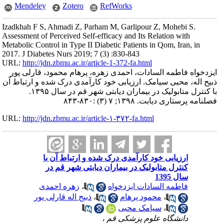
Mendeley
Zotero
RefWorks
Izadkhah F S, Ahmadi Z, Parham M, Garlipour Z, Mohebi S.
Assessment of Perceived Self-efficacy and Its Relation with
Metabolic Control in Type II Diabetic Patients in Qom, Iran, in
2017. J Diabetes Nurs 2019; 7 (3) :830-843
URL:
http://jdn.zbmu.ac.ir/article-1-372-fa.html
ایزدخواه فاطمه السادات، احمدی زهره، پرهام محمود، قارلی پور
ذبیح اله، محبی سیامک. ارزیابی خود کارآمدی درک شده و ارتباط آن
با کنترل متابولیک در بیماران دیابتی شهر قم در سال ۱۳۹۵.
فصلنامه پرستاری دیابت. ۱۳۹۸; ۷ (۳) :۸۳۰-۸۴۳
URL:
http://jdn.zbmu.ac.ir/article-۱-۳۷۲-fa.html
ارزیابی خود کارآمدی درک شده و ارتباط آن با
کنترل متابولیک در بیماران دیابتی شهر قم در
سال 1395
فاطمه السادات ایزدخواه
،
زهره احمدی
،
محمود پرهام
،
ذبیح اله قارلی پور
،
سیامک محبی
دانشگاه علوم پزشکی قم ،