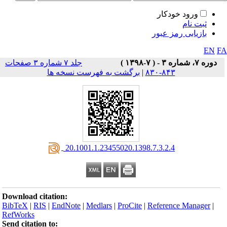
ورود خودکار
ثبت نام
بازیابی رمز عبور
EN
F
دوره ۷، شماره ۳ - ( ۷-۱۳۹۸ )
جلد ۷ شماره ۳ صفحات
۸۴۳-۸۳۰
|
برگشت به فهرست نسخه ها
‎ 20.1001.1.23455020.1398.7.3.2.4
Download citation:
BibTeX
|
RIS
|
EndNote
|
Medlars
|
ProCite
|
Reference Manager
|
RefWorks
Send citation to: