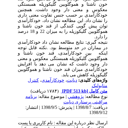
خون ناشتا و هموگلوبین گلیکوزیله همبستگی
معکوس و معنی دار وجود داشت. همچنین
خودکارآمدی بر حسب جنس تفاوت معنی داری
را نشان داد. این مطالعه نشان داد، خودکارآمدی
توان پیش گویی کنندگی از قند خون ناشتا و
هموگلوبین گلیکوزیله را به میزان 22 و 18 درصد
را دارد.
نتیجه گیری: نتایج مطالعه نشان داد خودکارآمدی
در بیماران در حد متوسط بود. .نکته قابل توجه
اینکه بین خودکارآمدی، قند خون ناشتا و
هموگلوبین گلیکوزیله همبستگی معکوس و معنی
دار وجود داشت که نشان می دهد با افزایش
خودکارآمدی میزان قند خون ناشتا و هموگلوبین
گلیکوزیله کاهش می یابد.
واژه‌های کلیدی:
دیابت
،
خودکارآمدی
،
کنترل
متابولیک
متن کامل
[PDF 513 kb]
(۱۷۸۴ دریافت)
نوع مطالعه:
پژوهشي
| موضوع مقاله:
برنامه
مراقبتی پرستاری دیابت
دریافت: 1398/8/7 | پذیرش: 1398/9/5 | انتشار:
1398/9/12
ارسال نظر درباره این مقاله : نام کاربری یا پست