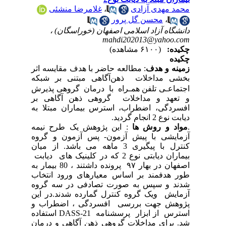
محمد مهدی آزادی
،
غلامرضا منشئی
،
محسن گل پرور
دانشگاه آزاد اسلامی اصفهان (خوراسگان) ،
mahdi202013@yahoo.com
چکیده:
(۶۱۰۰ مشاهده)
چکیده
زمینه و هدف
:
مطالعه حاضر با هدف
مقایسه اثر
بخشی مداخلات ذهن
آگاهی مبتنی بر شبکه
اجتماعـی
تلفن همـراه
با درمان گروهی پذیرش
و تعهد و مداخلات گروهی ذهن آگاهی بر
افسردگی، اضطراب، استرس بیماران مبتلا به
دیابت نوع 2
انجام گردید.
.
مواد و روش ها
: این پژوهش یک طرح نیمه
آزمایشی با پیش آزمون- پس آزمون و گروه
کنترل با پیگیری 3 ماهه می باشد. از میان
بیماران دیابتی نوع 2 که در کلینیک های دیابت
اصفهان در بهار ۹۷ پرونده داشتند ، 80 بیمار به
طور هدفمند بر اساس معیارهای ورود انتخاب
شدند و سپس به صورت تصادفی در سه گروه
آزمایش ویک گروه کنترل گمارده شدند.در این
پژوهش جهت بررسی افسردگی ، اضطراب و
استرس از ابزار پرسشنامه
DASS-21
استفاده
شد. برای مداخلات گروهی ذهن آگاهی و درمان