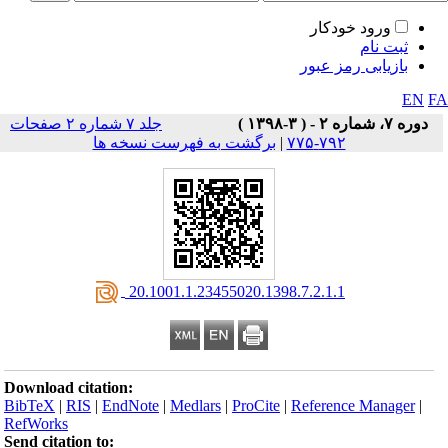
ورود خودکار
ثبت نام
بازیابی رمز عبور
EN
F
دوره ۷، شماره ۲ - ( ۳-۱۳۹۸ )
جلد ۷ شماره ۲ صفحات
۷۹۲-۷۷۵
|
برگشت به فهرست نسخه ها
‎ 20.1001.1.23455020.1398.7.2.1.1
Download citation:
BibTeX
|
RIS
|
EndNote
|
Medlars
|
ProCite
|
Reference Manager
|
RefWorks
Send citation to: