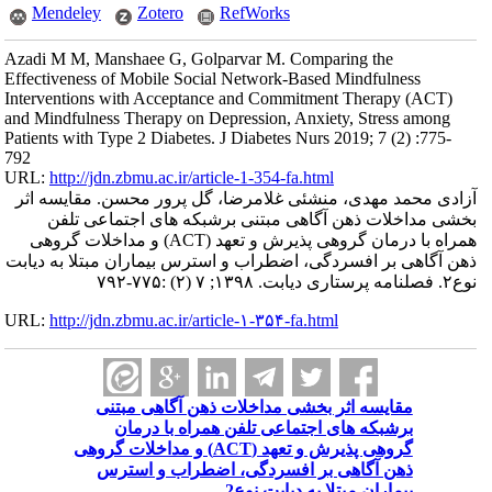
Mendeley
Zotero
RefWorks
Azadi M M, Manshaee G, Golparvar M. Comparing the
Effectiveness of Mobile Social Network-Based Mindfulness
Interventions with Acceptance and Commitment Therapy (ACT)
and Mindfulness Therapy on Depression, Anxiety, Stress among
Patients with Type 2 Diabetes. J Diabetes Nurs 2019; 7 (2) :775-
792
URL:
http://jdn.zbmu.ac.ir/article-1-354-fa.html
آزادی محمد مهدی، منشئی غلامرضا، گل پرور محسن. مقایسه اثر
بخشی مداخلات ذهن آگاهی مبتنی برشبکه های اجتماعی تلفن
همراه با درمان گروهی پذیرش و تعهد (ACT) و مداخلات گروهی
ذهن آگاهی بر افسردگی، اضطراب و استرس بیماران مبتلا به دیابت
نوع۲. فصلنامه پرستاری دیابت. ۱۳۹۸; ۷ (۲) :۷۷۵-۷۹۲
URL:
http://jdn.zbmu.ac.ir/article-۱-۳۵۴-fa.html
مقایسه اثر بخشی مداخلات ذهن آگاهی مبتنی
برشبکه های اجتماعی تلفن همراه با درمان
گروهی پذیرش و تعهد (ACT) و مداخلات گروهی
ذهن آگاهی بر افسردگی، اضطراب و استرس
بیماران مبتلا به دیابت نوع2