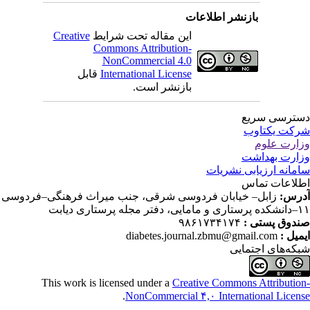
بازنشر اطلاعات
این مقاله تحت شرایط
Creative
Commons Attribution-
NonCommercial 4.0
International License
قابل
بازنشر است.
ترسی سریع
کت یکتاوب
ارت علوم
ارت بهداشت
مانه ارزیابی نشریات
لاعات تماس
رس:
زابل– خیابان فردوسی شرقی، جنب میراث فرهنگی–فردوسی
دفتر مجله پرستاری دیابت
دوق پستی :
۹۸۶۱۷۳۴۱۷۴
میل :
diabetes.journal.zbmu@gmail.com
که‌های اجتمایی
This work is licensed under a
Creative Commons Attributio
.
NonCommercial ۴,۰ International Licen