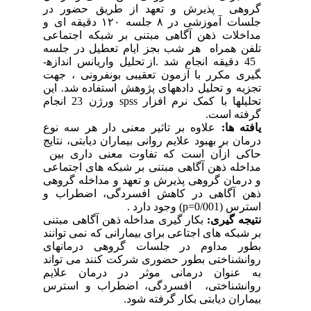
گروهی پذیرش و تعهد از طریق حضور در
جلسات آموزشی در ۸ جلسه ۱۲۰ دقیقه ای و
مداخلات ذهن آگاهی مبتنی بر شبکه اجتماعی
تلفن همراه هر شب بجز ایام تعطیل در جلسه
45 دقیقه انجام شد .
از تحلیل واریانس اندازه­
گیری مکرر با آزمون تعقیبی بونفرونی ، جهت
تجزیه و تحلیل داده­های پژوهش استفاده شد. این
تحلیل­ها با کمک نرم افزار
spss
ورژن 23
انجام
گرفته است.
یافته ها:
علاوه بر تاثیر معنی دار هر سه نوع
درمان بر بهبود
علایم روانی بیماران دیابتی،
نتایج
حاکی ازآن است که تفاوت معنی داری بین
مداخله ذهن آگاهی مبتنی بر شبکه های اجتماعی
و درمان گروهی پذیرش و تعهد و مداخله گروهی
ذهن آگاهی در
کاهش افسردگی
، اضطراب
و
استرس
(
0/001=
p
) وجود دارد .
نتیجه گیری:
بکار گیری مداخله ذهن آگاهی مبتنی
بر شبکه های اجتاعی برای بیمارانی که نمی توانند
بطور مداوم در جلسات گروهی درمانهای
روانشناختی بطور حضوری شرکت کنند می تواند
به عنوان درمانی موثر در درمان علایم
روانشناختی، افسردگی، اضطراب و استرس
بیماران دیابتی بکار گرفته شود.