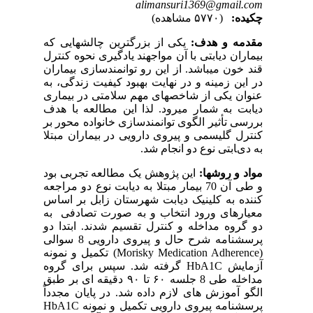
alimansuri1369@gmail.com
چکیده:
(۵۷۷۰ مشاهده)
مقدمه و هدف:
یکی
از
بزرگترین
چالش­هایی
که
بیماران
دیابتی
با
آن
مواجهند
یادگیری
نحوه
کنترل
قند
خون
می­باشد.
از
این
رو
توانمندسازی
بیماران
در این زمینه
و در
نهایت
بهبود
کیفیت
زندگی،
به
عنوان
یکی
از
شاخص­های
مهم
سلامتی
در بیماری
دیابت
به
شمار می­رود. لذا
این
مطالعه
با
هدف
بررسی ﺗﺄﺛﯿﺮ الگوی توانمندسازی خانواده محور ﺑﺮ
کنترل گلیسمی و ﭘﯿﺮوی دارویی در ﺑﯿﻤﺎران مبتلا
به دیﺎﺑﺘﯽ ﻧﻮع دو انجام
شد
.
مواد و روشها:
این
پژوهش
یک
مطالعه
تجربی
بود
و
طی
آن
70
بیمار
مبتلا به
دیابت
نوع
دو
مراجعه
کننده
به
کلینیک
دیابت
شهرستان
زابل بر اساس
معیارهای ورود انتخاب و به
صورت
تصادفی
به
دو
گروه
مداخله
و
کنترل
تقسیم
شدند. ابتدا دو
پرسشنامه
شرح
حال
و
پیروی
دارویی
8
سوالی
(Morisky Medication Adherence)
تکمیل
و
نمونه
آزمایش HbA1C
گرفته
شد. سپس برای
گروه
مداخله
طی 8 جلسه
۶۰
تا
۹۰
دقیقه
ای
بر
طبق
الگو
آموزش
های
لازم
داده
شد.
در پایان مجدداً
پرسشنامه
پیروی
دارویی
تکمیل
و
نمونه HbA1C