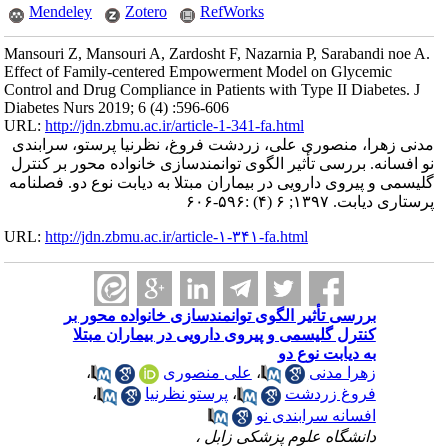
Mendeley
Zotero
RefWorks
Mansouri Z, Mansouri A, Zardosht F, Nazarnia P, Sarabandi noe A.
Effect of Family-centered Empowerment Model on Glycemic
Control and Drug Compliance in Patients with Type II Diabetes. J
Diabetes Nurs 2019; 6 (4) :596-606
URL:
http://jdn.zbmu.ac.ir/article-1-341-fa.html
مدنی زهرا، منصوری علی، زردشت فروغ، نظرنیا پرستو، سرابندی
نو افسانه. بررسی ﺗﺄﺛﯿﺮ الگوی توانمندسازی خانواده محور ﺑﺮ کنترل
گلیسمی و ﭘﯿﺮوی دارویی در ﺑﯿﻤﺎران مبتلا به دیابت ﻧﻮع دو. فصلنامه
پرستاری دیابت. ۱۳۹۷; ۶ (۴) :۵۹۶-۶۰۶
URL:
http://jdn.zbmu.ac.ir/article-۱-۳۴۱-fa.html
بررسی ﺗﺄﺛﯿﺮ الگوی توانمندسازی خانواده محور ﺑﺮ
کنترل گلیسمی و ﭘﯿﺮوی دارویی در ﺑﯿﻤﺎران مبتلا
به دیابت ﻧﻮع دو
زهرا مدنی
،
علی منصوری
،
فروغ زردشت
،
پرستو نظرنیا
،
افسانه سرابندی نو
دانشگاه علوم پزشکی زابل ،