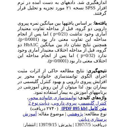
اندازه­گیری شد. داده­های به دست آمده
در
نرم
افزار
SPSS نسخه
۲۱
مورد
تجزیه
و
تحلیل
قرار
گرفتند
.
یافته‌ها
: بر اساس یافته­ها بین میانگین نمره پیروی
دارویی دو گروه، قبل از مداخله تفاوت معنی­دار
آماری وجود نداشت (0/21=p
) اما پس از انجام
مداخله این تفاوت معنی دار بود (0/0001>p).
همچنین نتایج نشان داد بین میانگین HbA1C
دو
گروه، قبل از مداخله اختلاف معنی­دار آماری وجود
ندارد (0/32=p
) اما پس از انجام مداخله این
اختلاف معنی دار بود (0/0001>p).
نتیجه­گیری
: نتایج
مطالعه
حاکی
از
اثرات
مثبت
اجرای
الگوی
توانمندسازی
خانواده
محور
بر
افزایش
پیروی دارویی و بهبود کنترل گلیسمی
در
بیماران
بود
.
لذا می­توان از این
روش
آموزشی
در
برنامه­های
آموزش
به
بیمار
استفاده
نمود
.
واژه‌های کلیدی:
توانمندسازی خانواده محور
،
کنترل گلیسمی
،
پیروی دارویی
،
دیابت نوع 2
متن کامل
[PDF 895 kb]
(۲۷۴۰ دریافت)
نوع مطالعه:
پژوهشي
| موضوع مقاله:
آموزش
پرستاری دیابتی
دریافت: 1397/7/5 | پذیرش: 1397/9/15 | انتشار: