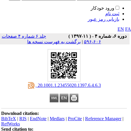
ورود خودکار
ثبت نام
بازیابی رمز عبور
EN
F
دوره ۶، شماره ۴ - ( ۱۱-۱۳۹۷ )
جلد ۶ شماره ۴ صفحات
۶۰۶-۵۹۶
|
برگشت به فهرست نسخه ها
‎ 20.1001.1.23455020.1397.6.4.6.3
Download citation:
BibTeX
|
RIS
|
EndNote
|
Medlars
|
ProCite
|
Reference Manager
|
RefWorks
Send citation to: