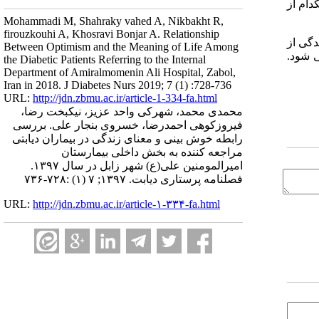
چکدام از
Mohammadi M, Shahraky vahed A, Nikbakht R,
firouzkouhi A, Khosravi Bonjar A. Relationship
دگی از
Between Optimism and the Meaning of Life Among
ی شود.
the Diabetic Patients Referring to the Internal
Department of Amiralmomenin Ali Hospital, Zabol,
Iran in 2018. J Diabetes Nurs 2019; 7 (1) :728-736
URL:
http://jdn.zbmu.ac.ir/article-1-334-fa.html
محمدی محمد، شهرکی واحد عزیز، نیکبخت رضا،
فیروزکوهی احمدرضا، خسروی بنجار علی. بررسی
رابطه خوش بینی و معنای زندگی در بیماران دیابتی
مراجعه کننده به بخش داخلی بیمارستان
امیرالمومنین علی(ع) شهر زابل در سال ۱۳۹۷.
فصلنامه پرستاری دیابت. ۱۳۹۷; ۷ (۱) :۷۲۸-۷۳۶
URL:
http://jdn.zbmu.ac.ir/article-۱-۳۳۴-fa.html