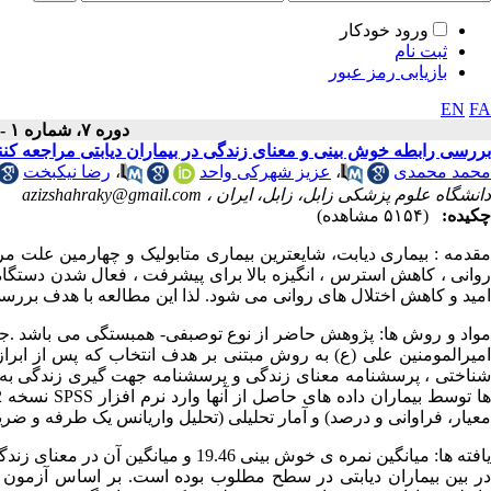
ورود خودکار
ثبت نام
بازیابی رمز عبور
EN
FA
دوره ۷، شماره ۱ - ( ۱۲-۱۳۹۷ )
بررسی رابطه خوش بینی و معنای زندگی در بیماران دیابتی مراجعه کننده
محمد محمدی
،
عزیز شهرکی واحد
،
رضا نیکبخت
دانشگاه علوم پزشکی زابل، زابل، ایران ،
azizshahraky@gmail.com
چکیده:
(۵۱۵۴ مشاهده)
مقدمه : ﺑﯿﻤﺎری دیابت، شایعترین ﺑﯿﻤﺎری ﻣﺘﺎﺑﻮﻟﯿﮏ و ﭼﻬﺎرﻣﯿﻦ ﻋﻠﺖ 
روانی ، کاهش استرس ، انگیزه بالا برای پیشرفت ، فعال شدن دستگا
امید و کاهش اختلال های روانی می شود. لذا این مطالعه با هدف بررسی
مواد و روش ها: پژوهش حاضر از نوع توصبفی- همبستگی می باشد .جام
امیرالمومنین علی (ع) به روش مبتنی بر هدف انتخاب که پس از اب
شناختی ، پرسشنامه معنای زندگی و پرسشنامه جهت گیری زندگی به ش
معیار، فراوانی و درصد) و آمار تحلیلی (تحلیل واریانس یک طرفه و ض
در بین بیماران دیابتی در سطح مطلوب بوده است. بر اساس آزمون آ