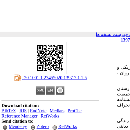
 فهرست نسخه ها
زیکی و
وان ،
‎ 20.1001.1.23455020.1397.7.1.1.5
ارستان
جمعیت
شنامه
نگین، انحراف
Download citation:
BibTeX
|
RIS
|
EndNote
|
Medlars
|
ProCite
|
Reference Manager
|
RefWorks
و معنای زندگی
Send citation to:
یابتی
Mendeley
Zotero
RefWorks