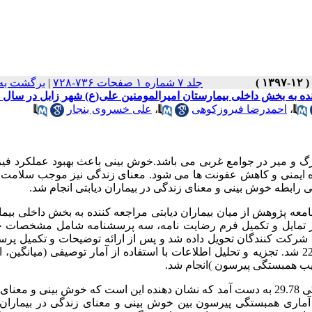
جلد ۷ شماره ۱ صفحات ۷۳۶-۷۲۸
|
برگشت به
 به بخش داخلی بیمارستان امیرالمومنین علی(ع) شهر زابل در سال 1397
،
احمدرضا فیروزکوهی
،
علی خسروی بنجار
ﻣﺮگ و ﻣﯿﺮ در ﺟﻮاﻣﻊ ﻏﺮﺑﯽ ﻣﯽ ﺑﺎﺷﺪ.خوش بینی باعث بهبود عملکرد فی
ه ایمنی و کاهش عفونت ها می شود. معنای زندگی نیز موجب سلامت ر
 رابطه خوش بینی و معنای زندگی در بیماران دیابتی انجام شد.
عه پژوهش از میان بیماران دیابتی مراجعه کننده به بخش داخلی بیم
راز تمایل و تکمیل فرم رضایت نامه، سه پرسشنامه شامل مشخصات 
رکت کنندگان تحویل داده شد و پس از ارائه توضیحات و تکمیل پرس
ها توسط بیماران داده های حاصل از آنها وارد نرم افزار SPSS نسخه 22 شد. تجزیه و تحلیل اطلاعات با استفاده از آمار توصیفی (میا
ریب همبستگی پیرسون )انجام شد.
یافته ها: میانگین نمره ی خوش بینی 19.46 و میانگین آن در معنای زندگی 29.78 به دست آمد که نشان دهنده این است که خوش بینی 
ماری همبستگی پیرسون بین خوش بینی و معنای زندگی در بیماران د