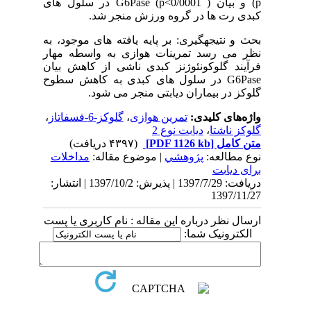
p
) و بیان G6Pase
(p<0/0001 ) در سلول های
کبدی رت ها در گروه ورزش منجر شد.
بحث و نتیجه­گیری: بر پایه یافته های موجود، به
نظر می رسد تمرینات هوازی به واسطه مهار
فرآیند گلوکونئوژنز کبدی ناشی از کاهش بیان
G6Pase
در سلول های کبدی به کاهش سطوح
گلوکز در بیماران دیابتی منجر می شود.
واژه‌های کلیدی:
تمرین هوازی
،
گلوکز-6-فسفاتاز
،
گلوکز ناشتا
،
دیابت نوع 2
متن کامل
[PDF 1126 kb]
(۴۳۹۷ دریافت)
نوع مطالعه:
پژوهشي
| موضوع مقاله:
مداخلات
برای دیابت
دریافت: 1397/7/29 | پذیرش: 1397/10/2 | انتشار:
1397/11/27
ارسال نظر درباره این مقاله : نام کاربری یا پست
الکترونیک شما: