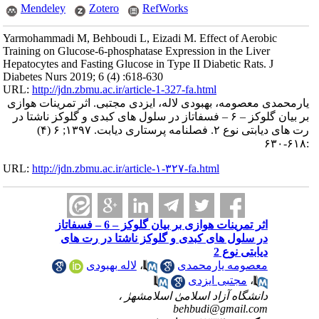
Mendeley
Zotero
RefWorks
Yarmohammadi M, Behboudi L, Eizadi M. Effect of Aerobic
Training on Glucose-6-phosphatase Expression in the Liver
Hepatocytes and Fasting Glucose in Type II Diabetic Rats. J
Diabetes Nurs 2019; 6 (4) :618-630
URL:
http://jdn.zbmu.ac.ir/article-1-327-fa.html
یارمحمدی معصومه، بهبودی لاله، ایزدی مجتبی. اثر تمرینات هوازی
بر بیان گلوکز – ۶ – فسفاتاز در سلول های کبدی و گلوکز ناشتا در
رت های دیابتی نوع ۲. فصلنامه پرستاری دیابت. ۱۳۹۷; ۶ (۴)
:۶۱۸-۶۳۰
URL:
http://jdn.zbmu.ac.ir/article-۱-۳۲۷-fa.html
اثر تمرینات هوازی بر بیان گلوکز – 6 – فسفاتاز
در سلول های کبدی و گلوکز ناشتا در رت های
دیابتی نوع 2
معصومه یارمحمدی
،
لاله بهبودی
،
مجتبی ایزدی
دانشگاه آزاد اسلامیٰ اسلامشهرٰ ،
behbudi@gmail.com