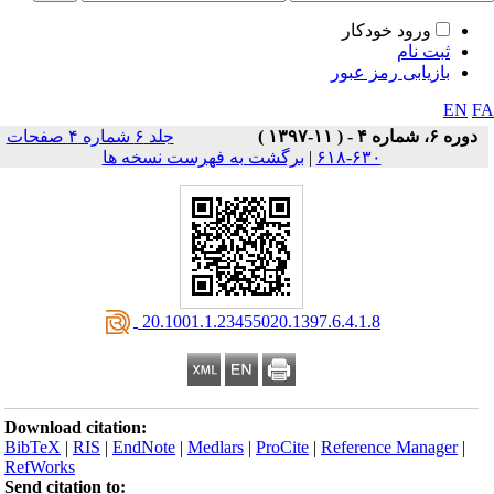
ورود خودکار
ثبت نام
بازیابی رمز عبور
EN
F
دوره ۶، شماره ۴ - ( ۱۱-۱۳۹۷ )
جلد ۶ شماره ۴ صفحات
۶۳۰-۶۱۸
|
برگشت به فهرست نسخه ها
‎ 20.1001.1.23455020.1397.6.4.1.8
Download citation:
BibTeX
|
RIS
|
EndNote
|
Medlars
|
ProCite
|
Reference Manager
|
RefWorks
Send citation to: