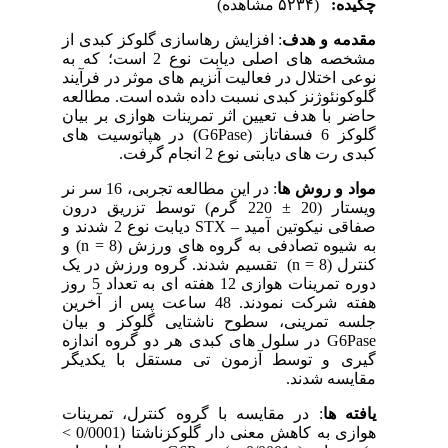
چکیده:
(۵۲۳۴ مشاهده)
مقدمه و هدف
: افزایش رهاسازی گلوکز کبدی از
مشخصه های اصلی دیابت نوع 2 است؛ که به
نوعی اختلال در فعالیت آنزیم های موثر در فرآیند
گلوکونئوژنز کبدی نسبت داده شده است. مطالعه
حاضر با هدف تعیین اثر تمرینات هوازی بر بیان
گلوکز 6 فسفاتاز (G6Pase
) در هپاتوسیت های
کبدی رت های دیابتی نوع 2 انجام گرفت.
مواد و روش ها
: در این مطالعه تجربی، 16 سر نر
ویستار (20 ± 220 گرم) توسط تزریق درون
صفاقی نیکوتین آمید – STX
دیابت نوع 2 شدند و
به شیوه تصادفی به گروه های ورزش (8 = n
) و
کنترل (8 = n
) تقسیم شدند. گروه ورزش در یک
دوره تمرینات هوازی 12 هفته ای به تعداد 5 روز
هفته شرکت نمودند. 48 ساعت پس از آخرین
جلسه تمرینی، سطوح ناشتایی گلوکز و بیان
G6Pase
در سلول های کبدی هر دو گروه اندازه
گیری و توسط آزمون تی مستقل با یکدیگر
مقایسه شدند.
یافته ها
: در مقایسه با گروه کنترل، تمرینات
هوازی به کاهش معنی دار گلوکزناشتا (0/0001 >