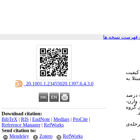
 فهرست نسخه ها
 کیفیت
تلا به
‎ 20.1001.1.23455020.1397.6.4.3.0
این مطالعه از نوع شبه آزمایشی با پیش آزمون و پس آزمون و همراه با گروه شاهد بود. جمعیت مورد مطالعه 30 بیمار (40 درصد
 وارن-
ی برای گروه
.
Download citation:
BibTeX
|
RIS
|
EndNote
|
Medlars
|
ProCite
|
رحله‌ی
Reference Manager
|
RefWorks
Send citation to:
Mendeley
Zotero
RefWorks