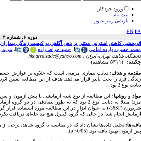
ورود خودکار
ثبت نام
بازیابی رمز عبور
EN
FA
دوره ۶، شماره ۴ - ( ۱۱-۱۳۹۷ )
اثربخشی کاهش استرس مبتنی بر ذهن آگاهی بر کیفیت زندگی بیماران مبت
محمد حسن دوازده امامی
،
حمید خراط زاده
،
مریم ب
دانشگاه شاهد، تهران، ایران ،
hkharratzade@yahoo.com
چکیده:
(۵۳۱۱ مشاهده)
قدمه و هدف:
دیابت بیماری مزمنی است که علاوه بر عوارض جسمی، 
زندگی فرد را تحت تأثیر قرار می‌دهد. هدف از این مطالعه تعیین اث
دیابت نوع 2 بود.
واد و روشها:
رد) مبتلا به دیابت نوع 2 بود که به طور تصادفی در دو گروه آزمایش (15=N
ربورن (36SF-
آزمایش انجام شد؛ در حالی که گروه کنترل هیچ مداخله‌ای دریافت نکردند. 
یافته‌ها:
تحلیل داده‌ها نشان داد که در مقایسه با گروه شاهد، برخی از
پس آزمون بهبود یافته بود. (0/05> p
).