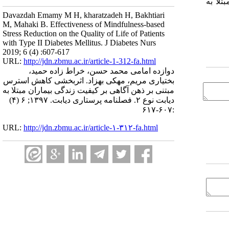
لا به
Davazdah Emamy M H, kharatzadeh H, Bakhtiari
M, Mahaki B. Effectiveness of Mindfulness-based
Stress Reduction on the Quality of Life of Patients
with Type II Diabetes Mellitus. J Diabetes Nurs
2019; 6 (4) :607-617
URL:
http://jdn.zbmu.ac.ir/article-1-312-fa.html
دوازده امامی محمد حسن، خراط زاده حمید،
بختیاری مریم، مهکی بهزاد. اثربخشی کاهش استرس
مبتنی بر ذهن آگاهی بر کیفیت زندگی بیماران مبتلا به
دیابت نوع ۲. فصلنامه پرستاری دیابت. ۱۳۹۷; ۶ (۴)
:۶۰۷-۶۱۷
URL:
http://jdn.zbmu.ac.ir/article-۱-۳۱۲-fa.html