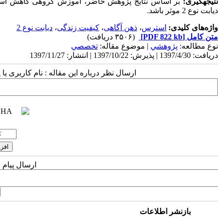
نتیجه­گیری:
بر اساس نتایج پژوهش حاضر، آموزش گروهی کاهش استرس م
دیابت نوع 2 موثر باشد.
واژه‌های کلیدی:
استرس
،
ذهن آگاهی
،
کیفیت زندگی
،
دیابت نوع 2
متن کامل
[PDF 822 kb]
(۳۵۰۶ دریافت)
نوع مطالعه:
پژوهشي
| موضوع مقاله:
تخصصي
دریافت: 1397/4/30 | پذیرش: 1397/10/22 | انتشار: 1397/11/27
ارسال نظر درباره این مقاله : نام کاربری ی
ارسال پیام 
بازنشر اطلاعات