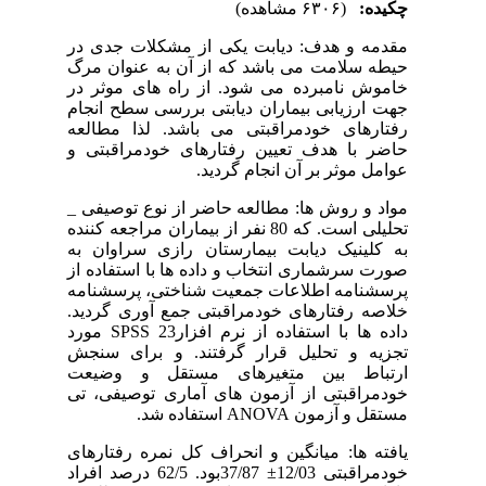
چکیده:
(۶۳۰۶ مشاهده)
مقدمه و هدف: دیابت یکی از مشکلات جدی در
حیطه سلامت می باشد که از آن به عنوان مرگ
خاموش نامبرده می شود. از راه های موثر در
جهت ارزیابی بیماران دیابتی بررسی سطح انجام
رفتارهای خودمراقبتی می باشد. لذا مطالعه
حاضر با هدف تعیین رفتارهای خودمراقبتی و
عوامل موثر بر آن انجام گردید.
مواد و روش ها: مطالعه حاضر از نوع توصیفی _
تحلیلی است. که 80 نفر از بیماران مراجعه کننده
به کلینیک دیابت بیمارستان رازی سراوان به
صورت سرشماری انتخاب و داده ها با استفاده از
پرسشنامه اطلاعات جمعیت شناختی، پرسشنامه
خلاصه رفتارهای خودمراقبتی جمع آوری گردید.
داده ها با استفاده از نرم افزار23 SPSS مورد
تجزیه و تحلیل قرار گرفتند. و برای سنجش
ارتباط بین متغیرهای مستقل و وضیعت
خودمراقبتی از آزمون های آماری توصیفی، تی
مستقل و آزمون ANOVA استفاده شد.
یافته ها: میانگین و انحراف کل نمره رفتارهای
خودمراقبتی 12/03± 37/87بود. 62/5 درصد افراد