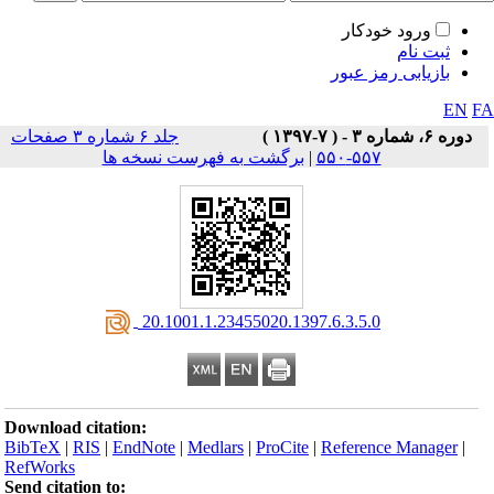
ورود خودکار
ثبت نام
بازیابی رمز عبور
EN
F
دوره ۶، شماره ۳ - ( ۷-۱۳۹۷ )
جلد ۶ شماره ۳ صفحات
۵۵۷-۵۵۰
|
برگشت به فهرست نسخه ها
‎ 20.1001.1.23455020.1397.6.3.5.0
Download citation:
BibTeX
|
RIS
|
EndNote
|
Medlars
|
ProCite
|
Reference Manager
|
RefWorks
Send citation to: