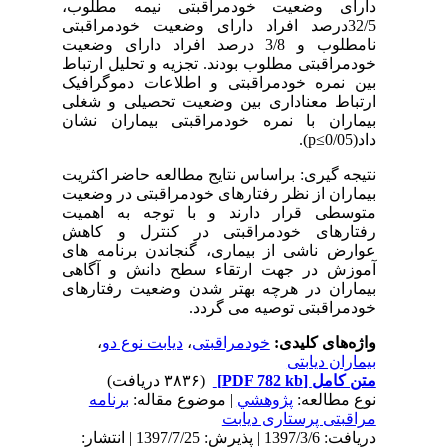
دارای وضعیت خودمراقبتی نیمه مطلوب،
32/5درصد افراد دارای وضعیت خودمراقبتی
نامطلوب و 3/8 درصد افراد دارای وضعیت
خودمراقبتی مطلوب بودند. تجزیه و تحلیل ارتباط
بین نمره خودمراقبتی و اطلاعات دموگرافیک
ارتباط معناداری بین وضعیت تحصیلی و شغلی
بیماران با نمره خودمراقبتی بیماران نشان
داد(p≤0/05).
نتیجه گیری: براساس نتایج مطالعه حاضر اکثریت
بیماران از نظر رفتارهای خودمراقبتی در وضعیت
متوسطی قرار دارند و با توجه به اهمیت
رفتارهای خودمراقبتی در کنترل و کاهش
عوارض ناشی از بیماری، گنجاندن برنامه های
آموزش در جهت ارتقاء سطح دانش و آگاهی
بیماران در هرچه بهتر شدن وضعیت رفتارهای
خودمراقبتی توصیه می گردد.
واژه‌های کلیدی:
خودمراقبتی
،
دیابت نوع دو
،
بیماران دیابتی
متن کامل
[PDF 782 kb]
(۳۸۳۶ دریافت)
نوع مطالعه:
پژوهشي
| موضوع مقاله:
برنامه
مراقبتی پرستاری دیابت
دریافت: 1397/3/6 | پذیرش: 1397/7/25 | انتشار: