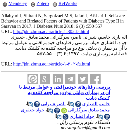
Mendeley
Zotero
RefWorks
Allahyari J, Shirani N, Sargolzaei M S, Jafari J, Afshari J. Self-care
Behavior and Rrelated Factors of Patients with Diabetes Type II in
Saravan in 2017. J Diabetes Nurs 2018; 6 (3) :550-557
URL:
http://jdn.zbmu.ac.ir/article-1-302-fa.html
اله یاری جاسم، شیرانی ناصر، سرگلزائی محمدصادق، جعفری
جواد، افشاری جواد. بررسی رفتارهای خودمراقبتی و عوامل مرتبط
با آن در بیماران دیابتی نوع دو مراجعه کننده به کلینیک دیابت.
فصلنامه پرستاری دیابت. ۱۳۹۷; ۶ (۳) :۵۵۰-۵۵۷
URL:
http://jdn.zbmu.ac.ir/article-۱-۳۰۲-fa.html
بررسی رفتارهای خودمراقبتی و عوامل مرتبط با
آن در بیماران دیابتی نوع دو مراجعه کننده به
کلینیک دیابت
جاسم اله یاری
،
ناصر شیرانی
،
محمدصادق سرگلزائی
،
جواد جعفری
،
جواد افشاری
دانشگاه علوم پزشکی زابل ،
ms.sargolzaei@gmail.com