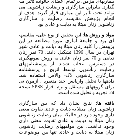
بیماری­های مزمن، بر تمام اعضای خانواده تاثیر می­
گذارد. بنابراین سازگاری و رضایت زناشویی می
توانند تحت تأثیر این بیماری قرار گیرند. هدف از
انجام پژوهش مقایسه رضایت و سازگاری
زناشویی زنان مبتلا به دیابت و عادی بود.
مواد و روش ها
: این تحقیق از نوع علی- مقایسه­
ای بود و جامعۀ آماری مورد مطالعه در این
پژوهش را کلیه زنان مبتلا به دیابت و عادی شهر
تهران در سال 1396 تشکیل دادند. 70 نفر زنان
دیابتی و 70 نفر زنان عادی به روش نمونه‏گیری
در دسترس انتخاب شدند. از پرسشنامه­های
رضایت زناشویی توسط انریچ و پرسشنامه
سازگاری زناشویی لاک- والاس استفاده شد.
داده­ها با تحلیل واریانس چند متغیره ، آزمون تی
برای گروه­های مستقل و نرم افزار SPSS
نسخه
24 تجزیه و تحلیل شده است.
یافته ها:
نتایج نشان داد که بین سازگاری
زناشویی زنان مبتلا به دیابت و عادی تفاوت معنی
داری وجود دارد در حالیکه میان رضایت زناشویی
زنان مبتلا به دیابت و عادی تفاوت معنی داری
وجود نداشت. بین مولفه­های رضایت زناشویی
زنان مبتلا به دیابت و عادی تنها بین موضوعات