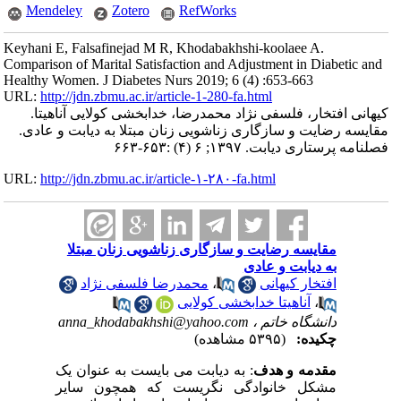
Mendeley
Zotero
RefWorks
Keyhani E, Falsafinejad M R, Khodabakhshi-koolaee A.
Comparison of Marital Satisfaction and Adjustment in Diabetic and
Healthy Women. J Diabetes Nurs 2019; 6 (4) :653-663
URL:
http://jdn.zbmu.ac.ir/article-1-280-fa.html
کیهانی افتخار، فلسفی نژاد محمدرضا، خدابخشی کولایی آناهیتا.
مقایسه رضایت و سازگاری زناشویی زنان مبتلا به دیابت و عادی.
فصلنامه پرستاری دیابت. ۱۳۹۷; ۶ (۴) :۶۵۳-۶۶۳
URL:
http://jdn.zbmu.ac.ir/article-۱-۲۸۰-fa.html
مقایسه رضایت و سازگاری زناشویی زنان مبتلا
به دیابت و عادی
افتخار کیهانی
،
محمدرضا فلسفی نژاد
،
آناهیتا خدابخشی کولایی
دانشگاه خاتم ،
anna_khodabakhshi@yahoo.com
چکیده:
(۵۳۹۵ مشاهده)
مقدمه و هدف
: به دیابت می بایست به عنوان یک
مشکل خانوادگی نگریست که همچون سایر