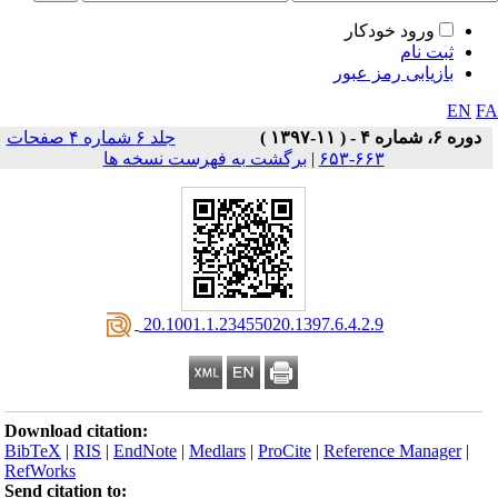
ورود خودکار
ثبت نام
بازیابی رمز عبور
EN
F
دوره ۶، شماره ۴ - ( ۱۱-۱۳۹۷ )
جلد ۶ شماره ۴ صفحات
۶۶۳-۶۵۳
|
برگشت به فهرست نسخه ها
‎ 20.1001.1.23455020.1397.6.4.2.9
Download citation:
BibTeX
|
RIS
|
EndNote
|
Medlars
|
ProCite
|
Reference Manager
|
RefWorks
Send citation to: