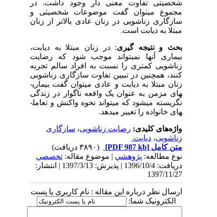
شخصیتی تفاوت معنی دار وجود داشت. در
مجموع می‏توان گفت موضوعات شخصیتی و
سازگاری زناشویی در زنان عادی بالاتر از زنان
مبتلا به دیابت است.
بحث و نتیجه گیری
: در زنان مبتلا به دیابت،
بیماری آن­ها نمی­تواند موجب شود که رضایت
زناشویی کمتری را نسبت به افراد سالم تجربه
کنند، همچنین در تبیین تفاوت سازگاری زناشویی
زنان مبتلا به دیابت و عادی می­توان گفت بیماری­
های مزمن به عنوان یک واقعه ناگوار در زندگی
نگریسته می­شود که می­تواند نحوه واکنش و تعامل­
های خانواده را تغییر می­دهد.
واژه‌های کلیدی:
رضایت زناشویی
،
سازگاری
زناشویی
،
دیابت.
متن کامل
[PDF 987 kb]
(۳۸۹۰ دریافت)
نوع مطالعه:
پژوهشي
| موضوع مقاله:
تخصصي
دریافت: 1396/10/4 | پذیرش: 1397/3/13 | انتشار:
1397/11/27
ارسال نظر درباره این مقاله : نام کاربری یا پست
الکترونیک شما: