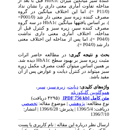
کننده سیر میانگین میزان
HbA1c
قبل با بعد از
مداخله تفاوت آماری معنی داری را نشان نداد
(11/0
P
=
). اما این اختلاف میانگین در گروه
مصرف کننده زیره سبز معنی دار شد (001/0
P
=
). بر اساس یافته­ها میانگین
HbA1c
در سه گروه
مصرف کننده سیر، زیره سبز و کنترل قبل از
مداخله، اختلاف آماری معنی داری نداشت
(04/0
P
=
)، اما پس از مداخله این اختلاف معنی
دار شد (04/0
P
=
).
بحث و نتیجه گیری:
در مطالعه حاضر اثرات
مثبت زیره سبز بر بهبود سطح
HbA1c
دیده شد.
بر همین اساس می­توان گفت مصرف مکمل زیره
سبز می­تواند در کنترل دیابت و عوارض پس از آن
مفید باشد.
واژه‌های کلیدی:
دیابت
،
زیره سبز
،
سیر
،
هموگلوبین گلیکوزیله
متن کامل
[PDF 756 kb]
(۴۲۹۵ دریافت)
نوع مطالعه:
پژوهشي
| موضوع مقاله:
تخصصي
دریافت: 1396/5/4 | پذیرش: 1396/6/28 | انتشار:
1396/7/10
ارسال نظر درباره این مقاله : نام کاربری یا پست