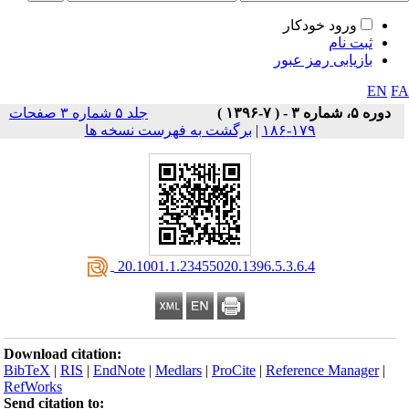
ورود خودکار
ثبت نام
بازیابی رمز عبور
EN
F
دوره ۵، شماره ۳ - ( ۷-۱۳۹۶ )
جلد ۵ شماره ۳ صفحات
۱۷۹-۱۸۶
|
برگشت به فهرست نسخه ها
‎ 20.1001.1.23455020.1396.5.3.6.4
Download citation:
BibTeX
|
RIS
|
EndNote
|
Medlars
|
ProCite
|
Reference Manager
|
RefWorks
Send citation to: