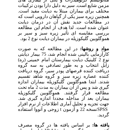
مزمن شایع است. سیر به دلیل دارا بودن ترکیبات
مختلف برای بیماران مبتلا به دیابت مفید است.
همچنین زیره سبز یکی از گیاهان دارویی است که
در مطالعات جدید نقش آن در درمان دیابت
عنوان شده است. لذا هدف از انجام این مطالعه
بررسی مقایسه ای تأثیر زیره سبز و سیر بر
هموگلوبین گلیکوزیله در بیماران دیابت نوع 2 بود.
مواد و روش­ها:
در این مطالعه که به صورت
کارآزمایی بالینی شده انجام شد، 75 بیمار دیابتی
نوع 2 کلینیک دیابت بیمارستان امام خمینی (ره)
زابل انتخاب و به طور تصادفی به سه گروه
دریافت کننده قرص­های پودر سیر، گروه دریافت
کننده عصاره زیره سبز و گروه شاهد تقسیم
شدند. ابتدا هموگلوبین گلیکوزیله بیماران اندازه
گیری شد و پس از آن بیماران به مدت 2 ماه تحت
مطالعه قرار گرفتند. هموگلوبین گلیکوزیله
بیماران بعد از مداخله مجدداً اندازه گیری شد.
جهت تجزیه و تحلیل آماری اطلاعات از نرم افزار
SPSS
نسخه 22 و آزمون
t
زوجی و آنووا استفاده
گردید.
یافته ها:
بر اساس یافته ها در گروه مصرف