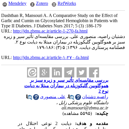
Mendeley
Zotero
RefWorks
Dashtban R, Mansouri A. A Comparative Study on the Effect of
Garlic and Cumin on Glycosylated Hemoglobin in Patients with
Type II Diabetes. J Diabetes Nurs 2017; 5 (3) :186-179
URL:
http://jdn.zbmu.ac.ir/article-1-270-fa.html
دشتبان راضیه، منصوری علی. بررسی مقایسه‌ای تأثیر سیر و زیره
سبز بر هموگلوبین گلیکوزیله در بیماران مبتلا به دیابت نوع ۲.
فصلنامه پرستاری دیابت. ۱۳۹۶; ۵ (۳) :۱۸۶-۱۷۹
URL:
http://jdn.zbmu.ac.ir/article-۱-۲۷۰-fa.html
بررسی مقایسه‌ای تأثیر سیر و زیره سبز بر
هموگلوبین گلیکوزیله در بیماران مبتلا به دیابت
نوع 2
راضیه دشتبان
،
علی منصوری
دانشگاه علوم پزشکی زابل ،
ali.mansouri@zbmu.ac.ir
چکیده:
(۵۵۹۵ مشاهده)
مقدمه و هدف:
دیابت 2 نوعی اختلال در
متابولیسم کربوهیدرات و یکی از بیماری های