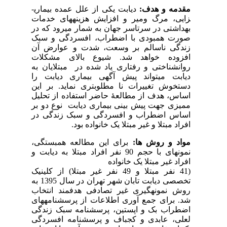
مقدمه و هدف:
دیابت یکی از علل عمده بیماری­
زایی، مرگ ومیر و افزایش هزینه­های خدمات
بهداشتی در سرتاسر جهان به شمار می­رود که در
صورت همبودی با اضطراب، افسردگی و سبک
زندگی ناسالم بر وسعت، شدت و عوارض آن
افزوده خواهد شد. شیوع بالای مشکلات
روانشناختی و رفتاری یاد شده در مبتلایان به
دیابت می­تواند پیش آگهی بیماری دیابت را
دستخوش تغییرات نا مطلوب­تری نماید. بر این
اساس، هدف از مطالعۀ حاضر استفاده از تحلیل
ممیزی جهت پیش بینی بیماری دیابت نوع دو بر
اساس اضطراب و افسردگی و سبک زندگی در
افراد مبتلا و غیر مبتلا یک خانواده بود.
مواد و روش ها:
برای این مطالعه همبستگی،
نمونه­ای با حجم 90 نفر افراد مبتلا به دیابت و
افراد غیر مبتلا یک خانواده
(41 نفر مبتلا و 49 نفر غیر مبتلا) از کلینیک
تخصصی دیابت تابان شهر تهران در سال 1395 به
روش نمونه‏گیری غیر تصادفی هدفمند انتخاب
شد. برای جمع آوری اطلاعات از پرسشنامه­های
اضطراب بک و اپستین، پرسشنامه سبک زندگی
لعلی، عابدی و کجباف و پرسشنامه افسردگی