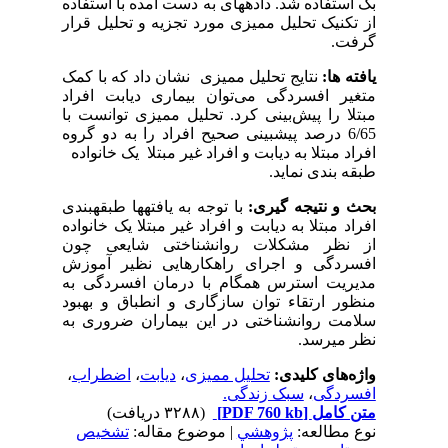
بک استفاده شد. داده­های به دست آمده با استفاده
از تکنیک تحلیل ممیزی مورد تجزیه و تحلیل قرار
گرفت.
یافته ها:
نتایج تحلیل ممیزی نشان داد که با کمک
متغیر افسردگی می‌توان بیماری دیابت افراد
مبتلا را پیش‌بینی کرد. تحلیل ممیزی توانست با
6/65 درصد پیش­بینی صحیح افراد را به دو گروه
افراد مبتلا به دیابت و افراد غیر مبتلا یک خانواده
طبقه بندی نماید.
بحث و نتیجه گیری:
با توجه به یافته­ها طبقه­بندی
افراد مبتلا به دیابت و افراد غیر مبتلا یک خانواده
از نظر مشکلات روانشناختی شایعی چون
افسردگی و اجرای راهکارهایی نظیر آموزش
مدیریت استرس همگام با درمان افسردگی به
منظور ارتقاء توان سازگاری و انطباق و بهبود
سلامت روانشناختی در این بیماران ضروری به
نظر می­رسد
.
واژه‌های کلیدی:
تحلیل ممیزی
،
دیابت
،
اضطراب
،
افسردگی
،
سبک زندگی.
متن کامل
[PDF 760 kb]
(۳۲۸۸ دریافت)
نوع مطالعه:
پژوهشي
| موضوع مقاله:
تشخیص