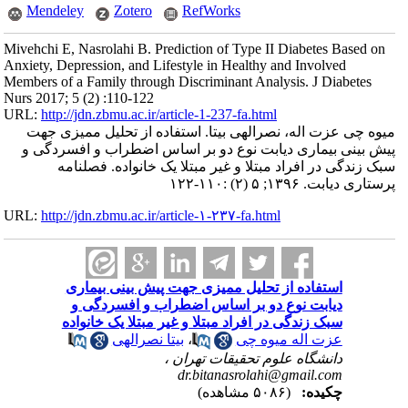
Mendeley
Zotero
RefWorks
Mivehchi E, Nasrolahi B. Prediction of Type II Diabetes Based on
Anxiety, Depression, and Lifestyle in Healthy and Involved
Members of a Family through Discriminant Analysis. J Diabetes
Nurs 2017; 5 (2) :110-122
URL:
http://jdn.zbmu.ac.ir/article-1-237-fa.html
میوه چی عزت اله، نصرالهی بیتا. استفاده از تحلیل ممیزی جهت
پیش بینی بیماری دیابت نوع دو بر اساس اضطراب و افسردگی و
سبک زندگی در افراد مبتلا و غیر مبتلا یک خانواده. فصلنامه
پرستاری دیابت. ۱۳۹۶; ۵ (۲) :۱۱۰-۱۲۲
URL:
http://jdn.zbmu.ac.ir/article-۱-۲۳۷-fa.html
استفاده از تحلیل ممیزی جهت پیش بینی بیماری
دیابت نوع دو بر اساس اضطراب و افسردگی و
سبک زندگی در افراد مبتلا و غیر مبتلا یک خانواده
عزت اله میوه چی
،
بیتا نصرالهی
دانشگاه علوم تحقیقات تهران ،
dr.bitanasrolahi@gmail.com
چکیده:
(۵۰۸۶ مشاهده)