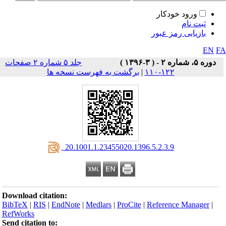
ورود خودکار
ثبت نام
بازیابی رمز عبور
EN
F
دوره ۵، شماره ۲ - ( ۳-۱۳۹۶ )
جلد ۵ شماره ۲ صفحات
۱۲۲-۱۱۰
|
برگشت به فهرست نسخه ها
‎ 20.1001.1.23455020.1396.5.2.3.9
Download citation:
BibTeX
|
RIS
|
EndNote
|
Medlars
|
ProCite
|
Reference Manager
|
RefWorks
Send citation to: