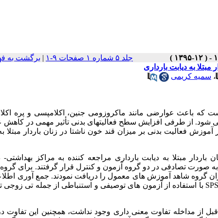
جلد ۵ شماره ۱ صفحات ۹-۱
|
برگشت به ف
مبتلا به دیابت بارداری
،
سمیه کریمی
است که باعث عوارضی مانند ماکروزومی جنین، اکلامپسی و پره اکلا
 شود. از طرفی افزایش سطح فعالیت­های بدنی تأثیر مهمی در کاهش 
 آموزش فعالیت بدنی بر میزان قند خون ناشتا در زنان باردار مبتلا به
مه تجربی، دو گروه 30 نفره از زنان باردار مبتلا به دیابت بارداری مراجعه کننده به مراکز بهداشت
.
برای گروه 
ه ای برگزار گردید و مادران گروه شاهد آموزش های معمول را دریافت نمودند. جمع آوری اط
SP
با استفاده از آزمون های توصیفی و استنباطی از جمله تی زوجی ت
قبل از مداخله تفاوت معنی داری وجود نداشت، همچنین این تفاوت د