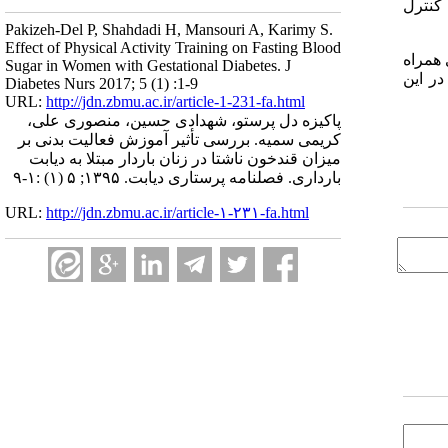
 کنترل
Pakizeh-Del P, Shahdadi H, Mansouri A, Karimy S.
Effect of Physical Activity Training on Fasting Blood
 همراه
Sugar in Women with Gestational Diabetes. J
ر این
Diabetes Nurs 2017; 5 (1) :1-9
URL:
http://jdn.zbmu.ac.ir/article-1-231-fa.html
پاکیزه دل پرستو، شهدادی حسین، منصوری علی،
کریمی سمیه. بررسی تأثیر آموزش فعالیت بدنی بر
میزان قندخون ناشتا در زنان باردار مبتلا به دیابت
بارداری. فصلنامه پرستاری دیابت. ۱۳۹۵; ۵ (۱) :۱-۹
URL:
http://jdn.zbmu.ac.ir/article-۱-۲۳۱-fa.html