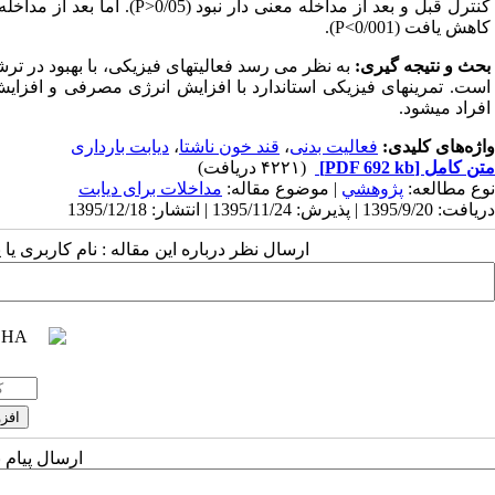
کنترل قبل و بعد از مداخله معنی دار نبود (
P>0/05
). اما بعد از مداخ
کاهش یافت (
P<0/001
).
بحث و نتیجه گیری:
به نظر می رسد فعالیت­های فیزیکی، با بهبود در تر
است. تمرین­های فیزیکی استاندارد با افزایش انرژی مصرفی و اف
افراد می­شود.
واژه‌های کلیدی:
فعالیت بدنی
،
قند خون ناشتا
،
دیابت بارداری
متن کامل
[PDF 692 kb]
(۴۲۲۱ دریافت)
نوع مطالعه:
پژوهشي
| موضوع مقاله:
مداخلات برای دیابت
دریافت: 1395/9/20 | پذیرش: 1395/11/24 | انتشار: 1395/12/18
ارسال نظر درباره این مقاله : نام کاربری ی
ارسال پیام 