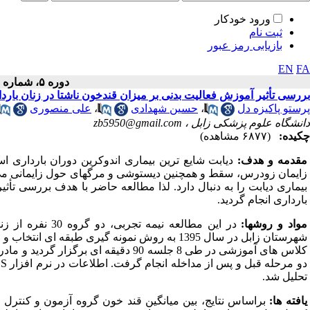
ورود خودکار
ثبت نام
بازیابی رمز عبور
EN
FA
دوره ۵، شماره ۱ - ( ۱۲-۱۳۹۵ )
بررسی تأثیر آموزش فعالیت بدنی بر میزان قندخون ناشتا در زنان باردار 
پرستو پاکیزه دل
،
حسین شهدادی
،
علی منصوری
دانشگاه علوم پزشکی زابل ،
zb5950@gmail.com
چکیده:
(۶۸۷۷ مشاهده)
مقدمه و هدف:
دیابت شایع ترین بیماری اندوکرین دوران بارداری 
زایمان زودرس، سقط و همچنین دیستوشی و مرگ­های حول زایمانی می
بیماری دیابت را به دنبال دارد. لذا مطالعه حاضر با هدف بررسی تأثیر
بارداری انجام گردید.
مواد و روش­ها:
در این مطالعه نی
شهرستان زابل در سال 1395 به روش نمونه گیری طبقه ای انتخاب و به صورت تصادفی در دو گروه آزمون و کنترل قرار گرفتند
کلاس های آموزشی در طی 8 جلسه 90 دقیق
دو مرحله قبل و پس از مداخله انجام گرفت. اطلاعات در نرم افزار
SS
تحلیل شد
.
یافته ها:
براساس نتایج، بین میانگین قند خون گروه آزمون و کنترل 