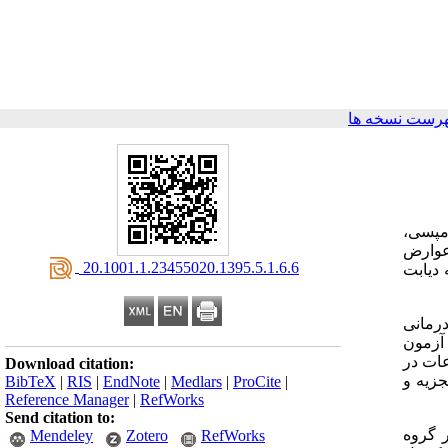
هرست نسخه ها
مپسی،
عوارض
‎ 20.1001.1.23455020.1395.5.1.6.6
 دیابت
ی- درمانی
آزمون
لاعات در
Download citation:
جزیه و
BibTeX
|
RIS
|
EndNote
|
Medlars
|
ProCite
|
Reference Manager
|
RefWorks
Send citation to:
ر گروه
Mendeley
Zotero
RefWorks