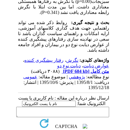
سبزیجات
(p=0.00)
با نگرش به رفتارها همبستگی
معناداری داشت. اما بین مدت ابتلا با نگرش
رابطه معناداری یافت نشد
(P=0.341)
.
بحث و نتیجه گیری:
روابط ذکر شده می تواند
راهنمایی جهت هدف گذاری کلاسهای آموزشی،
ارایه امکانات و راهنمای سیاست گذاران باشد تا
سعی در نهادینه سازی رفتارهای پیشگیری کننده
از عوارض دیابت نوع دو در بیماران و افراد جامعه
داشته باشد.
واژه‌های کلیدی:
نگرش
،
رفتار پیشگیری کننده
،
عوارض دیابت
،
دیابت نوع دو
متن کامل
[PDF 684 kb]
(۳۰۸۸ دریافت)
نوع مطالعه:
پژوهشي
| موضوع مقاله:
عمومى
دریافت: 1395/8/1 | پذیرش: 1395/10/6 | انتشار:
1395/12/18
ارسال نظر درباره این مقاله : نام کاربری یا پست
الکترونیک شما: