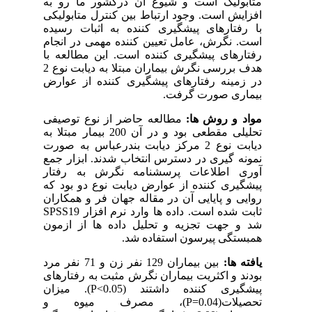
متابولیک است و شیوع آن درکشور ما رو به
افزایش است. وجود ارتباط بین کنترل متابولیکی
با رفتارهای پیشگیری کننده به اثبات رسیده
است. نگرش، عامل تعیین کننده مهمی در انجام
رفتارهای پیشگیری کننده است. این مطالعه با
هدف بررسی نگرش بیماران مبتلا به دیابت نوع 2
در زمینه رفتارهای پیشگیری کننده از عوارض
بیماری صورت گرفت.
مواد و روش ها:
مطالعه حاضر از نوع توصیفی
تحلیلی مقطعی بود و در آن 200 بیمار مبتلا به
دیابت نوع 2 مرکز دیابت بندرعباس به صورت
نمونه گیری در دسترس انتخاب شدند. ابزار جمع
آوری اطلاعات پرسشنامه نگرش به رفتار
پیشگیری کننده از عوارض دیابت نوع دو بود که
روایی و پایایی آن در مقاله جهان فر و همکاران
ثابت شده است. داده ها وارد نرم افزار
SPSS19
شد و جهت تجزیه و تحلیل داده ها از ازمون
همبستگی پیرسون استفاده شد.
یافته ها:
بین بیماران 129 نفر زن و 71 نفر مرد
بودند و اکثریت بیماران نگرش مثبت به رفتارهای
پیشگیری کننده داشتند
(P<0.05)
. میزان
تحصیلات
(P=0.04)
، مصرف میوه و