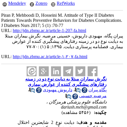
Mendeley
Zotero
RefWorks
Piran P, Mehboodi D, Hosseini M. Attitude of Type II Diabetes
Patients Towards Preventive Behaviors for Diabetes Complications.
J Diabetes Nurs 2017; 5 (1) :70-77
URL:
http://jdn.zbmu.ac.ir/article-1-207-fa.html
پیران پگاه، مهبودی داریوش، حسینی مرضیه. نگرش بیماران مبتلا
به دیابت نوع دو در زمینه رفتارهای پیشگیری کننده از عوارض
بیماری. فصلنامه پرستاری دیابت. ۱۳۹۵; ۵ (۱) :۷۰-۷۷
URL:
http://jdn.zbmu.ac.ir/article-۱-۲۰۷-fa.html
نگرش بیماران مبتلا به دیابت نوع دو در زمینه
رفتارهای پیشگیری کننده از عوارض بیماری
پگاه پیران
،
داریوش مهبودی
،
مرضیه حسینی
دانشگاه علوم پزشکی هرمزگان ،
dariush.meh@gmail.com
چکیده:
(۵۴۵۶ مشاهده)
مقدمه و هدف:
دیابت نوع 2 شایعترین اختلال