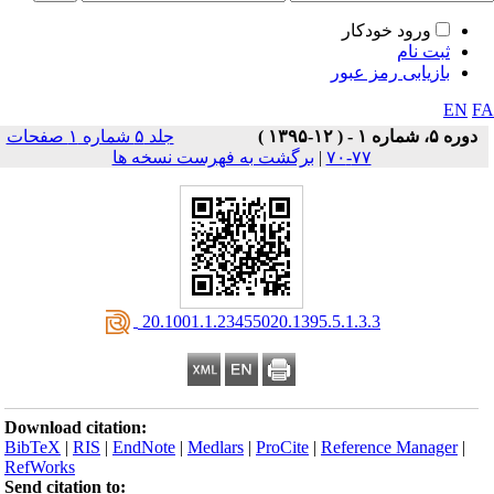
ورود خودکار
ثبت نام
بازیابی رمز عبور
EN
F
دوره ۵، شماره ۱ - ( ۱۲-۱۳۹۵ )
جلد ۵ شماره ۱ صفحات
۷۷-۷۰
|
برگشت به فهرست نسخه ها
‎ 20.1001.1.23455020.1395.5.1.3.3
Download citation:
BibTeX
|
RIS
|
EndNote
|
Medlars
|
ProCite
|
Reference Manager
|
RefWorks
Send citation to: