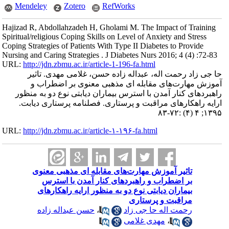
Mendeley
Zotero
RefWorks
Hajizad R, Abdollahzadeh H, Gholami M. The Impact of Training
Spiritual/religious Coping Skills on Level of Anxiety and Stress
Coping Strategies of Patients With Type II Diabetes to Provide
Nursing and Caring Strategies . J Diabetes Nurs 2016; 4 (4) :72-83
URL:
http://jdn.zbmu.ac.ir/article-1-196-fa.html
حا جی زاد رحمت اله، عبداله زاده حسن، غلامی مهدی. تاثیر
آموزش مهارت‌های مقابله ای مذهبی معنوی بر اضطراب و
راهبردهای کنار آمدن با استرس بیماران دیابتی نوع دو به منظور
ارایه راهکارهای مراقبت و پرستاری. فصلنامه پرستاری دیابت.
۱۳۹۵; ۴ (۴) :۷۲-۸۳
URL:
http://jdn.zbmu.ac.ir/article-۱-۱۹۶-fa.html
تاثیر آموزش مهارت‌های مقابله ای مذهبی معنوی
بر اضطراب و راهبردهای کنار آمدن با استرس
بیماران دیابتی نوع دو به منظور ارایه راهکارهای
مراقبت و پرستاری
رحمت اله حا جی زاد
،
حسن عبداله زاده
،
مهدی غلامی