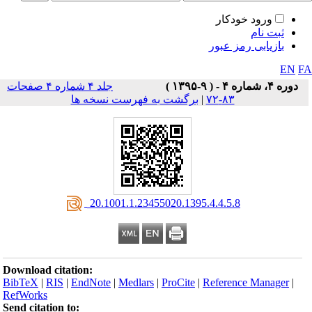
ورود خودکار
ثبت نام
بازیابی رمز عبور
EN
F
دوره ۴، شماره ۴ - ( ۹-۱۳۹۵ )
جلد ۴ شماره ۴ صفحات
۸۳-۷۲
|
برگشت به فهرست نسخه ها
‎ 20.1001.1.23455020.1395.4.4.5.8
Download citation:
BibTeX
|
RIS
|
EndNote
|
Medlars
|
ProCite
|
Reference Manager
|
RefWorks
Send citation to: