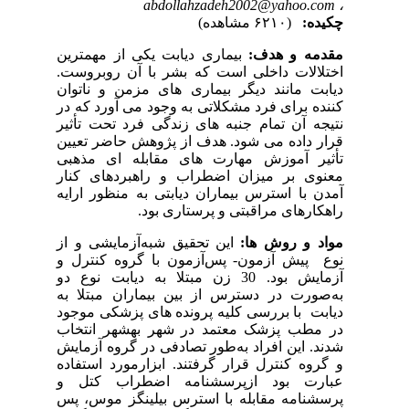
abdollahzadeh2002@yahoo.com
،
چکیده:
(۶۲۱۰ مشاهده)
مقدمه و هدف:
بیماری دیابت یکی از مهمترین
اختلالات داخلی است که بشر با آن روبروست.
دیابت مانند دیگر بیماری های مزمن و ناتوان
کننده برای فرد مشکلاتی به وجود می آورد که در
نتیجه آن تمام جنبه های زندگی فرد تحت تأثیر
قرار داده می شود. هدف از پژوهش حاضر تعیین
تأثیر آموزش مهارت های مقابله ای مذهبی
معنوی بر میزان اضطراب و راهبردهای کنار
آمدن با استرس بیماران دیابتی به منظور ارایه
راهکارهای مراقبتی و پرستاری بود.
مواد و روش ها:
این تحقیق شبه‌آزمایشی و از
نوع پیش آزمون- پس‌آزمون با گروه کنترل و
آزمایش بود. 30 زن مبتلا به دیابت نوع دو
به‌صورت در دسترس از بین بیماران مبتلا به
دیابت با بررسی کلیه پرونده های پزشکی موجود
در مطب پزشک معتمد در شهر بهشهر انتخاب
شدند. این افراد به‌طور تصادفی در گروه آزمایش
و گروه کنترل قرار گرفتند. ابزارمورد استفاده
عبارت بود ازپرسشنامه اضطراب کتل و
پرسشنامه مقابله با استرس بیلینگز موس، پس