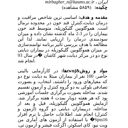
ایران ،
mirbagher_n@kaums.ac.ir
چکیده:
(۵۸۵۹ مشاهده)
مقدمه و هدف:
اساسی ترین شاخص مراقبت و
درمان دیابت،کنترل قند خون در محدوده نرمال
است. هموگلوبین گلیکوزیله، متوسط قند خون
بیماران را در 3-2 ماه گذشته نشان داده و میزان
سودمندی درمان را ارزیابی نمایند. لذا این
مطالعه با هدف بررسی تأثیر برنامه توانمندسازی
بر میزان هموگلوبین گلیکوزیله در بیماران دیابتی
نوع دو در مرکز دیابت شهر کاشان �در سال 93
انجام شد.
مواد و روش&zwnjها:
در کارآزمایی بالینی
حاضر، 100 نفر از بیماران مبتلا به دیابت نوع دو
که معیارهای ورود را داشتند، انتخاب، و بصورت
تصادفی بلوکی به دو گروه کنترل و آزمون تقسیم
شدند. مداخله بصورت برگزاری جلسات آموزشی
بود که هر هفته دوبار بمدت 4 هفته برگزار شد.
آزمایش هموگلوبین گلیکوزیله، قبل و بعد از
مداخله، دربیماران دیابتی دو گروه (آزمون و
کنترل) انجام شد. اطلاعات حاصل با نرم افزار
Spss16
� با استفاده از آزمون های آماری من
ویت نیو، کای اسکوئر، اگزکت فیشر و آزمون تی،