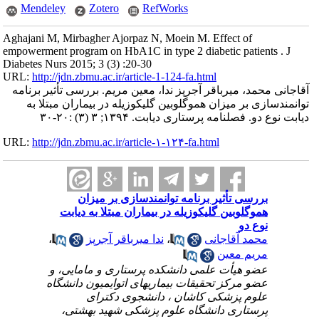
Mendeley
Zotero
RefWorks
Aghajani M, Mirbagher Ajorpaz N, Moein M. Effect of
empowerment program on HbA1C in type 2 diabetic patients . J
Diabetes Nurs 2015; 3 (3) :20-30
URL:
http://jdn.zbmu.ac.ir/article-1-124-fa.html
آقاجانی محمد، میرباقر آجرپز ندا، معین مریم. بررسی تأثیر برنامه
توانمندسازی بر میزان هموگلوبین گلیکوزیله در بیماران مبتلا به
دیابت نوع دو. فصلنامه پرستاری دیابت. ۱۳۹۴; ۳ (۳) :۲۰-۳۰
URL:
http://jdn.zbmu.ac.ir/article-۱-۱۲۴-fa.html
بررسی تأثیر برنامه توانمندسازی بر میزان
هموگلوبین گلیکوزیله در بیماران مبتلا به دیابت
نوع دو
محمد آقاجانی
،
ندا میرباقر آجرپز
،
مریم معین
عضو هیأت علمی دانشکده پرستاری و مامایی، و
عضو مرکز تحقیقات بیماریهای اتوایمیون دانشگاه
علوم پزشکی کاشان ، دانشجوی دکترای
پرستاری دانشگاه علوم پزشکی شهید بهشتی،