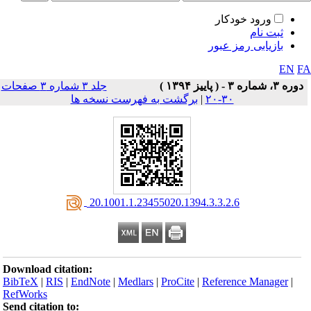
ورود خودکار
ثبت نام
بازیابی رمز عبور
EN
F
دوره ۳، شماره ۳ - ( پاییز ۱۳۹۴ )
جلد ۳ شماره ۳ صفحات
۳۰-۲۰
|
برگشت به فهرست نسخه ها
‎ 20.1001.1.23455020.1394.3.3.2.6
Download citation:
BibTeX
|
RIS
|
EndNote
|
Medlars
|
ProCite
|
Reference Manager
|
RefWorks
Send citation to: