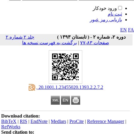
ورود خودکار
ثبت نام
بازیابی رمز عبور
EN
F
دوره ۲، شماره ۲ - ( تابستان ۱۳۹۳ )
جلد ۲ شماره ۲
صفحات ۸۳-۷۷
|
برگشت به فهرست نسخه ها
‎ 20.1001.1.23455020.1393.2.2.7.2
Download citation:
BibTeX
|
RIS
|
EndNote
|
Medlars
|
ProCite
|
Reference Manager
|
RefWorks
Send citation to: