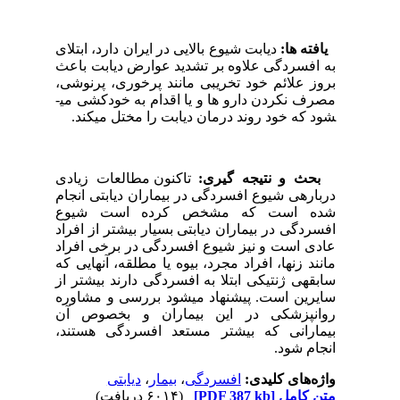
یافته ها:
دیابت شیوع بالایی در ایران دارد، ابتلای
به افسردگی علاوه بر تشدید عوارض دیابت باعث
بروز علائم خود تخریبی مانند پرخوری، پرنوشی،
مصرف نکردن دارو ها و یا اقدام به خودکشی می­
شود که خود روند درمان دیابت را مختل می­کند.
بحث و نتیجه گیری:
تاکنون مطالعات زیادی
درباره­ی شیوع افسردگی در بیماران دیابتی انجام
شده است که مشخص کرده است شیوع
افسردگی در بیماران دیابتی بسیار بیشتر از افراد
عادی است و نیز شیوع افسردگی در برخی افراد
مانند زن­ها، افراد مجرد، بیوه یا مطلقه، آنهایی که
سابقه­ی ژنتیکی ابتلا به افسردگی دارند بیشتر از
سایرین است. پیشنهاد می­شود بررسی و مشاوره
روانپزشکی در این بیماران و بخصوص آن
بیمارانی که بیشتر مستعد افسردگی هستند،
انجام شود.
واژه‌های کلیدی:
افسردگی
،
بیمار
،
دیابتی
متن کامل
[PDF 387 kb]
(۶۰۱۴ دریافت)