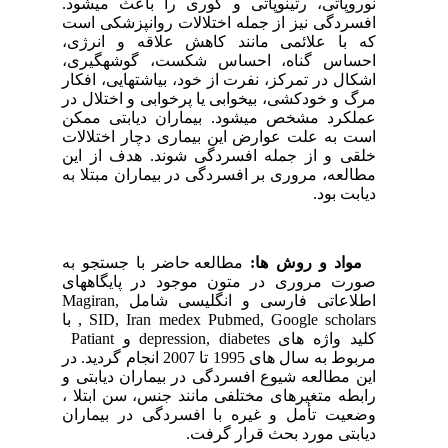
نوروپاتی، رتینوپاتی و کوری را باعث می­شود.
افسردگی نیز از جمله اختلالات روانپزشکی است
که با علائمی مانند کاهش علاقه و انرژی،
احساس گناه، احساس شکست، گوشه­گیری،
اشکال در تمرکز، نفرت از خود، بی­اشتهایی، افکار
مرگ و خودکشی، بی­خوابی یا پرخوابی و اختلال در
عملکرد مشخص می­شود. بیماران دیابتی ممکن
است به علت عوارض این بیماری دچار اختلالات
خلقی و از جمله افسردگی شوند. هدف از این
مطالعه، مروری بر افسردگی در بیماران مبتلا به
دیابت بود.
مواد و روش ها:
مطالعه حاضر با جستجو به
صورت مروری در متون موجود در پایگاههای
اطلاعاتی فارسی و انگلیسی شامل Magiran,
SID, Iran medex Pubmed, Google scholars , با
کلید واژه های depression, diabetes و Patiant
مربوط به سال های 1995 تا 2007 انجام گردید. در
این مطالعه شیوع افسردگی در بیماران دیابتی و
رابطه متغیرهای مختلفی مانند جنس، سن ابتلا ،
وضعیت تأمل و غیره با افسردگی در بیماران
دیابتی مورد بحث قرار گرفت.