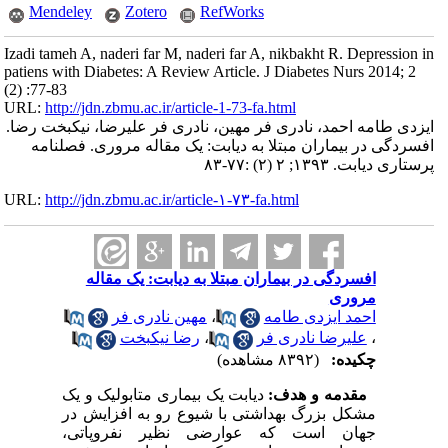
Mendeley
Zotero
RefWorks
Izadi tameh A, naderi far M, naderi far A, nikbakht R. Depression in
patiens with Diabetes: A Review Article. J Diabetes Nurs 2014; 2
(2) :77-83
URL:
http://jdn.zbmu.ac.ir/article-1-73-fa.html
ایزدی طامه احمد، نادری فر مهین، نادری فر علیرضا، نیکبخت رضا.
افسردگی در بیماران مبتلا به دیابت: یک مقاله مروری. فصلنامه
پرستاری دیابت. ۱۳۹۳; ۲ (۲) :۷۷-۸۳
URL:
http://jdn.zbmu.ac.ir/article-۱-۷۳-fa.html
افسردگی در بیماران مبتلا به دیابت: یک مقاله
مروری
احمد ایزدی طامه
،
مهین نادری فر
،
علیرضا نادری فر
،
رضا نیکبخت
چکیده:
(۸۳۹۲ مشاهده)
مقدمه و هدف:
دیابت یک بیماری متابولیک و یک
مشکل بزرگ بهداشتی با شیوع رو به افزایش در
جهان است که عوارضی نظیر نفروپاتی،