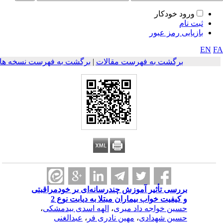
ورود خودکار
ثبت نام
بازیابی رمز عبور
EN
F
برگشت به فهرست مقالات
|
برگشت به فهرست نسخه ها
بررسی تأثیر آموزش چندرسانه‌ای بر خودمراقبتی
و کیفیت خواب بیماران مبتلا به دیابت نوع 2
حسین خواجه داد میری
،
الهه اسدی بیدمشکی
،
حسین شهدادی
،
مهین نادری فر
،
عبدالغنی