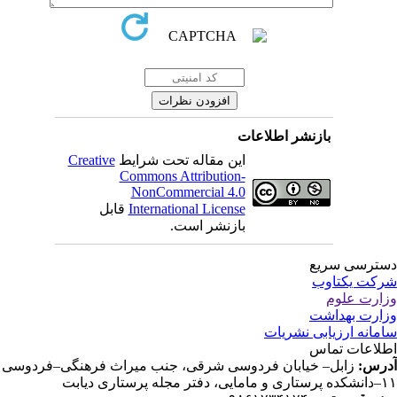
بازنشر اطلاعات
این مقاله تحت شرایط
Creative
Commons Attribution-
NonCommercial 4.0
International License
قابل
بازنشر است.
ترسی سریع
کت یکتاوب
ارت علوم
ارت بهداشت
مانه ارزیابی نشریات
لاعات تماس
رس:
زابل– خیابان فردوسی شرقی، جنب میراث فرهنگی–فردوسی
دفتر مجله پرستاری دیابت