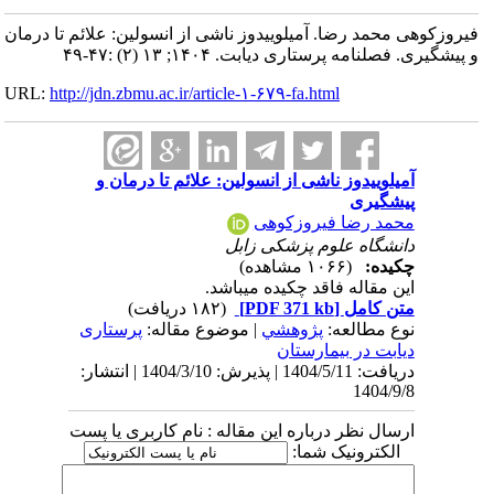
فیروزکوهی محمد رضا. آمیلوییدوز ناشی از انسولین: علائم تا درمان
و پیشگیری. فصلنامه پرستاری دیابت. ۱۴۰۴; ۱۳ (۲) :۴۷-۴۹
URL:
http://jdn.zbmu.ac.ir/article-۱-۶۷۹-fa.html
آمیلوییدوز ناشی از انسولین: علائم تا درمان و
پیشگیری
محمد رضا فیروزکوهی
دانشگاه علوم پزشکی زابل
چکیده:
(۱۰۶۶ مشاهده)
این مقاله فاقد چکیده می​باشد.
متن کامل
[PDF 371 kb]
(۱۸۲ دریافت)
نوع مطالعه:
پژوهشي
| موضوع مقاله:
پرستاری
دیابت در بیمارستان
دریافت: 1404/5/11 | پذیرش: 1404/3/10 | انتشار:
1404/9/8
ارسال نظر درباره این مقاله : نام کاربری یا پست
الکترونیک شما: