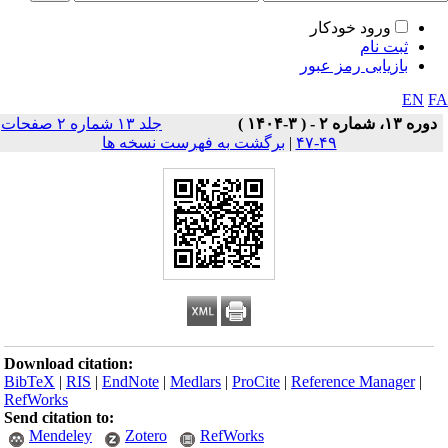
ورود خودکار
ثبت نام
بازیابی رمز عبور
EN
F
دوره ۱۳، شماره ۲ - ( ۳-۱۴۰۴ )
جلد ۱۳ شماره ۲ صفحات
۴۹-۴۷
|
برگشت به فهرست نسخه ها
Download citation:
BibTeX
|
RIS
|
EndNote
|
Medlars
|
ProCite
|
Reference Manager
|
RefWorks
Send citation to:
Mendeley
Zotero
RefWorks