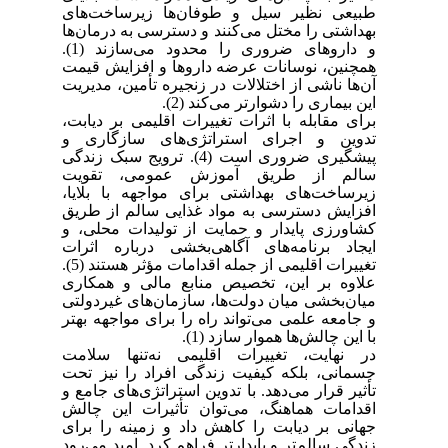
طبیعی نظیر سیل و طوفان‌ها زیرساخت‌های
بهداشتی را مختل می‌کنند و دسترسی به درمان‌ها
و داروهای ضروری را محدود می‌سازند (1).
همچنین، نوسانات عرضه داروها و افزایش قیمت
آن‌ها ناشی از اختلالات در زنجیره تأمین، مدیریت
این بیماری را دشوارتر می‌کند (2).
برای مقابله با اثرات تغییرات اقلیمی بر دیابت،
تدوین و اجرای استراتژی‌های سازگاری و
پیشگیری ضروری است (4). ترویج سبک زندگی
سالم از طریق آموزش عمومی، تقویت
زیرساخت‌های بهداشتی برای مواجهه با بلایا،
افزایش دسترسی به مواد غذایی سالم از طریق
کشاورزی پایدار و حمایت از تولیدات محلی، و
ایجاد برنامه‌های آگاهی‌بخشی درباره اثرات
تغییرات اقلیمی از جمله اقدامات مؤثر هستند (5).
علاوه بر این، تخصیص منابع مالی و همکاری
میان‌بخشی میان دولت‌ها، سازمان‌های غیردولتی
و جامعه علمی می‌تواند راه را برای مواجهه بهتر
با این چالش‌ها هموار سازد (1).
در نهایت، تغییرات اقلیمی نه‌تنها سلامت
جسمانی، بلکه کیفیت زندگی افراد را نیز تحت
تأثیر قرار می‌دهد. با تدوین استراتژی‌های جامع و
اقدامات هماهنگ، می‌توان تأثیرات این چالش
جهانی بر دیابت را کاهش داد و زمینه را برای
زندگی سالم‌تر و پایدارتر فراهم کرد. امید می‌رود