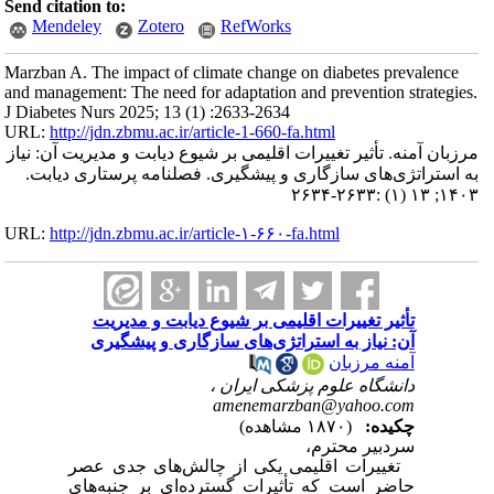
Send citation to:
Mendeley
Zotero
RefWorks
Marzban A. The impact of climate change on diabetes prevalence
and management: The need for adaptation and prevention strategies.
J Diabetes Nurs 2025; 13 (1) :2633-2634
URL:
http://jdn.zbmu.ac.ir/article-1-660-fa.html
مرزبان آمنه. تأثیر تغییرات اقلیمی بر شیوع دیابت و مدیریت آن: نیاز
به استراتژی‌های سازگاری و پیشگیری. فصلنامه پرستاری دیابت.
۱۴۰۳; ۱۳ (۱) :۲۶۳۳-۲۶۳۴
URL:
http://jdn.zbmu.ac.ir/article-۱-۶۶۰-fa.html
تأثیر تغییرات اقلیمی بر شیوع دیابت و مدیریت
آن: نیاز به استراتژی‌های سازگاری و پیشگیری
آمنه مرزبان
دانشگاه علوم پزشکی ایران ،
amenemarzban@yahoo.com
چکیده:
(۱۸۷۰ مشاهده)
سردبیر محترم،
تغییرات اقلیمی یکی از چالش‌های جدی عصر
حاضر است که تأثیرات گسترده‌ای بر جنبه‌های