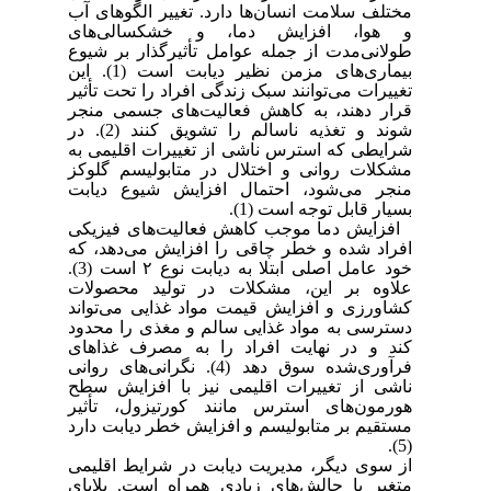
مختلف سلامت انسان‌ها دارد. تغییر الگوهای آب
و هوا، افزایش دما، و خشکسالی‌های
طولانی‌مدت از جمله عوامل تأثیرگذار بر شیوع
بیماری‌های مزمن نظیر دیابت است
(1)
. این
تغییرات می‌توانند سبک زندگی افراد را تحت تأثیر
قرار دهند، به کاهش فعالیت‌های جسمی منجر
شوند و تغذیه ناسالم را تشویق کنند
(2)
. در
شرایطی که استرس ناشی از تغییرات اقلیمی به
مشکلات روانی و اختلال در متابولیسم گلوکز
منجر می‌شود، احتمال افزایش شیوع دیابت
بسیار قابل توجه است
(1)
.
افزایش دما موجب کاهش فعالیت‌های فیزیکی
افراد شده و خطر چاقی را افزایش می‌دهد، که
خود عامل اصلی ابتلا به دیابت نوع ۲ است
(3)
.
علاوه بر این، مشکلات در تولید محصولات
کشاورزی و افزایش قیمت مواد غذایی می‌تواند
دسترسی به مواد غذایی سالم و مغذی را محدود
کند و در نهایت افراد را به مصرف غذاهای
فرآوری‌شده سوق دهد
(4)
. نگرانی‌های روانی
ناشی از تغییرات اقلیمی نیز با افزایش سطح
هورمون‌های استرس مانند کورتیزول، تأثیر
مستقیم بر متابولیسم و افزایش خطر دیابت دارد
.
(5)
از سوی دیگر، مدیریت دیابت در شرایط اقلیمی
متغیر با چالش‌های زیادی همراه است. بلایای