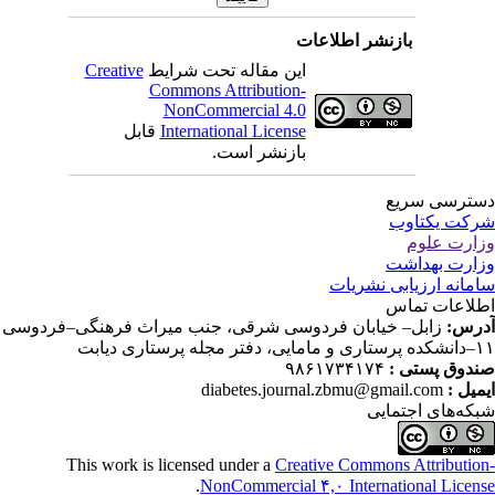
بازنشر اطلاعات
این مقاله تحت شرایط
Creative
Commons Attribution-
NonCommercial 4.0
International License
قابل
بازنشر است.
ترسی سریع
کت یکتاوب
ارت علوم
ارت بهداشت
مانه ارزیابی نشریات
لاعات تماس
رس:
زابل– خیابان فردوسی شرقی، جنب میراث فرهنگی–فردوسی
دفتر مجله پرستاری دیابت
دوق پستی :
۹۸۶۱۷۳۴۱۷۴
میل :
diabetes.journal.zbmu@gmail.com
که‌های اجتمایی
This work is licensed under a
Creative Commons Attributio
.
NonCommercial ۴,۰ International Licen