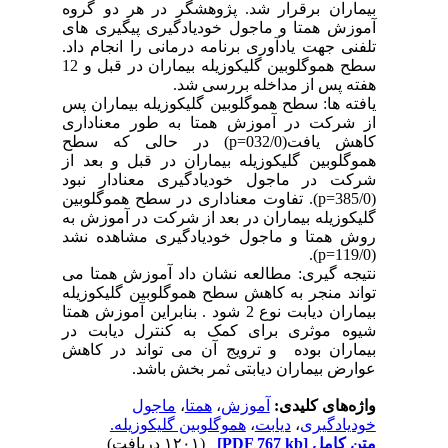
بیماران برقرار شد. پژوهشگر در هر دو گروه
آموزش همتا و ماجول خودیادگیری پیگیری های
تلفنی جهت یادآوری برنامه درمانی را انجام داد.
سطح هموگلوبین گلیکوزیله بیماران در قبل و 12
هفته پس از مداخله بررسی شد.
یافته ها: سطح هموگلوبین گلیکوزیله بیماران پس
از شرکت در آموزش همتا به طور معناداری
کاهش یافت(032/0=p) در حالی که سطح
هموگلوبین گلیکوزیله بیماران در قبل و بعد از
شرکت در ماجول خودیادگیری معنادار نبود
(385/0=p). تفاوت معناداری در سطح هموگلوبین
گلیکوزیله بیماران در بعد از شرکت در آموزش به
روش همتا و ماجول خودیادگیری مشاهده نشد
(119/0=p).
نتیجه گیری: مطالعه نشان داد آموزش همتا می
تواند منجر به کاهش سطح هموگلوبین گلیکوزیله
بیماران دیابت نوع 2 شود . بنابراین آموزش همتا
شیوه موثری برای کمک به کنترل دیابت در
بیماران بوده و ترویج آن می تواند در کاهش
عوارض بیماران دیابتی ثمر بخش باشد.
واژه‌های کلیدی:
آموزش
،
همتا
،
ماجول
خودیادگیری
،
دیابت
،
هموگلوبین گلیکوزیله.
متن کامل
[PDF 767 kb]
(۱۲۰۱ دریافت)