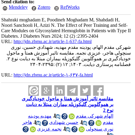
Send citation to:
Mendeley
Zotero
RefWorks
Shahraki moghadam E, Poodineh Moghadam M, Shahdadi H,
Noori Sanchooli H, Azizi N. The Effect of Peer Training and Self-
Care Modules on Glycosylated Hemoglobin in Patients with Type II
Diabetes. J Diabetes Nurs 2024; 12 (2) :2395-2404
URL:
http://jdn.zbmu.ac.ir/article-1-637-fa.html
شهرکی مقدم الهام، پودینه مقدم مهدیه، شهدادی حسین، نوری
سنچولی هاجر، عزیزی نجمه. مقایسه تاثیر آموزش همتا و ماجول
خودیادگیری بر هموگلوبین گلیکوزیله بیماران مبتلا به دیابت نوع ۲.
فصلنامه پرستاری دیابت. ۱۴۰۳; ۱۲ (۲) :۲۳۹۵-۲۴۰۴
URL:
http://jdn.zbmu.ac.ir/article-۱-۶۳۷-fa.html
مقایسه تاثیر آموزش همتا و ماجول خودیادگیری
بر هموگلوبین گلیکوزیله بیماران مبتلا به دیابت
نوع 2
الهام شهرکی مقدم
،
مهدیه پودینه
مقدم
،
حسین شهدادی
،
هاجر
نوری سنچولی
،
نجمه عزیزی