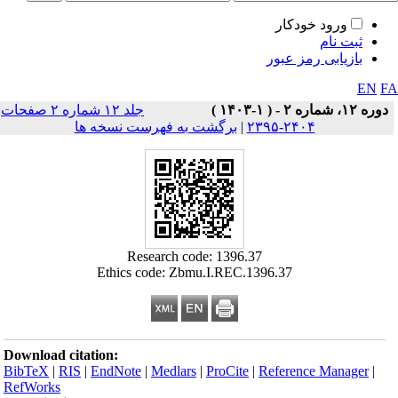
ورود خودکار
ثبت نام
بازیابی رمز عبور
EN
F
دوره ۱۲، شماره ۲ - ( ۱-۱۴۰۳ )
جلد ۱۲ شماره ۲ صفحات
۲۴۰۴-۲۳۹۵
|
برگشت به فهرست نسخه ها
Research code: 1396.37
Ethics code: Zbmu.I.REC.1396.37
Download citation:
BibTeX
|
RIS
|
EndNote
|
Medlars
|
ProCite
|
Reference Manager
|
RefWorks