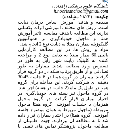
دانشگاه علوم پزشکی زاهدان ،
h.noorisanchooli@gmail.com
چکیده:
(۲۸۲۳ مشاهده)
مقدمه و هدف: آموزش اساس درمان دیابت
است، روش های مختلف آموزشی اثرات یکسانی
ندارند، این مطالعه با هدف مقایسه تاثیر آموزش
همتا و ماجول خودیادگیری بر هموگلوبین
گلیکوزیله بیماران مبتلا به دیابت نوع 2 انجام شد.
مواد و روش ها: در این مطالعه کارآزمایی
بالینی،60 بیمار مبتلا به دیابت نوع 2 و مراجعه
کننده به کلینیک دیابت شهر زابل به طور در
دسترس وارد مطالعه شدند. بیماران به طور
تصادفی و از طریق پرتاب سکه در دو گروه قرار
گرفتند. بیماران در گروه همتا در 6 جلسه 45-30
دقیقه ای شرکت کردند. این مداخله برای گروه
همتا در طول یک ماه (2 جلسه در هفته) اجرا شد.
در گروه ماجول نیز بسته های خودیادگیری در
اختیار بیماران قرار گرفت. در گروه ماجول
همزمان با جلسات آموزشی گروه همتا ماجول
مربوطه (ماجول مربوط به همان موضوع جلسه
آموزشی گروه همتا) در اختیار بیماران قرار داده
شد تا به مطالعه آن بپردازند. جهت اطمینان از
مطالعه ماجول، پژوهشگر تماس های تلفنی با