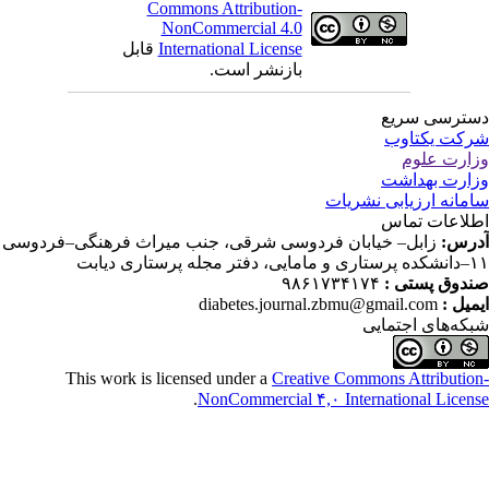
Commons Attribution-
NonCommercial 4.0
International License
قابل
بازنشر است.
ترسی سریع
کت یکتاوب
ارت علوم
ارت بهداشت
مانه ارزیابی نشریات
لاعات تماس
رس:
زابل– خیابان فردوسی شرقی، جنب میراث فرهنگی–فردوسی
دفتر مجله پرستاری دیابت
دوق پستی :
۹۸۶۱۷۳۴۱۷۴
میل :
diabetes.journal.zbmu@gmail.com
که‌های اجتمایی
This work is licensed under a
Creative Commons Attributio
.
NonCommercial ۴,۰ International Licen