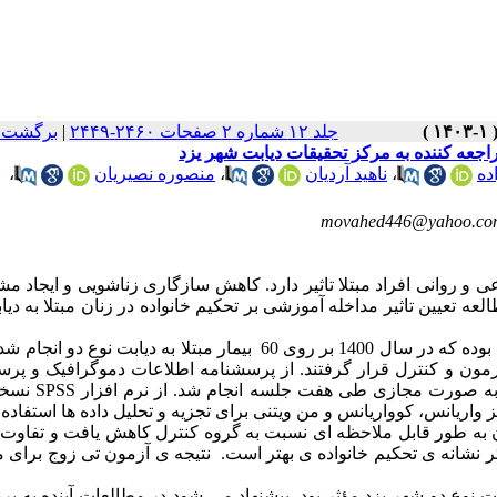
جلد ۱۲ شماره ۲ صفحات ۲۴۶۰-۲۴۴۹
|
برگشت ب
مراجعه کننده به مرکز تحقیقات دیابت شهر یزد
ده
،
ناهید آردیان
،
منصوره نصیریان
،
movahed446@yahoo.co
و روانی افراد مبتلا تاثیر دارد. کاهش سازگاری زناشویی و ایجاد م
عه تعیین تاثیر مداخله آموزشی بر تحکیم خانواده در زنان مبتلا به دیا
مواد و روش ها: این مطالعه یک مداخله ی آموزشی از نوع نیمه تجربی بوده که در سال 1400 بر روی 60 بیمار مبتلا به دیابت ن
ون و کنترل قرار گرفتند. از پرسشنامه اطلاعات دموگرافیک و پرس
ون به طور قابل ملاحظه ای نسبت به گروه کنترل کاهش یافت و تفاوت 
 تر نشانه ی تحکیم خانواده ی بهتر است. نتیجه ی آزمون تی زوج برای 
ابت نوع دو شهر یزد مؤثر بود. پیشنهاد می شود در مطالعات آینده به ب