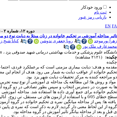
ورود خودکار
ثبت نام
بازیابی رمز عبور
EN
FA
دوره ۱۲، شماره ۲ - ( ۱-۱۴۰۳ )
تاثیر مداخله آموزشی بر تحکیم خانواده در زنان مبتلا به دیابت نوع دو 
زهرا پورموحد
،
رویا جعفری ندوشن
،
کیانا شیخ زا
محمدعارف ملک پور
دانشگاه علوم پزشکی و خدمات بهداشتی درمانی شهید صدوقی یزد ،
m
چکیده:
(۲۱۲۱ مشاهده)
چکیده
مقدمه و هدف: دیابت بیماری مزمنی است که برعملکرد فردی، اجتماعی 
تحکیم خانواده از عواقب دیابت به شمار می رود. هدف از انجام این مطال
دو مراجعه کننده به مرکز تحقیقات دیابت شهر یزد بود.
ها به صورت در دسترس انتخاب و سپس بطور تصادفی در دو گروه آزم
سطح خطای 0/05 و با استفاده از آزمون های تی مستقل، تی زوج، آنالیز واریانس، کوواریانس و من ویتنی برای تجزیه و تحلیل داده ها استفاده گردید.
یافته ها: پس از مداخله میانگین نمره ی تحکیم خانواده در گروه آزم
گروه از این لحاظ معنی دار گردید. لازم به ذکر است که نمره ی پایین
ی قبل و بعد از مداخله بیانگر تاثیر آموزش در گروه مداخله بود.
نتیجه گیری: مداخله آموزشی بر تحکیم خانواده در در زنان مبتلا به دی