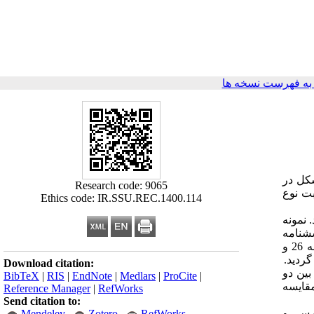
ه فهرست نسخه ها
شکل در
Research code: 9065
بت نوع
Ethics code: IR.SSU.REC.1400.114
وع دو انجام شد. نمونه
شنامه
تحکیم خانواده برای جمع آوری داده ها استفاده شد. مداخله آموزشی به صورت مجازی طی هفت جلسه انجام شد. از نرم افزار SPSS نسخه 26 و
Download citation:
بین دو
BibTeX
|
RIS
|
EndNote
|
Medlars
|
ProCite
|
مقایسه
Reference Manager
|
RefWorks
Send citation to:
ررسی و
Mendeley
Zotero
RefWorks