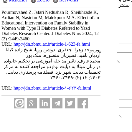
 بیشتر
Pourmovahed Z, Jafari Nedushan R, Sheikhzade K,
Ardian N, Nasirian M, Malekpoor M A. Effect of an
Educational Intervention on Family Stability in
Women with Type II Diabetes Referred to Yazd
Diabetes Research Center. J Diabetes Nurs 2024; 12
(2) :2449-2460
URL:
http://jdn.zbmu.ac.ir/article-1-623-fa.html
پورموحد زهرا، جعفری ندوشن رویا، شیخ زاده کیانا،
آردیان ناهید، نصیریان منصوره، ملک پور
محمدعارف. تاثیر مداخله آموزشی بر تحکیم خانواده
در زنان مبتلا به دیابت نوع دو مراجعه کننده به مرکز
تحقیقات دیابت شهر یزد. فصلنامه پرستاری دیابت.
۱۴۰۳; ۱۲ (۲) :۲۴۴۹-۲۴۶۰
URL:
http://jdn.zbmu.ac.ir/article-۱-۶۲۳-fa.html