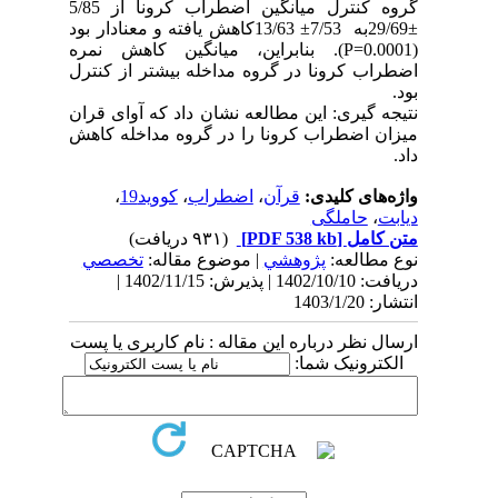
گروه کنترل میانگین اضطراب کرونا از 5/85
±29/69به 7/53± 13/63کاهش یافته و معنادار بود
(0.0001=P). بنابراین، میانگین کاهش نمره
اضطراب کرونا در گروه مداخله بیشتر از کنترل
بود.
نتیجه گیری: این مطالعه نشان داد که آوای قران
میزان اضطراب کرونا را در گروه مداخله کاهش
داد.
واژه‌های کلیدی:
قرآن
،
اضطراب
،
کووید19
،
دیابت
،
حاملگی
متن کامل
[PDF 538 kb]
(۹۳۱ دریافت)
نوع مطالعه:
پژوهشي
| موضوع مقاله:
تخصصي
دریافت: 1402/10/10 | پذیرش: 1402/11/15 |
انتشار: 1403/1/20
ارسال نظر درباره این مقاله : نام کاربری یا پست
الکترونیک شما: