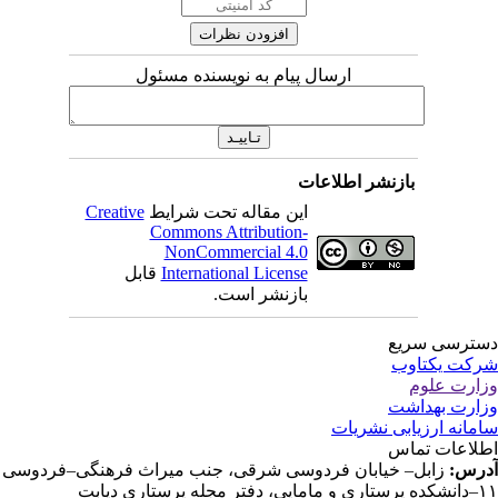
ارسال پیام به نویسنده مسئول
بازنشر اطلاعات
این مقاله تحت شرایط
Creative
Commons Attribution-
NonCommercial 4.0
International License
قابل
بازنشر است.
ترسی سریع
کت یکتاوب
ارت علوم
ارت بهداشت
مانه ارزیابی نشریات
لاعات تماس
رس:
زابل– خیابان فردوسی شرقی، جنب میراث فرهنگی–فردوسی
دفتر مجله پرستاری دیابت