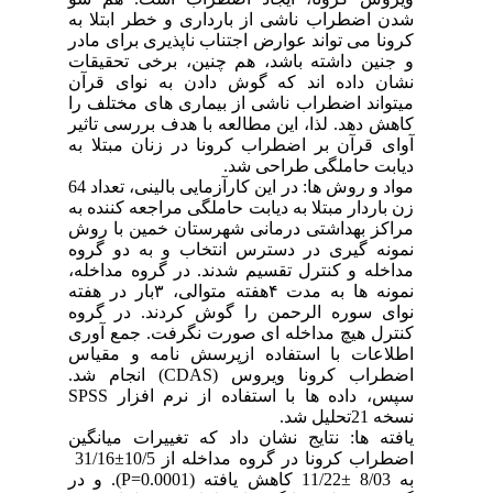
شدن اضطراب ناشی از بارداری و خطر ابتلا به
کرونا می تواند عوارض اجتناب ناپذیری برای مادر
و جنین داشته باشد، هم چنین، برخی تحقیقات
نشان داده اند که گوش دادن به نوای قرآن
میتواند اضطراب ناشی از بیماری های مختلف را
کاهش دهد. لذا، این مطالعه با هدف بررسی تاثیر
آوای قرآن بر اضطراب کرونا در زنان مبتلا به
دیابت حاملگی طراحی شد.
مواد و روش ها: در این کارآزمایی بالینی، تعداد 64
زن باردار مبتلا به دیابت حاملگی مراجعه کننده به
مراکز بهداشتی درمانی شهرستان خمین با روش
نمونه گیری در دسترس انتخاب و به دو گروه
مداخله و کنترل تقسیم شدند. در گروه مداخله،
نمونه ها به مدت ۴هفته متوالی، ۳بار در هفته
نوای سوره الرحمن را گوش کردند. در گروه
کنترل هیچ مداخله ای صورت نگرفت. جمع آوری
اطلاعات با استفاده ازپرسش نامه و مقیاس
اضطراب کرونا ویروس (CDAS) انجام شد.
سپس، داده ها با استفاده از نرم افزار SPSS
نسخه 21تحلیل شد.
یافته ها: نتایج نشان داد که تغییرات میانگین
اضطراب کرونا در گروه مداخله از 10/5±31/16
به 8/03 ±11/22 کاهش یافته (0.0001=P). و در