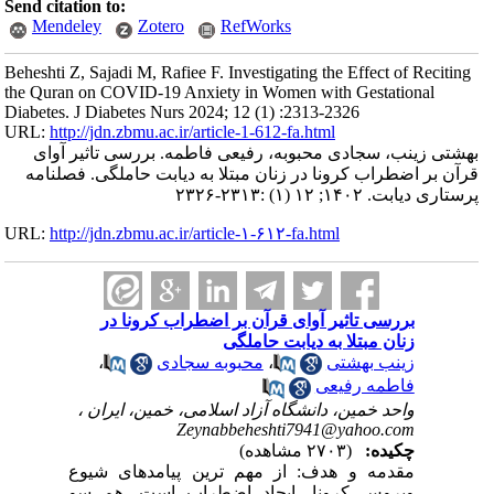
Send citation to:
Mendeley
Zotero
RefWorks
Beheshti Z, Sajadi M, Rafiee F. Investigating the Effect of Reciting
the Quran on COVID-19 Anxiety in Women with Gestational
Diabetes. J Diabetes Nurs 2024; 12 (1) :2313-2326
URL:
http://jdn.zbmu.ac.ir/article-1-612-fa.html
بهشتی زینب، سجادی محبوبه، رفیعی فاطمه. بررسی تاثیر آوای
قرآن بر اضطراب کرونا در زنان مبتلا به دیابت حاملگی. فصلنامه
پرستاری دیابت. ۱۴۰۲; ۱۲ (۱) :۲۳۱۳-۲۳۲۶
URL:
http://jdn.zbmu.ac.ir/article-۱-۶۱۲-fa.html
بررسی تاثیر آوای قرآن بر اضطراب کرونا در
زنان مبتلا به دیابت حاملگی
زینب بهشتی
،
محبوبه سجادی
،
فاطمه رفیعی
واحد خمین، دانشگاه آزاد اسلامی، خمین، ایران ،
Zeynabbeheshti7941@yahoo.com
چکیده:
(۲۷۰۳ مشاهده)
مقدمه و هدف: از مهم ترین پیامدهای شیوع
ویروس کرونا، ایجاد اضطراب است. هم سو