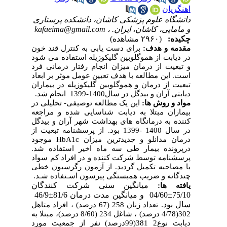
اهنگریان
دانشگاه علوم پزشکی کاشان، دانشکده پرستاری
و مامایی، کاشان، ایران. ،
kafaeima@gmail.com
چکیده:
(۲۹۶۰ مشاهده)
مقدمه و هدف:
برای دست یابی به کنترل قند خون
در دیابت از هموگلوبین گلیکوزیله استفاده می شود
و تبعیت از درمان میزان انجام رفتار درمانی فرد
است. این مطالعه با هدف تعیین عومل موثر بر ابعاد
تبعیت از درمان و هموگلوبین گلیکوزیله در بیماران
دیابتی آران و بیدگل در سال1400-1399 انجام شد.
مواد و روش ها:
این یک مطالعه توصیفی- تحلیلی در
بیماران مبتلا به دیابت شناسایی شده و مراجعه
کننده به درمانگاه های بهداشت شهر آران و بیدگل
در سال 1400 -1399 بود. از پرسشنامه تبعیت از
درمان مدانلو و جدیدترین میزان
HbA1c
موجود
درپرونده بیمار طی سه ماه اخیر استفاده شد.
پرسشنامه توسط شرکت کننده و در افراد کم سواد
با مصاحبه تکمیل گردید. از آزمون رگرسیون خطی
چندگانه و ضریب همبستگی پیرسون اسـتفاده شـد.
یافته ها:
میانگین سنی شرکت کنندگان
75/10
±
04/60 و میانگین مدت درمان 81/6
±
46/9
سال بود.
تعداد زنان 258 (67 درصد) ، افراد متاهل
302(4/78 درصد) ، شاغل 234 (8/60 درصد)، مبتلا به
دیابت نوع2 381(99درصد) نفر از جمعیت مورد