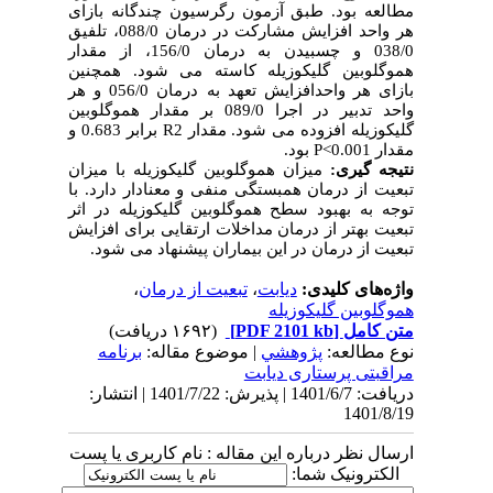
مطالعه بود. طبق آزمون رگرسیون چندگانه بازای
هر واحد افزایش مشارکت در درمان 088/0، تلفیق
038/0 و چسبیدن به درمان 156/0، از مقدار
هموگلوبین گلیکوزیله کاسته می شود. همچنین
بازای هر واحدافزایش تعهد به درمان 056/0 و هر
واحد تدبیر در اجرا 089/0 بر مقدار هموگلوبین
گلیکوزیله افزوده می شود. مقدار
R2
برابر 0.683 و
مقدار
P<0.001
بود.
نتیجه گیری:
میزان هموگلوبین گلیکوزیله با میزان
تبعیت از درمان همبستگی منفی و معنادار دارد. با
توجه به بهبود سطح هموگلوبین گلیکوزیله در اثر
تبعیت بهتر از درمان مداخلات ارتقایی برای افزایش
تبعیت از درمان در این بیماران پیشنهاد می شود.
واژه‌های کلیدی:
دیابت
،
تبعیت از درمان
،
هموگلوبین گلیکوزیله
متن کامل
[PDF 2101 kb]
(۱۶۹۲ دریافت)
نوع مطالعه:
پژوهشي
| موضوع مقاله:
برنامه
مراقبتی پرستاری دیابت
دریافت: 1401/6/7 | پذیرش: 1401/7/22 | انتشار:
1401/8/19
ارسال نظر درباره این مقاله : نام کاربری یا پست
الکترونیک شما: