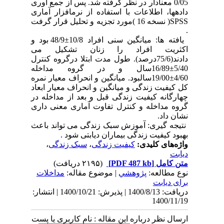
0/05 معنادار در نظر گرفته شد. پس از جمع آوری
دادهها، اطلاعات با استفاده از نرمافزار آماری
SPSS( نسخه 16 )مورد تجزیه و تحلیل قرار گرفت
.
یافته ها: میانگین سنی افراد 10/8±48/9 بود و
اکثریت افراد را زنان تشکیل می
دادند(75/6درصد). طول مدت ابتلا درگروه کنترل
5/40±16/89سال و در گروه مداخله
4/60±19/00سالبود. میانگین و انحراف معیار نمره
کل کیفیت زندگی و میانگین و انحراف معیار ابعاد
چهارگانه کیفیت زندگی قبل و بعد از مداخله در
گروه مداخله و کنترل تفاوت آماری معنی داری
نشان داد.
نتیجه گیری: آموزش سبک زندگی می تواند باعث
بهبود کیفیت زندگی بیماران دیابتی شود .
واژه‌های کلیدی:
کیفیت زندگی
،
سبک زندگی
،
دیابت
متن کامل
[PDF 487 kb]
(۲۱۹۵ دریافت)
نوع مطالعه:
پژوهشي
| موضوع مقاله:
مداخلات
برای دیابت
دریافت: 1400/8/13 | پذیرش: 1400/10/21 | انتشار:
1400/11/19
ارسال نظر درباره این مقاله : نام کاربری یا پست