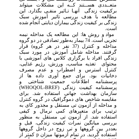
متعــددی هســتند کــه این مشکلات میتواند
برکیفیت زندگی آنهـا تـاثیر منفـی بگذارد. این
مطالعه با هدف بررسی تاثیر آموزش سبک
زندگی بر کیفیت زندگی بیماران دیابتی انجام شده
است.
مواد و روش ها: این مطالعه یک مداخله نیمه
تجربی است. 74 بیمار به‌طور تصادفی در دو گروه
مداخله و کنترل (37 نفر در هر گروه) قرار
گرفتند. مداخله شامل آموزش در مورد سبک
زندگی
افراد
با برگزاری کلاس های آموزشی با
محتوای تغذیه مناسب، ورزش، رژیم غذایی،
کنترل استرس و اضطراب و عدم مصرف
دخانیات بود. برای جمع آوری داده ها از
پرسشنامه اطلاعات جمعیت شناختی و
پرسشنامه کیفیت زندگی (WHOQOL-BREF)
سازمان بهداشت جهانی استفاده شد. برای
مقایسه شاخص های دموگرافیک در گروه کنترل
و مداخله از آزمون تی مستقل و مجذور کای به
ترتیب برای متغیرهای کمی نرمال و کیفی
استفاده شد. از آزمون تی مستقل به منظور
بررسی میانگین نمرات کیفیت زندگی، قبل و
بعددر بین گروهها و تی زوج در داخل گروهها
استفاده گردید. در تمام آزمونها میزان p کمتر از