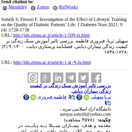
Send citation to:
Mendeley
Zotero
RefWorks
Soheili S, Firoozi F. Investigation of the Effect of Lifestyle Training
on the Quality of Diabetic Patients’ Life. J Diabetes Nurs 2021; 9
(4) :1728-1738
URL:
http://jdn.zbmu.ac.ir/article-1-509-fa.html
سهیلی ثریا، فیروزی فاطمه. بررسی تاثیر آموزش سبک زندگی بر
کیفیت زندگی بیماران دیابتی. فصلنامه پرستاری دیابت. ۱۴۰۰; ۹ (۴)
:۱۷۲۸-۱۷۳۸
URL:
http://jdn.zbmu.ac.ir/article-۱-۵۰۹-fa.html
بررسی تاثیر آموزش سبک زندگی بر کیفیت
زندگی بیماران دیابتی
ثریا سهیلی
،
فاطمه فیروزی
دانشگاه ازاد اسلامی مرند ،
soraya.soheili@yahoo.com
چکیده:
(۴۵۷۸ مشاهده)
مقدمه و هدف: بیمــاران مبــتلا بــه دیابــت در
معــرض مشــکلات روانشــناختی و اجتمــاعی