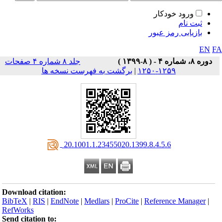
ورود خودکار
ثبت نام
بازیابی رمز عبور
EN
F
دوره ۸، شماره ۴ - ( ۸-۱۳۹۹ )
جلد ۸ شماره ۴ صفحات
۱۲۵۹-۱۲۵۰
|
برگشت به فهرست نسخه ها
‎ 20.1001.1.23455020.1399.8.4.5.6
Download citation:
BibTeX
|
RIS
|
EndNote
|
Medlars
|
ProCite
|
Reference Manager
|
RefWorks
Send citation to: