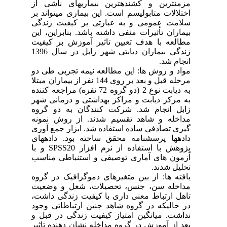
مزمن­ترین و کشنده­ترین بیماری­های ناشی از
اختلالات متابولیسم است. این بیماری می­تواند بر
سلامت عمومی و به عبارتی بر کیفیت زندگی
بیماران تأثیرات منفی داشته باشد. بنابراین، این
مطالعه با هدف تعیین تاثیر آموزش بر کیفیت
زندگی بیماران دیابتی شهر زابل در سال 1396
انجام شد.
مواد و روش ها: این مطالعه نیمه تجربی طی دو
مرحله قبل و بعد بر روی 144 نفر از بیماران مبتلا
به دیابت نوع 2 (دو گروه 72 نفره) مراجعه کننده
به مرکز دیابت و مراکز بهداشتی و درمانی شهر
زابل انجام شد. شرکت کنندگان به دو گروه
مداخله و شاهد تقسیم شدند. از روش نمونه
گیری تصادفی ساده استفاده شد. ابزار جمع آوری
داده­ها پرسشنامه محقق ساخته بود. داده­های
پژوهش با استفاده از نرم افزار SPSS20 و با
آزمون های آماری توصیفی و استنباطی مناسب
تحلیل شدند.
یافته ها: از بین متغیرهای دموگرافیک در گروه
مداخله سن، جنس، تحصیلات، شغل و وضعیت
تاهل ارتباط معنی داری با کیفیت زندگی داشت،
در حالیکه در گروه شاهد چنین ارتباطاتی وجود
نداشت. میانگین امتیاز کیفیت زندگی در قبل و
بعد از آموزش در گروه مداخله نشان دهنده تاثیر