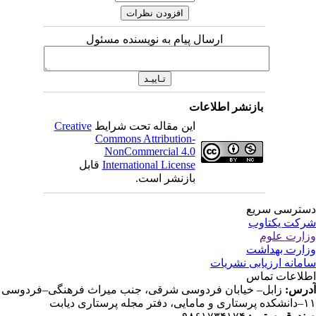
ارسال پیام به نویسنده مسئول
بازنشر اطلاعات
این مقاله تحت شرایط
Creative
Commons Attribution-
NonCommercial 4.0
International License
قابل
بازنشر است.
ترسی سریع
کت یکتاوب
ارت علوم
ارت بهداشت
مانه ارزیابی نشریات
لاعات تماس
رس:
زابل– خیابان فردوسی شرقی، جنب میراث فرهنگی–فردوسی
دفتر مجله پرستاری دیابت