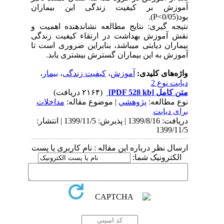
آموزش بر کیفیت زندگی این بیماران
بود(0/05˂P).
نتیجه گیری: نتایج مطالعه نشان­دهنده اهمیت و
نقش آموزش بهداشت در ارتقاء کیفیت زندگی
بیماران دیابتی می­باشد، بنابراین ضروری است تا
آموزش به این بیماران گسترش بیشتری یابد.
واژه‌های کلیدی:
آموزش
،
کیفیت زندگی
،
بیمار
،
دیابت نوع 2
متن کامل
[PDF 528 kb]
(۲۱۶۴ دریافت)
نوع مطالعه:
پژوهشي
| موضوع مقاله:
مداخلات
برای دیابت
دریافت: 1399/8/16 | پذیرش: 1399/11/5 | انتشار:
1399/11/5
ارسال نظر درباره این مقاله : نام کاربری یا پست
الکترونیک شما: