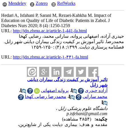
Mendeley
Zotero
RefWorks
Hedari A, Isfahani P, Sarani M, Rezaei-Kahkha M. Impact of
Education on Quality of Life of Diabetic Patients in Zabol. J
Diabetes Nurs 2020; 8 (4) :1250-1259
URL:
http://jdn.zbmu.ac.ir/article-1-441-fa.html
حیدری آزاده، اصفهانی پروانه، سارانی محمد، رضایی کهخا
محمدرضا. تاثیر آموزش بر کیفیت زندگی بیماران دیابتی شهر زابل.
فصلنامه پرستاری دیابت. ۱۳۹۹; ۸ (۴) :۱۲۵۰-۱۲۵۹
URL:
http://jdn.zbmu.ac.ir/article-۱-۴۴۱-fa.html
تاثیر آموزش بر کیفیت زندگی بیماران دیابتی
شهر زابل
آزاده حیدری
،
پروانه اصفهانی
،
محمد سارانی
،
محمدرضا رضایی کهخا
دانشگاه علوم پزشکی زابل ،
p.isfehani@gmail.com
چکیده:
(۴۸۵۴ مشاهده)
مقدمه و هدف: بیماری دیابت یکی از شایع‌ترین،