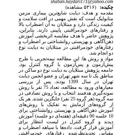
shaban.haydari171@yahoo.com
چکیده:
(۵۳۱۶ مشاهده)
مقدمه و هدف: دیابت شایع‌ترین بیماری مزمن
متابولیک است که نقش مهمی در افت سلامت و
کیفیت زندگی دارد و مبتلایان به آن اضطراب بالا
و رفتارهای خودمراقبتی پایینی دارند. بنابراین،
پژوهش حاضر با هدف مقایسه اثربخشی آموزش
ذهن‌آگاهی و بهزیستی روانشناختی بر اضطراب و
رفتارهای خودمراقبتی در مبتلایان به دیابت نوع
دو انجام شد.
مواد و روش ها: این مطالعه نیمه‌تجربی با طرح
پیش‌آزمون و پس‌آزمون با گروه کنترل بود.
جامعه پژوهش مبتلایان به دیابت نوع دو ساکن در
مناطق یک تا سه شهر تهران و عضو انجمن دیابت
تهران در سال 1399 بودند. پس از بررسی
معیارهای ورود به مطالعه، تعداد 75 نفر با روش
نمونه‌گیری هدفمند انتخاب و با روش تصادفی در
سه گروه (هر گروه 25 نفر) جایگزین شدند. هر یک
از گروه‌های آزمایش به تفکیک با روش‌های
آموزش ذهن‌آگاهی و بهزیستی روانشناختی برای
10 جلسه 90 دقیقه‌ای (هفته‌ای دو جلسه) آموزش
دیدند و گروه کنترل در لیست انتظار برای
آموزش قرار گرفت. داده‌ها با سیاهه اضطراب و
مقیاس تجدیدنظرشده رفتارهای خودمراقبتی