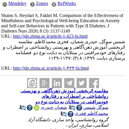
Mendeley
Zotero
RefWorks
Shams S, Heydari S, Fakhri M. Comparison of the Effectiveness of
Mindfulness and Psychological Well-being Education on Anxiety
and Self-care Behaviors in Patients with Type II Diabetes. J
Diabetes Nurs 2020; 8 (3) :1137-1149
URL:
http://jdn.zbmu.ac.ir/article-1-423-fa.html
شمس سوگل، حیدری شعبان، فخری محمدکاظم. مقایسه
اثربخشی آموزش ذهن‌آگاهی و بهزیستی روانشناختی بر اضطراب و
رفتارهای خودمراقبتی در مبتلایان به دیابت نوع دو. فصلنامه
پرستاری دیابت. ۱۳۹۹; ۸ (۳) :۱۱۳۷-۱۱۴۹
URL:
http://jdn.zbmu.ac.ir/article-۱-۴۲۳-fa.html
مقایسه اثربخشی آموزش ذهن‌آگاهی و بهزیستی
روانشناختی بر اضطراب و رفتارهای
خودمراقبتی در مبتلایان به دیابت نوع دو
سوگل شمس
،
شعبان حیدری
،
محمدکاظم فخری
گروه روانشناسی، واحد ساری، دانشگاه آزاد
اسلامی، ساری، ایران ،