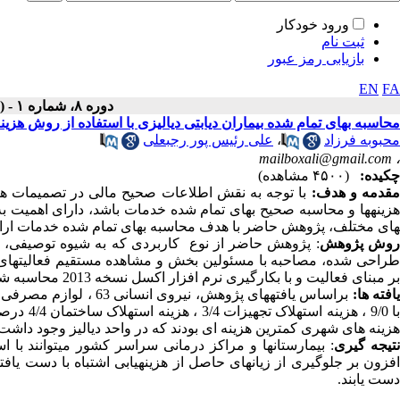
ورود خودکار
ثبت نام
بازیابی رمز عبور
EN
FA
دوره ۸، شماره ۱ - ( ۱۲-۱۳۹۸ )
محاسبه بهای تمام شده بیماران دیابتی دیالیزی با استفاده از روش هزینه یا
محبوبه فرزاد
،
علی رئیس پور رجبعلی
mailboxali@gmail.com
،
چکیده:
(۴۵۰۰ مشاهده)
قدمه و هدف:
با توجه به نقش اطلاعات صحیح مالی در تصمیمات هر
زینه­ها و محاسبه صحیح بهای تمام شده خدمات باشد، دارای اهمیت به س
های مختلف، پژوهش حاضر با هدف محاسبه بهای تمام شده خدمات ارائه شده به ب
وش پژوهش
: پژوهش حاضر از نوع کاربردی که به شیوه توصیفی، 
طراحی شده، مصاحبه با مسئولین بخش و مشاهده مستقیم فعالیت­های ب
بر مبنای فعالیت و با بکارگیری نرم افزار اکسل نسخه 2013 محاسبه شد.
افته ها:
با 9/0 ، 
هزینه های شهری کمترین هزینه ای بودند که در واحد دیالیز وجود داشت
تیجه گیری
: بیمارستان­ها و مراکز درمانی سراسر کشور می­توانند با ا
افزون بر جلوگیری از زیان­های حاصل از هزینه­یابی اشتباه با دست یاف
دست یابند.