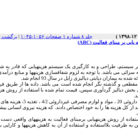
جلد ۸ شماره ۱ صفحات ۱۰۵۶-۱۰۴۵
|
برگشت ب
بی بر مبنای فعالیت (ABC)
 سیستم، طراحی و به کارگیری یک سیستم هزینه­یابی که قادر به شن
زائی می باشد. با توجه به لزوم شفاف­سازی هزینه­ها و منابع درآمدی 
یماران دیابتی دیالیزی زابل در سال 93 انجام شد.
مقطعی و گذشته نگر انجام شده است می باشد. داده ها از طریق فر
خش دیالیز گردآوری سپس، قیمت تمام شده با استفاده از روش هزینه
براساس یافته­های پژوهش، نیروی انسانی 63 ، لوازم مصرفی داروئی 20 ، مواد و لوازم 
هزینه استهلاک تجهیزات 3/4 ، هزینه استهلاک ساختمان 4/4 درصد از کل هزینه ها را به خود اختصاص دادند. که هزینه نیروی انسان
.
ستفاده از روش هزینه­یابی برمبنای فعالیت به هزینه­های واقعی دست یا
تن به ظرفیت بلااستفاده و استفاده از آن به کاهش هزینه­ها و کارایی 