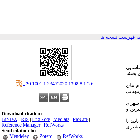
ه فهرست نسخه ها
اسایی
بخش­­
‎ 20.1001.1.23455020.1398.8.1.5.6
م های
­یابی
مصرفی غیرداروئی 4/2 ، تغذیه 5، هزینه های شهری
ی بیشترین و
Download citation:
BibTeX
|
RIS
|
EndNote
|
Medlars
|
ProCite
|
بند تا
Reference Manager
|
RefWorks
بیشتری
Send citation to:
Mendeley
Zotero
RefWorks