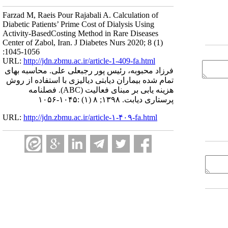
Farzad M, Raeis Pour Rajabali A. Calculation of
Diabetic Patients’ Prime Cost of Dialysis Using
Activity-BasedCosting Method in Rare Diseases
Center of Zabol, Iran. J Diabetes Nurs 2020; 8 (1)
:1045-1056
URL:
http://jdn.zbmu.ac.ir/article-1-409-fa.html
فرزاد محبوبه، رئیس پور رجبعلی علی. محاسبه بهای
تمام شده بیماران دیابتی دیالیزی با استفاده از روش
هزینه یابی بر مبنای فعالیت (ABC). فصلنامه
پرستاری دیابت. ۱۳۹۸; ۸ (۱) :۱۰۴۵-۱۰۵۶
URL:
http://jdn.zbmu.ac.ir/article-۱-۴۰۹-fa.html