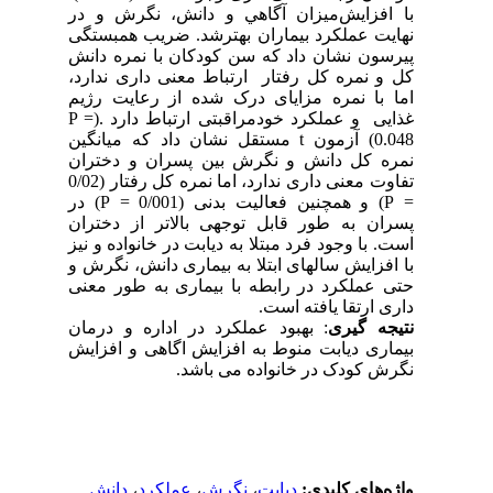
ﺑﺎ اﻓﺰاﻳﺶﻣﻴﺰان آﮔﺎﻫﻲ و دانش، ﻧﮕﺮش و در
نهایت ﻋﻤﻠﻜﺮد بیماران ﺑﻬﺘﺮﺷﺪ. ضریب همبستگی
پیرسون نشان داد که سن کودکان با نمره دانش
کل و نمره کل رفتار ارتباط معنی داری ندارد،
اما با نمره مزایای درک شده از رعایت رژیم
غذایی و عملکرد خودمراقبتی ارتباط دارد .(P =
0.048) آزمون t مستقل نشان داد که میانگین
نمره کل دانش و نگرش بین پسران و دختران
تفاوت معنی داری ندارد، اما نمره کل رفتار (0/02
= P) و همچنین فعالیت بدنی (0/001 = P) در
پسران به طور قابل توجهی بالاتر از دختران
است. با وجود فرد مبتلا به دیابت در خانواده و نیز
با افزایش سالهای ابتلا به بیماری دانش، نگرش و
حتی عملکرد در رابطه با بیماری به طور معنی
داری ارتقا یافته است.
نتیجه گیری
: بهبود عملکرد در اداره و درمان
بیماری دیابت منوط به افزایش اگاهی و افزایش
نگرش کودک در خانواده می باشد.
واژه‌های کلیدی:
دیابت
،
نگرش
،
عملکرد
،
دانش.