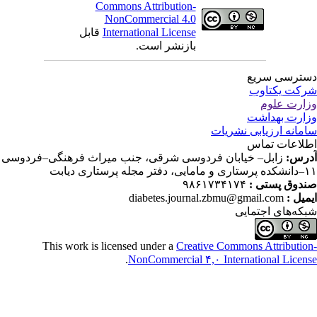
Commons Attribution-
NonCommercial 4.0
International License
قابل
بازنشر است.
ترسی سریع
کت یکتاوب
ارت علوم
ارت بهداشت
مانه ارزیابی نشریات
لاعات تماس
رس:
زابل– خیابان فردوسی شرقی، جنب میراث فرهنگی–فردوسی
دفتر مجله پرستاری دیابت
دوق پستی :
۹۸۶۱۷۳۴۱۷۴
میل :
diabetes.journal.zbmu@gmail.com
که‌های اجتمایی
This work is licensed under a
Creative Commons Attributio
.
NonCommercial ۴,۰ International Licen