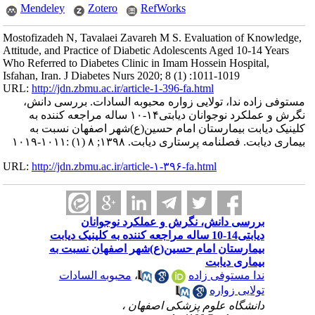
Mendeley
Zotero
RefWorks
Mostofizadeh N, Tavalaei Zavareh M S. Evaluation of Knowledge,
Attitude, and Practice of Diabetic Adolescents Aged 10-14 Years
Who Referred to Diabetes Clinic in Imam Hossein Hospital,
Isfahan, Iran. J Diabetes Nurs 2020; 8 (1) :1011-1019
URL:
http://jdn.zbmu.ac.ir/article-1-396-fa.html
مستوفی زاده ندا، تولایی زواره محبوبه السادات. بررسی دانش،
نگرش و عملکرد نوجوانان دیابتی۱۴-۱۰ ساله مراجعه کننده به
کلینیک دیابت بیمارستان امام حسین(ع)شهر اصفهان نسبت به
بیماری دیابت. فصلنامه پرستاری دیابت. ۱۳۹۸; ۸ (۱) :۱۰۱۱-۱۰۱۹
URL:
http://jdn.zbmu.ac.ir/article-۱-۳۹۶-fa.html
بررسی دانش، نگرش و عملکرد نوجوانان
دیابتی14-10 ساله مراجعه کننده به کلینیک دیابت
بیمارستان امام حسین(ع)شهر اصفهان نسبت به
بیماری دیابت
ندا مستوفی زاده
،
محبوبه السادات
تولایی زواره
دانشگاه علوم پزشکی اصفهان ،