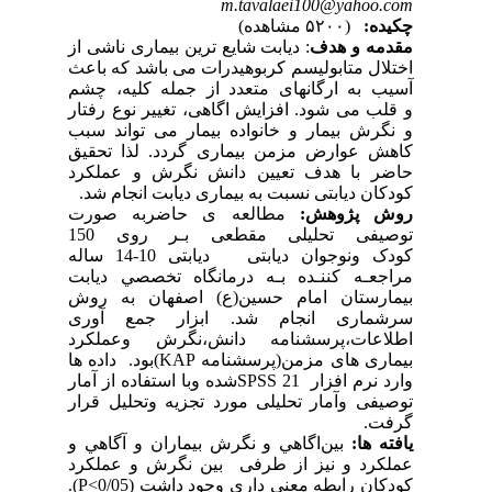
m.tavalaei100@yahoo.com
چکیده:
(۵۲۰۰ مشاهده)
مقدمه و هدف
: دیابت شایع ترین بیماری ناشی از
اختلال متابولیسم کربوهیدرات می باشد که باعث
آسیب به ارگانهای متعدد از جمله کلیه، چشم
و قلب می شود. افزایش اگاهی، تغییر نوع رفتار
و نگرش بیمار و خانواده بیمار می تواند سبب
کاهش عوارض مزمن بیماری گردد. لذا تحقیق
حاضر با هدف تعیین دانش نگرش و عملکرد
کودکان دیابتی نسبت به بیماری دیابت انجام شد.
روش پژوهش:
مطالعه ی حاضربه صورت
توصیفی تحلیلی مقطعی ﺑـﺮ روی 150
کودک ونوجوان دیابتی دیابتی 10-14 ﺳﺎله
ﻣﺮاﺟﻌـﻪ ﻛﻨﻨـﺪه ﺑـﻪ درﻣﺎﻧﮕﺎه ﺗﺨﺼﺼﻲ دیابت
بیمارستان امام حسین(ع) اصفهان به روش
سرشماری انجام شد. ابزار جمع آوری
اطلاعات،پرسشنامه دانش،نگرش وعملکرد
بیماری های مزمن(پرسشنامه KAP)بود. داده ها
وارد نرم افزار SPSS 21شده وبا استفاده از آمار
توصیفی وآمار تحلیلی مورد تجزیه وتحلیل قرار
گرفت.
یافته ها:
ﺑﻴﻦاﮔﺎﻫﻲ و ﻧﮕﺮش ﺑﻴﻤﺎران و آﮔﺎﻫﻲ و
ﻋﻤﻠﻜﺮد و نیز از طرفی بین نگرش و عملکرد
کودکان راﺑﻄﻪ معنی داری وﺟﻮد داﺷﺖ (P<0/05).