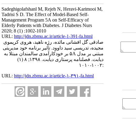
Sadeghigolafshanl M, Rejeh N, Heravi-Karimooi M,
Tadrisi S D. The Effect of Model-Based Self-
Management Program 5A on Self-Efficacy of
Elderly Patients with Diabetes. J Diabetes Nurs
2020; 8 (1) :1002-1010
URL:
http://jdn.zbmu.ac.ir/article-1-391-fa.html
صادقی گل افشانی مائده، رژه ناهید، هروی کریموی
مجیده، تدریسی سید داوود. تأثیر برنامه خود مدیریتی
مبتنی بر مدل ۵A بر خودکارآمدی سالمندان مبتلا به
دیابت. فصلنامه پرستاری دیابت. ۱۳۹۸; ۸ (۱)
:۱۰۰۲-۱۰۱۰
URL:
http://jdn.zbmu.ac.ir/article-۱-۳۹۱-fa.html