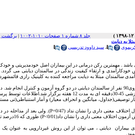
جلد ۸ شماره ۱ صفحات ۱۰۱۰-۱۰۰۲
|
برگشت ب
ریموی
،
سید داوود تدریسی
باشد . مهمترین رکن درمانی در این بیماران اصل خودمدیریتی و خودک
خودکارآمدی و ارتقاء کیفیت زندگی در سالمندان دیابتی می گردد. ل
یر برنامه خود مدیریتی مبتنی بر مدل 5A بر خودکارآمدی سالمندان مبتلا به دیابت مراجعه کننده به کلینیک رازی قائ
: این مطالعه تجربی کلاسیک با روش تصادفی ساده بر روی90 نفر از سالمندان دیابتی در دو گروه آزمون و کنترل انجام 
کنترل آموزش های روتین انجام می شد. در گروه آزمون 12جلسه آموزشی 45-30دقیقه ای به مدت 12 هفته برگزار شد.اط
د (DMSES )جمع آوری شد. توسط نرم افزار آماری SPSS21 باآمار توصیفی(جداول، میانگین و انحراف معیار) و آمار استنباطی(ت
آزمون تی مستقل قبل از مداخله بین دو گروه آزمون و کنترل اختلاف معنی داری را نشان نداد (0/47=P). ول
اختلاف معنی داری مشاهده شد.(0/001=P). آزمون انکوا با حذف اثر پیش آز
دل خودمدیریتی 5A بر خودکارآمدی بیماران دیابتی ، می توان از این روش غیردارویی به عنوان ی
مود.