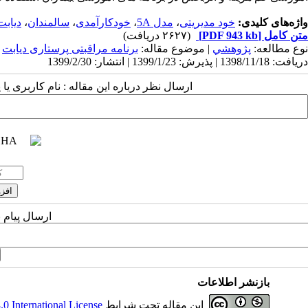
واژه‌های کلیدی:
خود مدیریتی
،
مدل 5A
،
خودکارآمدی
،
سالمندان
،
دیابت
متن کامل
[PDF 943 kb]
(۲۶۲۷ دریافت)
نوع مطالعه:
پژوهشي
| موضوع مقاله:
برنامه مراقبتی پرستاری دیابت
دریافت: 1398/11/18 | پذیرش: 1399/1/23 | انتشار: 1399/2/30
ارسال نظر درباره این مقاله : نام کاربری ی
ارسال پیام 
بازنشر اطلاعات
این مقاله تحت شرایط
 International License