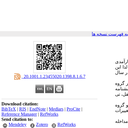
ه فهرست نسخه ها
ارآمدی
ذا این
مشهردر سال
‎ 20.1001.1.23455020.1398.8.1.6.7
شد. در گروه
لاعات توسط پرسشنامه
ی مستقل، تی
Download citation:
ی بعد از مداخله در دو گروه
BibTeX
|
RIS
|
EndNote
|
Medlars
|
ProCite
|
مون اختلاف معنی داری را نشان داد(0/01>P) طوری که 16درصد تغییرات
Reference Manager
|
RefWorks
Send citation to:
ک مداخله
Mendeley
Zotero
RefWorks