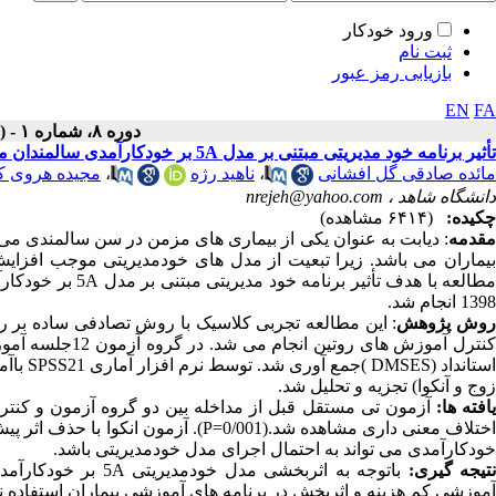
ورود خودکار
ثبت نام
بازیابی رمز عبور
EN
FA
دوره ۸، شماره ۱ - ( ۱۲-۱۳۹۸ )
تأثیر برنامه خود مدیریتی مبتنی بر مدل 5A بر خودکارآمدی سالمندان مبتلا به دیابت
مائده صادقی گل افشانی
،
ناهید رژه
،
مجیده هروی ک
دانشگاه شاهد ،
nrejeh@yahoo.com
چکیده:
(۶۴۱۴ مشاهده)
مقدمه
: دیابت به عنوان یکی از بیماری های مزمن در سن سالمندی می 
بیماران می باشد. زیرا تبعیت از مدل های خودمدیریتی موجب افزایش 
مطالعه با هدف تأث
1398 انجام شد.
روش پژوهش
استاندا
زوج و آنکوا) تجزیه و تحلیل شد.
افته ها:
خودکارآمدی می تواند به احتمال اجرای مدل خودمدیریتی باشد.
تیجه گیری:
باتوجه به اثربخشی م
آموزشی کم هزینه و اثربخش در برنامه های آموزشی بیماران استفاده ن