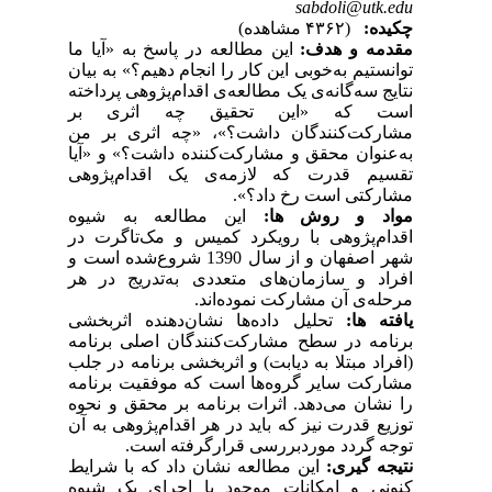
sabdoli@utk.edu
چکیده:
(۴۳۶۲ مشاهده)
مقدمه و هدف:
این مطالعه در پاسخ به «آیا ما
توانستیم به‌خوبی این کار را انجام دهیم؟» به بیان
نتایج سه‌گانه‌ی یک مطالعه‌ی اقدام‌پژوهی پرداخته
است که «این تحقیق چه اثری بر
مشارکت‌کنندگان داشت؟»، «چه اثری بر من
به‌عنوان محقق و مشارکت‌کننده داشت؟» و «آیا
تقسیم قدرت که لازمه‌ی یک اقدام‌پژوهی
مشارکتی است رخ داد؟».
مواد و روش ها:
این مطالعه به شیوه
اقدام‌پژوهی با رویکرد کمیس و مک‌تاگرت در
شهر اصفهان و از سال 1390 شروع‌شده است و
افراد و سازمان‌های متعددی به‌تدریج در هر
مرحله‌ی آن مشارکت نموده‌اند.
یافته ها:
تحلیل داده‌ها نشان‌دهنده اثربخشی
برنامه در سطح مشارکت‌کنندگان اصلی برنامه
(افراد مبتلا به دیابت) و اثربخشی برنامه در جلب
مشارکت سایر گروه‌ها است که موفقیت برنامه
را نشان می‌دهد. اثرات برنامه بر محقق و نحوه
توزیع قدرت نیز که باید در هر اقدام‌پژوهی به آن
توجه گردد موردبررسی قرارگرفته است.
نتیجه گیری:
این مطالعه نشان داد که با شرایط
کنونی و امکانات موجود با اجرای یک شیوه