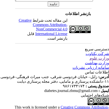
بازنشر اطلاعات
این مقاله تحت شرایط
Creative
Commons Attribution-
NonCommercial 4.0
International License
قابل
بازنشر است.
ترسی سریع
کت یکتاوب
ارت علوم
ارت بهداشت
مانه ارزیابی نشریات
لاعات تماس
رس:
زابل– خیابان فردوسی شرقی، جنب میراث فرهنگی–فردوسی
دفتر مجله پرستاری دیابت
دوق پستی :
۹۸۶۱۷۳۴۱۷۴
میل :
diabetes.journal.zbmu@gmail.com
که‌های اجتمایی
This work is licensed under a
Creative Commons Attributio