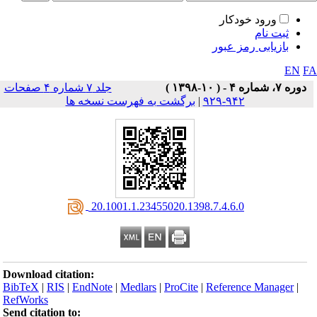
ورود خودکار
ثبت نام
بازیابی رمز عبور
EN
F
دوره ۷، شماره ۴ - ( ۱۰-۱۳۹۸ )
جلد ۷ شماره ۴ صفحات
۹۴۲-۹۲۹
|
برگشت به فهرست نسخه ها
‎ 20.1001.1.23455020.1398.7.4.6.0
Download citation:
BibTeX
|
RIS
|
EndNote
|
Medlars
|
ProCite
|
Reference Manager
|
RefWorks
Send citation to: