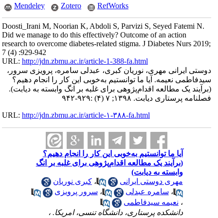
Mendeley
Zotero
RefWorks
Doosti_Irani M, Noorian K, Abdoli S, Parvizi S, Seyed Fatemi N.
Did we manage to do this effectively? Outcome of an action
research to overcome diabetes-related stigma. J Diabetes Nurs 2019;
7 (4) :929-942
URL:
http://jdn.zbmu.ac.ir/article-1-388-fa.html
دوستی ایرانی مهری، نوریان کبری، عبدلی سامره، پرویزی سرور،
سیدفاطمی نعیمه. آیا ما توانستیم به‌خوبی این کار را انجام دهیم؟
(برآیند یک مطالعه اقدام‌پژوهی برای غلبه بر انگ وابسته به دیابت).
فصلنامه پرستاری دیابت. ۱۳۹۸; ۷ (۴) :۹۲۹-۹۴۲
URL:
http://jdn.zbmu.ac.ir/article-۱-۳۸۸-fa.html
آیا ما توانستیم به‌خوبی این کار را انجام دهیم؟
(برآیند یک مطالعه اقدام‌پژوهی برای غلبه بر انگ
وابسته به دیابت)
مهری دوستی ایرانی
،
کبری نوریان
،
سامره عبدلی
،
سرور پرویزی
،
نعیمه سیدفاطمی
دانشکده پرستاری، دانشگاه تنسی، امریکا. ،