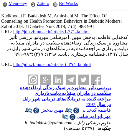
Mendeley
Zotero
RefWorks
Kadkhodai F, Badakhsh M, Amirshahi M. The Effect Of
Counseling on Health Promotion Behaviors in Diabetic Mothers;
Zabol 2018. J Diabetes Nurs 2019; 7 (4) :983-991
URL:
http://jdn.zbmu.ac.ir/article-1-371-fa.html
کدخدایی فاطمه، بدخش مهین، امیرشاهی مهربانو. بررسی تأثیر
مشاوره بر سبک زندگی ارتقاء‌دهنده سلامت در مادران مبتلا به
دیابت بارداری مراجعه‌کننده به درمانگاه‌های درمانی شهر زابل در
سال ۱۳۹۷. فصلنامه پرستاری دیابت. ۱۳۹۸; ۷ (۴) :۹۸۳-۹۹۱
URL:
http://jdn.zbmu.ac.ir/article-۱-۳۷۱-fa.html
بررسی تأثیر مشاوره بر سبک زندگی ارتقاء‌دهنده
سلامت در مادران مبتلا به دیابت بارداری
مراجعه‌کننده به درمانگاه‌های درمانی شهر زابل
در سال 1397
فاطمه کدخدایی
،
مهین بدخش
،
مهربانو امیرشاهی
علوم پزشکی زابل ،
h_badakhsh@yahoo.com
چکیده:
(۵۳۳۷ مشاهده)