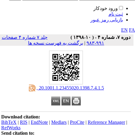
ورود خودکار
ثبت نام
بازیابی رمز عبور
EN
F
دوره ۷، شماره ۴ - ( ۱۰-۱۳۹۸ )
جلد ۷ شماره ۴ صفحات
۹۹۱-۹۸۳
|
برگشت به فهرست نسخه ها
‎ 20.1001.1.23455020.1398.7.4.1.5
Download citation:
BibTeX
|
RIS
|
EndNote
|
Medlars
|
ProCite
|
Reference Manager
|
RefWorks
Send citation to: