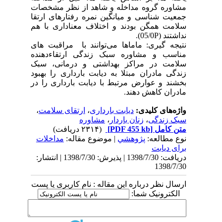
مشاوره گروه مداخله و شاهد از نظر مشخصات
جمعیت شناسی و میانگین نمره رفتارهای ارتقا
سلامت همگن بودند و اختلاف معناداری با هم
نداشتند (05/0
P).
نتیجه گیری: ماماها می‌توانند با مراقبت های
مناسب و مشاوره سبک زندگی ارتقاء‌دهنده
سلامت در مراکز بهداشتی و درمانی، سبک
زندگی مادران مبتلا به دیابت بارداری را بهبود
بخشند و عوارض مرتبط با دیابت بارداری را در
مادران کاهش دهند.
واژه‌های کلیدی:
دیابت بارداری
،
ارتقای سلامت
،
سبک زندگی
،
زنان باردار
،
مشاوره
متن کامل
[PDF 455 kb]
(۲۳۱۴ دریافت)
نوع مطالعه:
پژوهشي
| موضوع مقاله:
مداخلات
برای دیابت
دریافت: 1398/7/30 | پذیرش: 1398/7/30 | انتشار:
1398/7/30
ارسال نظر درباره این مقاله : نام کاربری یا پست
الکترونیک شما: