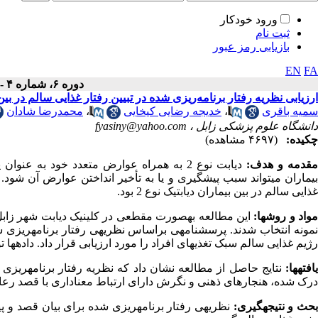
ورود خودکار
ثبت نام
بازیابی رمز عبور
EN
FA
دوره ۶، شماره ۴ - ( ۱۱-۱۳۹۷ )
ارزیابی نظریه رفتار برنامه‌ریزی شده در تبیین رفتار غذایی سالم در بین ب
سمیه باقری
،
خدیجه رضایی کیخایی
،
محمدرضا شادان
دانشگاه علوم پزشکی زابل ،
fyasiny@yahoo.com
چکیده:
(۴۶۹۷ مشاهده)
قدمه و هدف:
دیابت نوع 2 به همراه عوارض متعدد خود به 
بیماران می­تواند سبب پیشگیری و یا به­ تأخیر انداختن عوارض آن شود
غذایی سالم در بین بیماران دیابتیک نوع 2 بود.
واد و روش­ها:
نمونه انتخاب شدند. پرسشنامه­ی براساس نظریه­ی رفتار برنامه­ریزی
رژیم غذایی سالم سبک تغذیه­ای افراد را مورد ارزیابی قرار داد. داده­ها توس
یافته­ها:
نتایج حاصل از مطالعه نشان داد که نظریه رفتار برنامه­ریزی 
درک شده، هنجارهای ذهنی و نگرش دارای ارتباط معناداری با قصد رعای
حث و نتیجه­گیری:
نظریه­ی رفتار برنامه­ریزی شده برای بیان قصد و پ