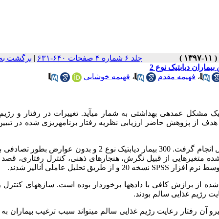
جلد ۶ شماره ۴ صفحات ۶۴۰-۶۳۱
|
برگشت به
یماران دیابتیک نوع 2
،
فهیمه مقدم
،
فهیمه خوشابی
عنوان یک مشکل عمده­ی بهداشتی به شمار می­آید. تغییرات در رفتار و رژیم
. هدف از پژوهش حاضر ارزیابی نظریه رفتار برنامه­ریزی شده در تبیین
این مطالعه به­صورت مقطعی در کلینیک دیابت شهر زابل انجام گرفت. 300 بیمار دیابتیک نوع 2 و بدون عوارض
 شده متغیرهایی از قبیل نگرش، هنجارهای ذهنی، کنترل رفتاری، قصد
ط نرم افزار SPSS
نسخه 20 و از طریق تحلیل عاملی آنالیز شدند.
شده از برازش کافی با داده­ها برخوردار بوده است. سازه­های کنترل 
ت رژیم غذایی سالم بودند.
یرو آن رفتار رعایت رژیم غذایی سالم می­تواند سبب ترغیب بیماران به