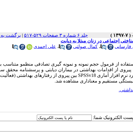
جلد ۶ شماره ۳ صفحات ۵۲۹-۵۱۷
|
برگشت به 
ختی اجتماعی در زنان مبتلا به دیابت
 فارسانی
،
کمال صولتی
،
علی احمدی
 زن مبتلا به دیابت با استفاده از فرمول حجم نمونه و نمونه گیری تصادفی منظمو متناسب
روی از اقدامات بهداشتی در بیماران دیابتی و پرسشنامه محقق ساخ
د نرم افزار آماری
SPSSv18
بین پیروی از رفتارهای بهداشتی (فعالیت 
مبستگی مستقیم و معناداری مشاهده شد.
هداشتی.
ا پست الکترونیک شما: