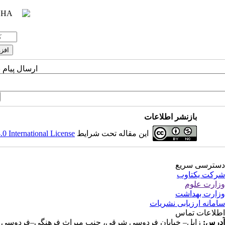
ارسال پیام 
بازنشر اطلاعات
این مقاله تحت شرایط
 International License
دسترسی سریع
شرکت یکتاوب
وزارت علوم
وزارت بهداشت
سامانه ارزیابی نشریات
اطلاعات تماس
آدرس:
زابل– خیابان فردوسی شرقی، جنب میراث فرهنگی–فردوسی ۱۱–دانشکده پرستاری و مامایی، دفتر مجله پرستاری دیابت