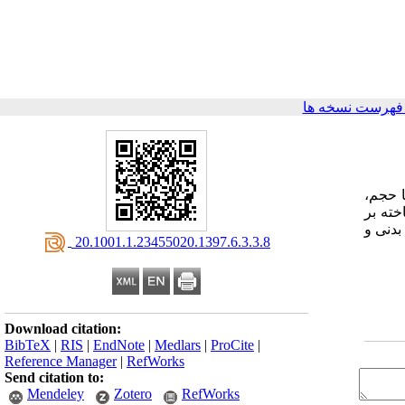
فهرست نسخه ها
 با حجم،
ته بر
بدنی و
‎ 20.1001.1.23455020.1397.6.3.3.8
Download citation:
BibTeX
|
RIS
|
EndNote
|
Medlars
|
ProCite
|
Reference Manager
|
RefWorks
Send citation to:
Mendeley
Zotero
RefWorks