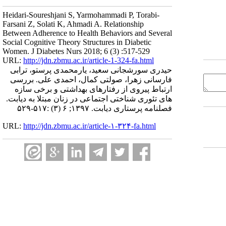
Heidari-Soureshjani S, Yarmohammadi P, Torabi-
Farsani Z, Solati K, Ahmadi A. Relationship
Between Adherence to Health Behaviors and Several
Social Cognitive Theory Structures in Diabetic
Women. J Diabetes Nurs 2018; 6 (3) :517-529
URL:
http://jdn.zbmu.ac.ir/article-1-324-fa.html
حیدری سورشجانی سعید، یارمحمدی پرستو، ترابی
فارسانی زهرا، صولتی کمال، احمدی علی. بررسی
ارتباط پیروی از رفتارهای بهداشتی و برخی سازه
های تئوری شناختی اجتماعی در زنان مبتلا به دیابت.
فصلنامه پرستاری دیابت. ۱۳۹۷; ۶ (۳) :۵۱۷-۵۲۹
URL:
http://jdn.zbmu.ac.ir/article-۱-۳۲۴-fa.html