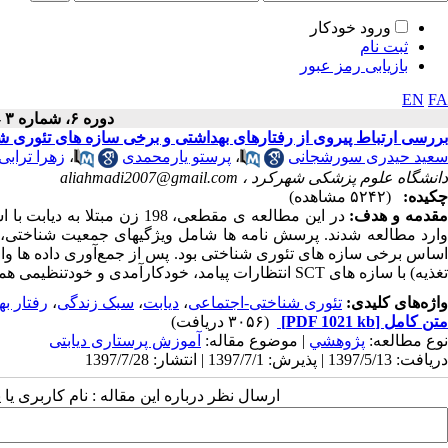
ورود خودکار
ثبت نام
بازیابی رمز عبور
EN
FA
دوره ۶، شماره ۳ - ( ۷-۱۳۹۷ )
بررسی ارتباط پیروی از رفتارهای بهداشتی و برخی سازه های تئوری شنا
سعید حیدری سورشجانی
،
پرستو یارمحمدی
،
زهرا ترابی
دانشگاه علوم پزشکی شهرکرد ،
aliahmadi2007@gmail.com
چکیده:
(۵۲۴۲ مشاهده)
قدمه و هدف:
در این مطالعه ی مقطعی، 198
وارد مطالعه شدند. پرسش نامه ها شامل ویژگیهای جمعیت شناختی، پی
ساس برخی سازه های تئوری شناختی بود. پس از جمع‌آوری داده ها وار
تغذیه) با سازه های
SCT
انتظارات پیامد، خودکارآمدی و خودتنظیمی ه
واژه‌های کلیدی:
تئوری شناختی-اجتماعی
،
دیابت
،
سبک زندگی
،
رفتار ب
متن کامل
[PDF 1021 kb]
(۳۰۵۶ دریافت)
نوع مطالعه:
پژوهشي
| موضوع مقاله:
آموزش پرستاری دیابتی
دریافت: 1397/5/13 | پذیرش: 1397/7/1 | انتشار: 1397/7/28
ارسال نظر درباره این مقاله : نام کاربری ی