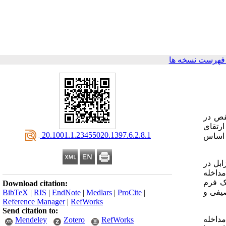
فهرست نسخه ها
نقص در
ارتقای
‎ 20.1001.1.23455020.1397.6.2.8.1
ر اساس
ستان زابل در
ند. گروه آزمون مداخله
ها به کمک فرم
Download citation:
صیفی و
BibTeX
|
RIS
|
EndNote
|
Medlars
|
ProCite
|
Reference Manager
|
RefWorks
Send citation to:
مداخله
Mendeley
Zotero
RefWorks