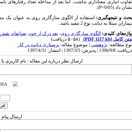
تفاوت آماری معناداری نداشت. اما بعد از مداخله تعداد رفتارهای نا
نشان داد (
P<0/05
).
حث و نتیجه­گیری:
استفاده از الگوی سازگاری روی به عنوان یک مد
بیماران مبتلا به دیابت نوع 2 مفید باشد.
واژه‌های کلیدی:
الگوی سازگاری روی
،
بعد درک از خود
،
بعدایفای نقش
متن کامل
[PDF 1117 kb]
(۵۰۵۸ دریافت)
نوع مطالعه:
پژوهشي
| موضوع مقاله:
پرستاری دیابت در کار
دریافت: 1396/9/8 | پذیرش: 1397/3/5 | انتشار: 1397/4/31
ارسال نظر درباره این مقاله : نام کاربری ی
ارسال پیام 