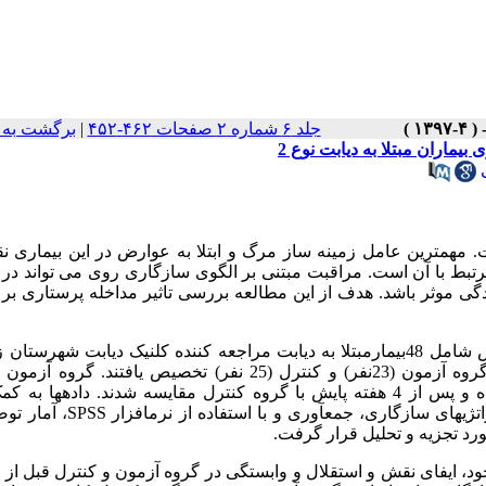
جلد ۶ شماره ۲ صفحات ۴۶۲-۴۵۲
|
برگشت به 
ماران مبتلا به دیابت نوع 2
. مهمترین عامل زمینه ساز مرگ و ابتلا به عوارض در این بیماری 
تبط با آن است. مراقبت مبتنی بر الگوی سازگاری روی می تواند در 
دگی موثر باشد. هدف از این مطالعه بررسی تاثیر مداخله پرستاری ب
این مطالعه از نوع نیمه تجربی بوده و نمونه­های پژوهش شامل 48بیمارمبتلا به دیابت مراجعه کننده کلنیک دیابت شهر
سال 1395 بود. افراد با لحاظ معیارهای ورود، بطور تصادفی به دو گروه آزمون (23­نفر) و کنترل (25 نفر) تخصیص یافت
آموزشی-حمایتی مبتنی بر "الگوی روی" را در 10 هفته دریافت نموده و پس از 4 هفته پایش با گروه کنترل مقایسه شدند. داده­
ای سازگاری، جمع­آوری و با استفاده از نرم­افزار
SPSS
، آمار تو
خود، ایفای نقش و استقلال و وابستگی در گروه آزمون و کنترل قبل از 