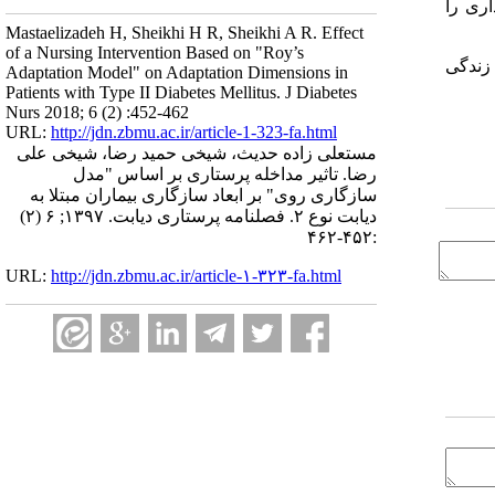
اری را
Mastaelizadeh H, Sheikhi H R, Sheikhi A R. Effect
of a Nursing Intervention Based on "Roy’s
زندگی
Adaptation Model" on Adaptation Dimensions in
Patients with Type II Diabetes Mellitus. J Diabetes
Nurs 2018; 6 (2) :452-462
URL:
http://jdn.zbmu.ac.ir/article-1-323-fa.html
مستعلی زاده حدیث، شیخی حمید رضا، شیخی علی
رضا. تاثیر مداخله پرستاری بر اساس "مدل
سازگاری روی" بر ابعاد سازگاری بیماران مبتلا به
دیابت نوع ۲. فصلنامه پرستاری دیابت. ۱۳۹۷; ۶ (۲)
:۴۵۲-۴۶۲
URL:
http://jdn.zbmu.ac.ir/article-۱-۳۲۳-fa.html