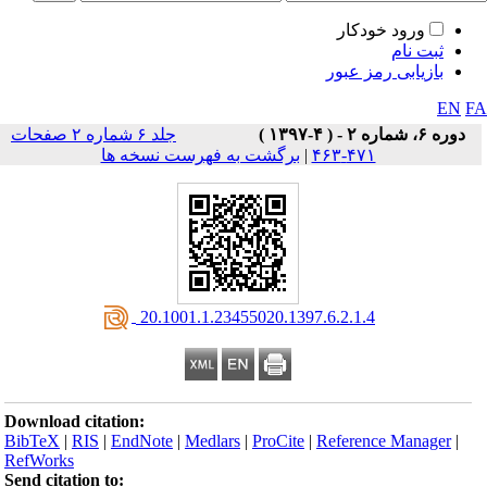
ورود خودکار
ثبت نام
بازیابی رمز عبور
EN
F
دوره ۶، شماره ۲ - ( ۴-۱۳۹۷ )
جلد ۶ شماره ۲ صفحات
۴۷۱-۴۶۳
|
برگشت به فهرست نسخه ها
‎ 20.1001.1.23455020.1397.6.2.1.4
Download citation:
BibTeX
|
RIS
|
EndNote
|
Medlars
|
ProCite
|
Reference Manager
|
RefWorks
Send citation to: