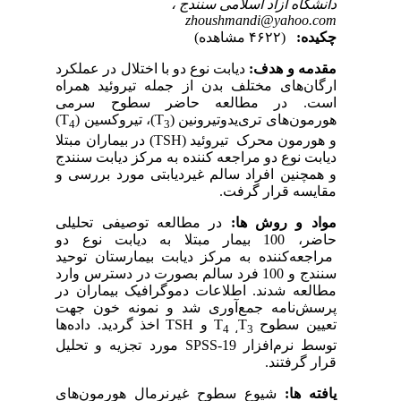
دانشگاه آزاد اسلامی سنندج ،
zhoushmandi@yahoo.com
چکیده:
(۴۶۲۲ مشاهده)
مقدمه و هدف:
دیابت نوع دو با اختلال در عملکرد
ارگان‌های مختلف بدن از جمله تیروئید همراه
است. در مطالعه حاضر سطوح سرمی
هورمون‌های تری‌یدوتیرونین (
T
)، تیروکسین (
T
)
4
3
و هورمون محرک تیروئید (
TSH
) در بیماران مبتلا
دیابت نوع دو مراجعه کننده به مرکز دیابت سنندج
و همچنین افراد سالم غیردیابتی مورد بررسی و
مقایسه قرار گرفت.
مواد و روش ها:
در مطالعه توصیفی تحلیلی
حاضر، 100 بیمار مبتلا به دیابت نوع دو
مراجعه‌کننده به مرکز دیابت بیمارستان توحید
سنندج و 100 فرد سالم بصورت در دسترس وارد
مطالعه شدند. اطلاعات دموگرافیک بیماران در
پرسش‌نامه‌ جمع‌آوری شد و نمونه خون جهت
تعیین سطوح
T
T
و
TSH
اخذ گردید. داده‌ها
4
،
3
توسط نرم‌افزار
SPSS-19
مورد تجزیه و تحلیل
قرار گرفتند.
یافته ها:
شیوع سطوح غیرنرمال هورمون‌های