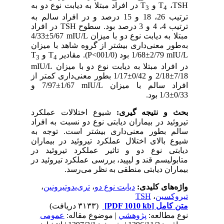
TSH
،
T
و
T
در افراد مبتلا به دیابت نوع دو به
3
4
ترتیب 26، 18 و 15 درصد و در افراد سالم به
ترتیب 4، 4 و 3 درصد بود. سطوح
TSH
در افراد
مبتلا به دیابت نوع دو با میزان
mIU/L
5/67±4/33
به‌طور معنی‌داری بیشتر از گروه شاهد با میزان
mIU/L
2/79±1/68 بود (001/0
P<
). مقادیر
T
و
T
3
4
در افراد مبتلا به دیابت نوع دو با میزان
mIU/L
7/18±2/18 و 0/42±1/17 بطور معنی‌داری کمتر از
افراد سالم با میزان
mIU/L
1/67±7/97 و
0/33±1/3 بود.
بحث و نتیجه گیری:
شیوع اختلالات عملکرد
تیروئید در بیماران دیابتی نوع دو نسبت به افراد
سالم بطور معنی‌داری بیشتر است. توجه به
شیوع بالای اختلال عملکرد تیروئید در بیماران
دیابتی نوع دو و تاثیر عملکرد تیروئید در
متابولیسم قند و لیپید، بررسی عملکرد تیروئید در
بیماران دیابتی منطقی به نظر می‌رسد.
واژه‌های کلیدی:
دیابت نوع دو
،
تری‌یدوتیرونین
،
تیروکسین
،
TSH
متن کامل
[PDF 1010 kb]
(۳۱۳۳ دریافت)
نوع مطالعه:
پژوهشي
| موضوع مقاله:
عمومى