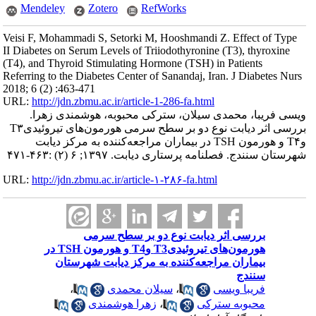
Mendeley
Zotero
RefWorks
Veisi F, Mohammadi S, Setorki M, Hooshmandi Z. Effect of Type
II Diabetes on Serum Levels of Triiodothyronine (T3), thyroxine
(T4), and Thyroid Stimulating Hormone (TSH) in Patients
Referring to the Diabetes Center of Sanandaj, Iran. J Diabetes Nurs
2018; 6 (2) :463-471
URL:
http://jdn.zbmu.ac.ir/article-1-286-fa.html
ویسی فریبا، محمدی سیلان، سترکی محبوبه، هوشمندی زهرا.
بررسی اثر دیابت نوع دو بر سطح سرمی هورمون‌های تیروئیدیT۳
وT۴ و هورمون TSH در بیماران مراجعه‌کننده به مرکز دیابت
شهرستان سنندج. فصلنامه پرستاری دیابت. ۱۳۹۷; ۶ (۲) :۴۶۳-۴۷۱
URL:
http://jdn.zbmu.ac.ir/article-۱-۲۸۶-fa.html
بررسی اثر دیابت نوع دو بر سطح سرمی
هورمون‌های تیروئیدیT3 وT4 و هورمون TSH در
بیماران مراجعه‌کننده به مرکز دیابت شهرستان
سنندج
فریبا ویسی
،
سیلان محمدی
،
محبوبه سترکی
،
زهرا هوشمندی