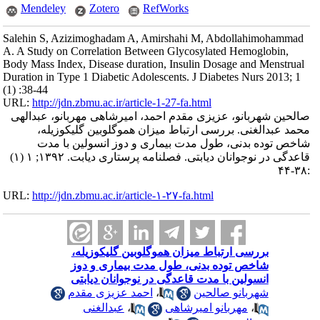
Mendeley
Zotero
RefWorks
Salehin S, Azizimoghadam A, Amirshahi M, Abdollahimohammad
A. A Study on Correlation Between Glycosylated Hemoglobin,
Body Mass Index, Disease duration, Insulin Dosage and Menstrual
Duration in Type 1 Diabetic Adolescents. J Diabetes Nurs 2013; 1
(1) :38-44
URL:
http://jdn.zbmu.ac.ir/article-1-27-fa.html
صالحین شهربانو، عزیزی مقدم احمد، امیرشاهی مهربانو، عبدالهی
محمد عبدالغنی. بررسی ارتباط میزان هموگلوبین گلیکوزیله،
شاخص توده بدنی، طول مدت بیماری و دوز انسولین با مدت
قاعدگی در نوجوانان دیابتی. فصلنامه پرستاری دیابت. ۱۳۹۲; ۱ (۱)
:۳۸-۴۴
URL:
http://jdn.zbmu.ac.ir/article-۱-۲۷-fa.html
بررسی ارتباط میزان هموگلوبین گلیکوزیله،
شاخص توده بدنی، طول مدت بیماری و دوز
انسولین با مدت قاعدگی در نوجوانان دیابتی
شهربانو صالحین
،
احمد عزیزی مقدم
،
مهربانو امیرشاهی
،
عبدالغنی