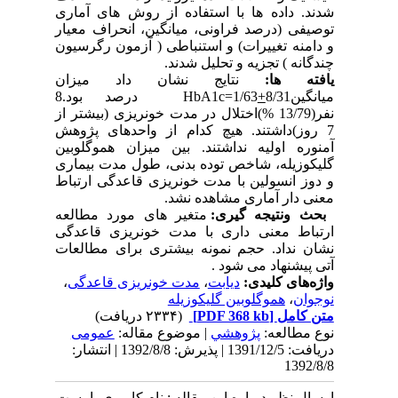
شدند. داده ها با استفاده از روش های آماری
توصیفی (درصد فراونی، میانگین، انحراف معیار
و دامنه تغییرات) و استنباطی ( آزمون رگرسیون
چندگانه ) تجزیه و تحلیل شدند.
یافته ها:
نتایج نشان داد میزان
میانگینHbA1c=1/63
+
8/31 درصد بود.8
نفر(13/79 %)اختلال در مدت خونریزی (بیشتر از
7 روز)داشتند. هیچ کدام از واحدهای پژوهش
آمنوره اولیه نداشتند. بین میزان هموگلوبین
گلیکوزیله، شاخص توده بدنی، طول مدت بیماری
و دوز انسولین با مدت خونریزی قاعدگی ارتباط
معنی دار آماری مشاهده نشد.
بحث ونتیجه گیری:
متغیر های مورد مطالعه
ارتباط معنی داری با مدت خونریزی قاعدگی
نشان نداد. حجم نمونه بیشتری برای مطالعات
آتی پیشنهاد می شود .
واژه‌های کلیدی:
دیابت
،
مدت خونریزی قاعدگی
،
نوجوان
،
هموگلوبین گلیکوزیله
متن کامل
[PDF 368 kb]
(۲۳۳۴ دریافت)
نوع مطالعه:
پژوهشي
| موضوع مقاله:
عمومى
دریافت: 1391/12/5 | پذیرش: 1392/8/8 | انتشار:
1392/8/8
ارسال نظر درباره این مقاله : نام کاربری یا پست