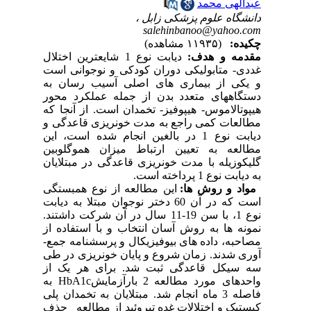
عبدالهی محمد
دانشگاه علوم پزشکی زابل ،
salehinbanoo@yahoo.com
چکیده:
(۱۱۹۳۵ مشاهده)
مقدمه و هدف:
دیابت نوع 1 شایعترین اختلال
غددی- متابولیکی دوران کودکی و نوجوانی است
و یکی از بیماری های اصلی آسیب رسان به
دستگاههای متعدد بدن از جمله عملکرد محور
هیپوتالاموس- هیپوفیز- تخمدان است. از آنجا که
مطالعات کمی راجع به مدت خونریزی قاعدگی و
دیابت نوع 1 در بالغین انجام شده است، این
مطالعه به تعیین ارتباط میزان هموگلوبین
گلیکوزیله با مدت خونریزی قاعدگی در مبتلایان
به دیابت نوع 1 پرداخته است.
مواد و روش ها:
این مطالعه از نوع همبستگی
است که در آن 60 دختر نوجوان مبتلا به دیابت
نوع 1، با سن 19-11 سال در آن شرکت داشتند.
نمونه ها به روش آسان انتخاب و با استفاده از
مصاحبه، داده های بیوفیزیکال و پرسشنامه جمع-
آوری شدند. زمان شروع و پایان خونریزی در طی
سه سیکل قاعدگی ثبت شد. برای هر یک از
واحدهای مورد مطالعه 2 بارآزمایشHbA1c به
فاصله 3 ماه انجام شد. مبتلایان به تخمدان پلی
کیستیک و اختلالات غده تیروئید از مطالعه حذف