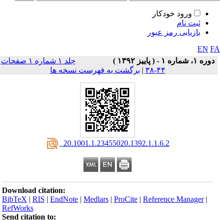
ورود خودکار
ثبت نام
بازیابی رمز عبور
EN
F
دوره ۱، شماره ۱ - ( پاييز ۱۳۹۲ )
جلد ۱ شماره ۱ صفحات
۴۴-۳۸
|
برگشت به فهرست نسخه ها
‎ 20.1001.1.23455020.1392.1.1.6.2
Download citation:
BibTeX
|
RIS
|
EndNote
|
Medlars
|
ProCite
|
Reference Manager
|
RefWorks
Send citation to: