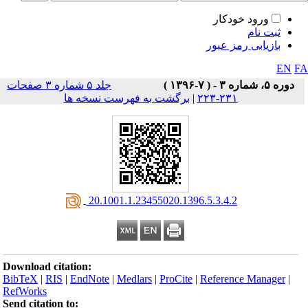
ورود خودکار
ثبت نام
بازیابی رمز عبور
EN
F
دوره ۵، شماره ۳ - ( ۷-۱۳۹۶ )
جلد ۵ شماره ۳ صفحات
۲۳۱-۲۲۳
|
برگشت به فهرست نسخه ها
‎ 20.1001.1.23455020.1396.5.3.4.2
Download citation:
BibTeX
|
RIS
|
EndNote
|
Medlars
|
ProCite
|
Reference Manager
|
RefWorks
Send citation to: