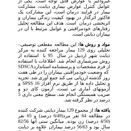
غیرواگیر با عوارض قابل توجه است. یکی از
عوامل کنترل عوارض بیماری دیابت، مشارکت
بیمار در فرایند درمان است، این مشارکت یک
فاکتور اثرگذار در بهبود کیفیت زندگی بیماران و
اثربخشی درمان است. هدف این مطالعه تحلیل
رفتارهای خودمراقبتی و عوامل مرتبط با آن در
بیماران دیابتی است.
مواد و روش ها:
این مطالعه مقطعی توصیفی–
تحلیلی روی 129 بیمار مراجعه کننده به مرکز
دیابت شهر اردبیل در سال 95 با استفاده از
روش سرشماری انجام شد. اطلاعات با استفاده
از فرم مشخصات و پرسشنامه استاندارد
SDSCA
که وضعیت خودمراقبتی بیماران را در طی هفت
روز گذشته ارزیابی می کند جمع آوری شد. تجزیه
و تحلیل داده ها از طریق نرم افزار 16
SPSS
و
آزمونهای آماری تی تست، آزمون کای دو و
ضریب همبستگی انجام شد. سطح معنی داری 5
درصد در نظر گرفته شد.
یافته ها:
از مجموع 129 بیمار دیابتی شرکت کننده
در مطالعه 64 نفر مرد(6/49 درصد) و 65 نفر
(4/50 درصد) زن بودند. میانگین سنی آنها 82/56
سال بود و 56/63 درصد بیماران علاوه بر دیابت