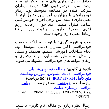
حداقل به یک بیماری های مزمن دیگر نیز مبتلا
بودند. نمره خودمراقبتی 5/46 درصد بیماران
شرکت کننده در مطالعه متوسط بود. رفتار
خودمراقبتی با میزان در آمد، سن و تأهل ارتباط
معنی داری داشت. بین برخی اجزای خودمراقبتی
(شامل کنترل منظم قند خون، رعایت رژیم
غذایی، مصرف دارو و مراقبت روزانه پاها)
ارتباط معنی داری وجود داشت.
بحث و نتیجه گیری:
با توجه به اینکه وضعیت
خودمراقبتی اکثر بیماران دیابتی متوسط بود.
انجام مداخلات آموزشی منظم، هدفمند و مبتنی
بر مدل به منظور شناسایی موانع رفتاری و
ارتقای مؤلفه های خودمراقبتی پیشنهاد می شود.
واژه‌های کلیدی:
مطالعه توصیفی-تحلیلی
،
خودمراقبتی
،
دیابت ملیتوس
،
آموزش بهداشت
متن کامل
[PDF 737 kb]
(۵۵۲۱ دریافت)
نوع مطالعه:
پژوهشي
| موضوع مقاله:
برنامه
مراقبتی پرستاری دیابت
دریافت: 1396/3/28 | پذیرش: 1396/6/19 | انتشار:
1396/7/10
ارسال نظر درباره این مقاله : نام کاربری یا پست