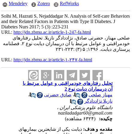
Mendeley
Zotero
RefWorks
Solhi M, Hazrati S, Nejaddadgar N. Analysis of Self-care Behaviors
and their Related Factors in Patients with Type II Diabetes. J
Diabetes Nurs 2017; 5 (3) :223-231
URL:
http://jdn.zbmu.ac.ir/article-1-247-fa.html
صلحی مهناز، حضرتی صادق، نژاددادگر نازیلا. تحلیل رفتارهای
خودمراقبتی و عوامل مرتبط با آن دربیماران دیابت نوع ۲. فصلنامه
پرستاری دیابت. ۱۳۹۶; ۵ (۳) :۲۲۳-۲۳۱
URL:
http://jdn.zbmu.ac.ir/article-۱-۲۴۷-fa.html
تحلیل رفتارهای خودمراقبتی و عوامل مرتبط با
آن دربیماران دیابت نوع 2
مهناز صلحی
،
صادق حضرتی
،
نازیلا نژاددادگر
دانشگاه علوم پزشکی ایران ،
naziladadgar60@gmail.com
چکیده:
(۶۳۲۴ مشاهده)
مقدمه و هدف:
دیابت یکی از شایعترین بیماریهای