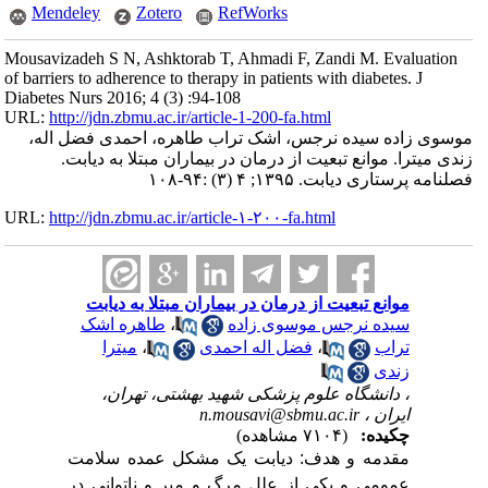
Mendeley
Zotero
RefWorks
Mousavizadeh S N, Ashktorab T, Ahmadi F, Zandi M. Evaluation
of barriers to adherence to therapy in patients with diabetes. J
Diabetes Nurs 2016; 4 (3) :94-108
URL:
http://jdn.zbmu.ac.ir/article-1-200-fa.html
موسوی زاده سیده نرجس، اشک تراب طاهره، احمدی فضل اله،
زندی میترا. موانع تبعیت از درمان در بیماران مبتلا به دیابت.
فصلنامه پرستاری دیابت. ۱۳۹۵; ۴ (۳) :۹۴-۱۰۸
URL:
http://jdn.zbmu.ac.ir/article-۱-۲۰۰-fa.html
موانع تبعیت از درمان در بیماران مبتلا به دیابت
سیده نرجس موسوی زاده
،
طاهره اشک
تراب
،
فضل اله احمدی
،
میترا
زندی
، دانشگاه علوم پزشکی شهید بهشتی، تهران،
ایران ،
n.mousavi@sbmu.ac.ir
چکیده:
(۷۱۰۴ مشاهده)
مقدمه و هدف: دیابت یک مشکل عمده سلامت
عمومی و یکی از علل مرگ و میر و ناتوانی در