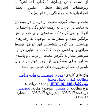
از دست دادن زمان)، "تنگنای اجتماعی" با
زیرطبقات (شرایط شغلی، عکس العمل
اطرافیان، عدم هماهنگی در خانواده) و "
بحث و نتیجه گیری: تبعیت از درمان در مبتلایان
به دیابت در ایران، به زمینه خانوادگی و اجتماعی
افراد بر می گردد؛ که به نوعی برای فرد چالش
برانگیز شده و منجر به بی توجهی به رفتارهای
بهداشتی می گردد. شناسایی این عوامل توسط
مراقبین بهداشتی
جهت کمک به دستیابی هر چه
سریعتر بیمار به نگرش تبعیت از درمان و پایبندی
به آن، برای پیشگیری از بروز عوارض جبران
ناپذیر دیابت، از ضرورت های حیاتی می باشد
.
واژه‌های کلیدی:
موانع
،
تبعیت از درمان
،
دیابت
،
مطالعه کیفی
،
تحلیل محتوا
متن کامل
[PDF 161 kb]
(۴۲۹۱ دریافت)
نوع مطالعه:
پژوهشي
| موضوع مقاله:
تخصصي
دریافت: 1395/7/17 | پذیرش: 1395/7/17 | انتشار:
1395/7/17