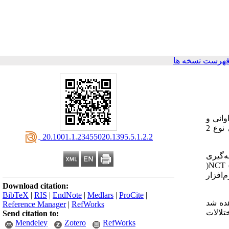
فهرست نسخه ها
وانی و
گستردگی این عوامل در بیماران دیابتی مبهم است. در این مطالعه به تعیین وضعیت شناختی، افسردگی و پیروی دارویی بیماران دیابتی نوع 2
‎ 20.1001.1.23455020.1395.5.1.2.2
وش نمونه‌گیری
)
NCT
افزار
Download citation:
BibTeX
|
RIS
|
EndNote
|
Medlars
|
ProCite
|
شاهده شد
Reference Manager
|
RefWorks
اختلالات
Send citation to:
Mendeley
Zotero
RefWorks