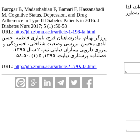
د، لذا
Barzgar B, Madarshahian F, Bamari F, Hassanabadi
به‌طور
M. Cognitive Status, Depression, and Drug
Adherence in Type II Diabetes Patients in 2016. J
Diabetes Nurs 2017; 5 (1) :50-58
URL:
http://jdn.zbmu.ac.ir/article-1-198-fa.html
برزگر بهنام، مادرشاهیان فرح، باماری فاطمه، حسن
آبادی محسن. بررسی وضعیت شناختی، افسردگی و
پیروی دارویی بیماران دیابتی تیپ ۲ سال ۱۳۹۵.
فصلنامه پرستاری دیابت. ۱۳۹۵; ۵ (۱) :۵۰-۵۸
URL:
http://jdn.zbmu.ac.ir/article-۱-۱۹۸-fa.html