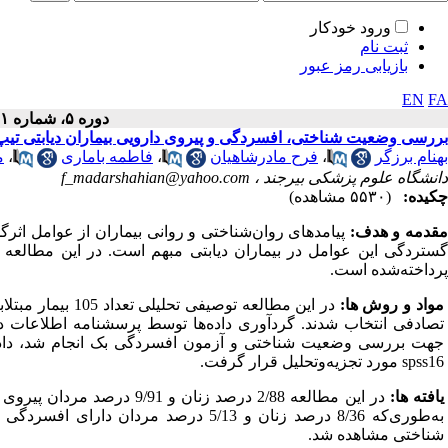
ورود خودکار
ثبت نام
بازیابی رمز عبور
EN
FA
دوره ۵، شماره ۱ - ( ۱۲-۱۳۹۵ )
بررسی وضعیت شناختی، افسردگی و پیروی دارویی بیماران دیابتی تیپ 2 سال 395
بهنام برزگر
،
فرح مادرشاهیان
،
فاطمه باماری
،
م
دانشگاه علوم پزشکی بیرجند ،
f_madarshahian@yahoo.com
چکیده:
(۵۵۳۰ مشاهده)
قدمه و هدف:
پیامدهای روان‌شناختی و روانی بیماران از عوامل اثرگذا
پرداخته‌شده است.
مواد و روش ها:
تصادفی انتخاب شدند. گردآوری داده‌ها توسط پرسشنامه اطلاعات 
جهت بررسی وضعیت شناختی و آزمون افسردگی بک انجام شد، داده‌ها
spss16
مورد تجزیه‌وتحلیل قرار گرفت.
یافته ها:
در این مطالعه 2/88 درصد زن
به‌طوری‌که 8/36 درصد زنان و 5/13 درصد م
شناختی مشاهده شد.